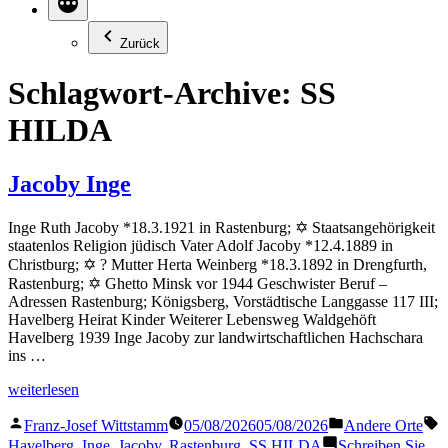
Zurück
Schlagwort-Archive:
SS
HILDA
Jacoby Inge
Inge Ruth Jacoby *18.3.1921 in Rastenburg; ✡ Staatsangehörigkeit
staatenlos Religion jüdisch Vater Adolf Jacoby *12.4.1889 in
Christburg; ✡ ? Mutter Herta Weinberg *18.3.1892 in Drengfurth,
Rastenburg; ✡ Ghetto Minsk vor 1944 Geschwister Beruf –
Adressen Rastenburg; Königsberg, Vorstädtische Langgasse 117 III;
Havelberg Heirat Kinder Weiterer Lebensweg Waldgehöft
Havelberg 1939 Inge Jacoby zur landwirtschaftlichen Hachschara
ins …
„Jacoby
weiterlesen
Inge“
Veröffentlicht
Veröffentlicht
S
Franz-Josef Wittstamm
05/08/2026
05/08/2026
Andere Orte
von
in
Havelberg
,
Inge
,
Jacoby
,
Rastenburg
,
SS HILDA
Schreiben Sie