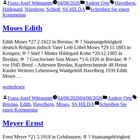
Veröffentlicht
Veröffentlicht
Schlagwörter
Franz-Josef Wittstamm
04/08/2026
Andere Orte
Havelberg
,
von
in
Hildegard
,
Nürnberg
,
Schloß
,
SS HILDA
Schreiben Sie einen
zu
Kommentar
Schloß
Hildegard
Moses Edith
Edith Moses *27.2.1922 in Breslau; ✡ ? Staatsangehörigkeit
deutsch Religion jüdisch Vater Leib Löbel Moses *29.11.1883 in
Kempen; ✡ ? Stief ? Mutter Hildegard Kohn *20.12.1905 in
Breslau; ✡ ? Geschwister Susi Moses *1.6.1926 in Breslau; ✡ ?
vor 1945 Beruf – Adressen Breslau, Kupferschmiede 48 Heirat
Kinder Weiterer Lebensweg Waldgehöft Havelberg 1939 Edith
Moses …
„Moses
weiterlesen
Edith“
Veröffentlicht
Veröffentlicht
S
Franz-Josef Wittstamm
04/08/2026
04/08/2026
Andere Orte
von
in
Breslau
,
Edith
,
Havelberg
,
Moses
,
SS HILDA
Schreiben Sie
zu
einen Kommentar
Moses
Edith
Meyer Ernst
Ernst Meyer *21.5.1918 in Gelnhausen; ✡ ? Staatsangehörigkeit