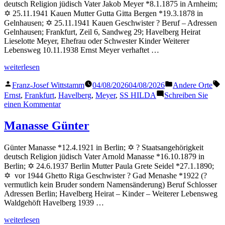
deutsch Religion jüdisch Vater Jakob Meyer *8.1.1875 in Arnheim;
✡ 25.11.1941 Kauen Mutter Gutta Gitta Bergen *19.3.1878 in
Gelnhausen; ✡ 25.11.1941 Kauen Geschwister ? Beruf – Adressen
Gelnhausen; Frankfurt, Zeil 6, Sandweg 29; Havelberg Heirat
Lieselotte Meyer, Ehefrau oder Schwester Kinder Weiterer
Lebensweg 10.11.1938 Ernst Meyer verhaftet …
„Meyer
weiterlesen
Ernst“
Veröffentlicht
Veröffentlicht
S
Franz-Josef Wittstamm
04/08/2026
04/08/2026
Andere Orte
von
in
Ernst
,
Frankfurt
,
Havelberg
,
Meyer
,
SS HILDA
Schreiben Sie
zu
einen Kommentar
Meyer
Ernst
Manasse Günter
Günter Manasse *12.4.1921 in Berlin; ✡ ? Staatsangehörigkeit
deutsch Religion jüdisch Vater Arnold Manasse *16.10.1879 in
Berlin; ✡ 24.6.1937 Berlin Mutter Paula Grete Seidel *27.1.1890;
✡ vor 1944 Ghetto Riga Geschwister ? Gad Menashe *1922 (?
vermutlich kein Bruder sondern Namensänderung) Beruf Schlosser
Adressen Berlin; Havelberg Heirat – Kinder – Weiterer Lebensweg
Waldgehöft Havelberg 1939 …
„Manasse
weiterlesen