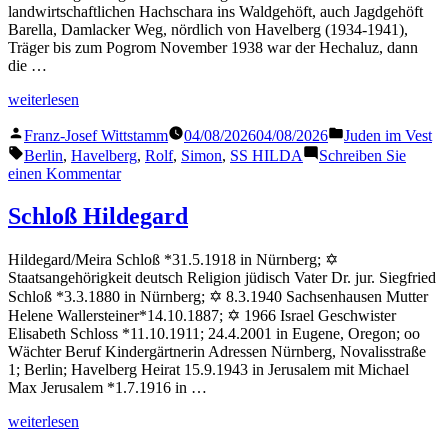
landwirtschaftlichen Hachschara ins Waldgehöft, auch Jagdgehöft
Barella, Damlacker Weg, nördlich von Havelberg (1934-1941),
Träger bis zum Pogrom November 1938 war der Hechaluz, dann
die …
„Simon
weiterlesen
Rolf“
Veröffentlicht
Veröffentlicht
Franz-Josef Wittstamm
04/08/2026
04/08/2026
Juden im Vest
von
in
Schlagwörter:
Berlin
,
Havelberg
,
Rolf
,
Simon
,
SS HILDA
Schreiben Sie
zu
einen Kommentar
Simon
Rolf
Schloß Hildegard
Hildegard/Meira Schloß *31.5.1918 in Nürnberg; ✡
Staatsangehörigkeit deutsch Religion jüdisch Vater Dr. jur. Siegfried
Schloß *3.3.1880 in Nürnberg; ✡ 8.3.1940 Sachsenhausen Mutter
Helene Wallersteiner*14.10.1887; ✡ 1966 Israel Geschwister
Elisabeth Schloss *11.10.1911; 24.4.2001 in Eugene, Oregon; oo
Wächter Beruf Kindergärtnerin Adressen Nürnberg, Novalisstraße
1; Berlin; Havelberg Heirat 15.9.1943 in Jerusalem mit Michael
Max Jerusalem *1.7.1916 in …
„Schloß
weiterlesen
Hildegard“