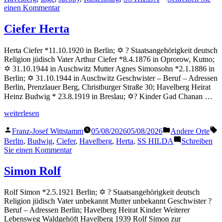
zu
einen Kommentar
Jacoby
Inge
Ciefer Herta
Herta Ciefer *11.10.1920 in Berlin; ✡ ? Staatsangehörigkeit deutsch
Religion jüdisch Vater Arthur Ciefer *8.4.1876 in Oprorow, Kutno;
✡ 31.10.1944 in Auschwitz Mutter Agnes Simonsohn *2.1.1886 in
Berlin; ✡ 31.10.1944 in Auschwitz Geschwister – Beruf – Adressen
Berlin, Prenzlauer Berg, Christburger Straße 30; Havelberg Heirat
Heinz Budwig * 23.8.1919 in Breslau; ✡? Kinder Gad Chanan …
„Ciefer
weiterlesen
Herta“
Veröffentlicht
Veröffentlicht
S
Franz-Josef Wittstamm
05/08/2026
05/08/2026
Andere Orte
von
in
Berlin
,
Budwig
,
Ciefer
,
Havelberg
,
Herta
,
SS HILDA
Schreiben
zu
Sie einen Kommentar
Ciefer
Herta
Simon Rolf
Rolf Simon *2.5.1921 Berlin; ✡ ? Staatsangehörigkeit deutsch
Religion jüdisch Vater unbekannt Mutter unbekannt Geschwister ?
Beruf – Adressen Berlin; Havelberg Heirat Kinder Weiterer
Lebensweg Waldgehöft Havelberg 1939 Rolf Simon zur