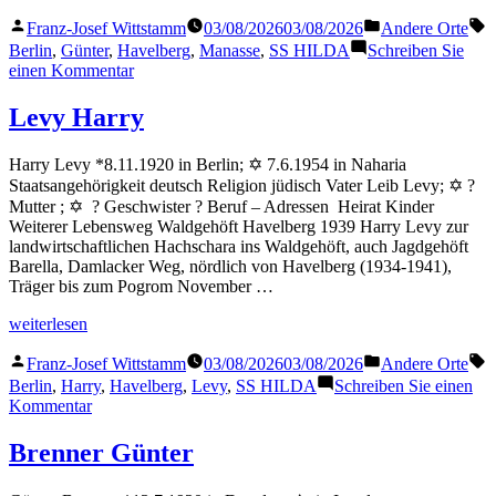
Günter“
Veröffentlicht
Veröffentlicht
S
Franz-Josef Wittstamm
03/08/2026
03/08/2026
Andere Orte
von
in
Berlin
,
Günter
,
Havelberg
,
Manasse
,
SS HILDA
Schreiben Sie
zu
einen Kommentar
Manasse
Günter
Levy Harry
Harry Levy *8.11.1920 in Berlin; ✡ 7.6.1954 in Naharia
Staatsangehörigkeit deutsch Religion jüdisch Vater Leib Levy; ✡ ?
Mutter ; ✡ ? Geschwister ? Beruf – Adressen Heirat Kinder
Weiterer Lebensweg Waldgehöft Havelberg 1939 Harry Levy zur
landwirtschaftlichen Hachschara ins Waldgehöft, auch Jagdgehöft
Barella, Damlacker Weg, nördlich von Havelberg (1934-1941),
Träger bis zum Pogrom November …
„Levy
weiterlesen
Harry“
Veröffentlicht
Veröffentlicht
S
Franz-Josef Wittstamm
03/08/2026
03/08/2026
Andere Orte
von
in
Berlin
,
Harry
,
Havelberg
,
Levy
,
SS HILDA
Schreiben Sie einen
zu
Kommentar
Levy
Harry
Brenner Günter