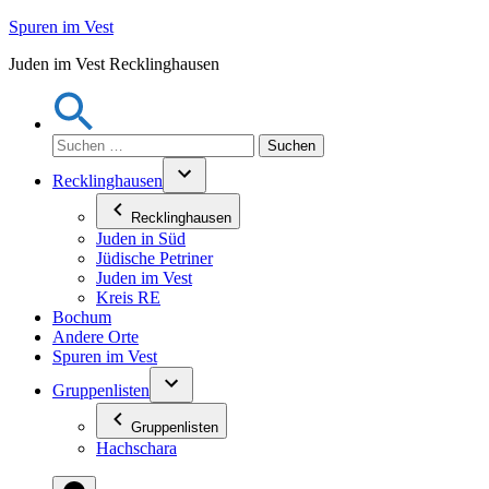
Zum
Spuren im Vest
Inhalt
Juden im Vest Recklinghausen
springen
Suchen
nach:
Recklinghausen
Recklinghausen
Juden in Süd
Jüdische Petriner
Juden im Vest
Kreis RE
Bochum
Andere Orte
Spuren im Vest
Gruppenlisten
Gruppenlisten
Hachschara