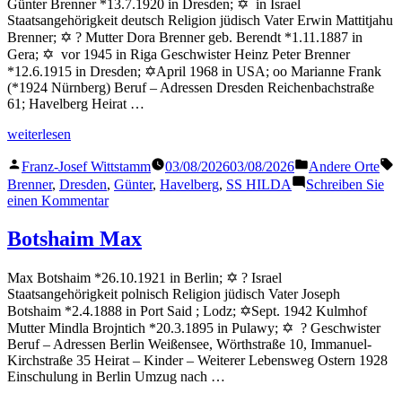
Günter Brenner *13.7.1920 in Dresden; ✡ in Israel
Staatsangehörigkeit deutsch Religion jüdisch Vater Erwin Mattitjahu
Brenner; ✡ ? Mutter Dora Brenner geb. Berendt *1.11.1887 in
Gera; ✡ vor 1945 in Riga Geschwister Heinz Peter Brenner
*12.6.1915 in Dresden; ✡April 1968 in USA; oo Marianne Frank
(*1924 Nürnberg) Beruf – Adressen Dresden Reichenbachstraße
61; Havelberg Heirat …
„Brenner
weiterlesen
Günter“
Veröffentlicht
Veröffentlicht
S
Franz-Josef Wittstamm
03/08/2026
03/08/2026
Andere Orte
von
in
Brenner
,
Dresden
,
Günter
,
Havelberg
,
SS HILDA
Schreiben Sie
zu
einen Kommentar
Brenner
Günter
Botshaim Max
Max Botshaim *26.10.1921 in Berlin; ✡ ? Israel
Staatsangehörigkeit polnisch Religion jüdisch Vater Joseph
Botshaim *2.4.1888 in Port Said ; Lodz; ✡Sept. 1942 Kulmhof
Mutter Mindla Brojntich *20.3.1895 in Pulawy; ✡ ? Geschwister
Beruf – Adressen Berlin Weißensee, Wörthstraße 10, Immanuel-
Kirchstraße 35 Heirat – Kinder – Weiterer Lebensweg Ostern 1928
Einschulung in Berlin Umzug nach …