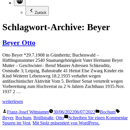
Zurück
Schlagwort-Archive:
Beyer
Beyer Otto
Otto Beyer *29.7.1908 in Güntheritz; Buchenwald –
Häftlingsnummer 2540 Staatsangehörigkeit Vater Hermann Beyer
Mutter – Geschwister– Beruf Maurer Adressen Schkeuditz,
Oststraße 3; Leipzig, Bahnstraße 41 Heirat Else Zwarg Kinder ein
Kind Weiterer Lebensweg 18.2.1935 verhaftet wegen
antifaschistischer Aktivität Vom 5. Berliner Senat verurteilt wegen
Vorbereitung zum Hochverrat zu 2 ¾ Jahren Zuchthaus 1935-Nov.
1937 2 …
„Beyer
weiterlesen
Otto“
Veröffentlicht
Veröffentlicht
Schla
Franz-Josef Wittstamm
30/06/2022
06/07/2022
Bochum
von
in
z
Beyer
,
Bochum
,
Brüllstraße
,
Otto
Schreiben Sie einen Kommentar
B
Spuren im Vest
,
Mit Stolz präsentiert von WordPress.
O