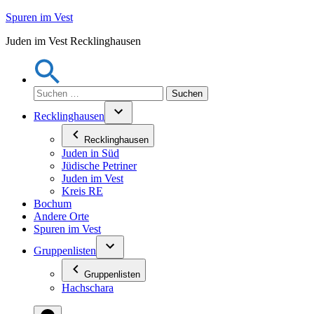
Zum
Spuren im Vest
Inhalt
Juden im Vest Recklinghausen
springen
Suchen
nach:
Recklinghausen
Recklinghausen
Juden in Süd
Jüdische Petriner
Juden im Vest
Kreis RE
Bochum
Andere Orte
Spuren im Vest
Gruppenlisten
Gruppenlisten
Hachschara