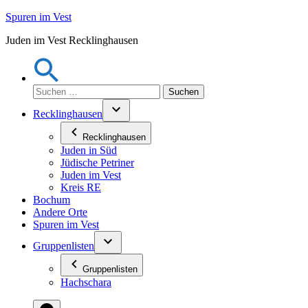
Zum
Spuren im Vest
Inhalt
Juden im Vest Recklinghausen
springen
Suchen
nach:
Recklinghausen
Recklinghausen
Juden in Süd
Jüdische Petriner
Juden im Vest
Kreis RE
Bochum
Andere Orte
Spuren im Vest
Gruppenlisten
Gruppenlisten
Hachschara