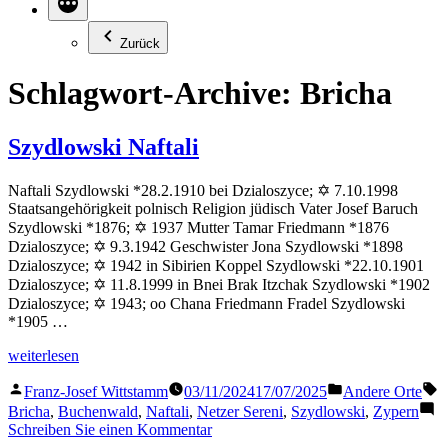
Zurück
Schlagwort-Archive:
Bricha
Szydlowski Naftali
Naftali Szydlowski *28.2.1910 bei Dzialoszyce; ✡ 7.10.1998
Staatsangehörigkeit polnisch Religion jüdisch Vater Josef Baruch
Szydlowski *1876; ✡ 1937 Mutter Tamar Friedmann *1876
Dzialoszyce; ✡ 9.3.1942 Geschwister Jona Szydlowski *1898
Dzialoszyce; ✡ 1942 in Sibirien Koppel Szydlowski *22.10.1901
Dzialoszyce; ✡ 11.8.1999 in Bnei Brak Itzchak Szydlowski *1902
Dzialoszyce; ✡ 1943; oo Chana Friedmann Fradel Szydlowski
*1905 …
„Szydlowski
weiterlesen
Naftali“
Veröffentlicht
Veröffentlicht
S
Franz-Josef Wittstamm
03/11/2024
17/07/2025
Andere Orte
von
in
Bricha
,
Buchenwald
,
Naftali
,
Netzer Sereni
,
Szydlowski
,
Zypern
zu
Schreiben Sie einen Kommentar
Szydlowski