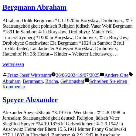
Naftali
Bergmann Abraham
Abraham Dolik Bergmann *1.1.1920 in Boryslaw, Drohobycz; ✡ ?
Staatsangehörigkeit polnisch Religion jüdisch Vater Wolf Bergmann
*1891 in Sambor; ✡ in Boryslaw, Drohobycz Mutter Fela
Turner/Grynberg *1900 in Boryslaw, Drohobycz; ✡ in Boryslaw,
Drohobycz Geschwister Ela Bergmann *1924 in Sambor Beruf
Textilarbeiter; Landarbeiter Adressen Boryslaw, Drohobycz;
Hattenhof Nr. 36; Heirat – Kinder – Weiterer Lebensweg …
„Bergmann
weiterlesen
Abraham“
Veröffentlicht
Veröffentlicht
S
Franz-Josef Wittstamm
26/06/2024
19/07/2025
Andere Orte
von
in
Abraham
,
Bergmann
,
Bricha
,
Gehringshof
Schreiben Sie einen
zu
Kommentar
Bergmann
Abraham
Speyer Alexander
Alexander Speyer/Shapir *3.1916 in Wenkheim; ✡15.8.1998 in
Jerusalem Staatsangehörigkeit deutsch Religion jüdisch Vater
Siegfried Speyer *24.10.1876 in Gelsenkirchen; ✡ 2.9.1942 in
Auschwitz Heirat der Eltern 15.5.1911 Mutter Fanny Godlewski
*27.1.1882 in Hirschaid, Bamberg; ✡ 2.9.1942 in Auschwitz