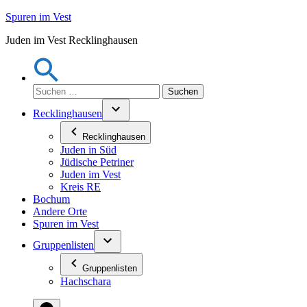
Zum
Spuren im Vest
Inhalt
Juden im Vest Recklinghausen
springen
Suchen
nach:
Recklinghausen
Recklinghausen
Juden in Süd
Jüdische Petriner
Juden im Vest
Kreis RE
Bochum
Andere Orte
Spuren im Vest
Gruppenlisten
Gruppenlisten
Hachschara