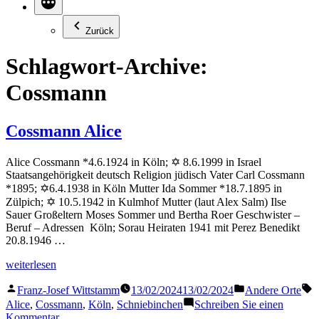
Zurück
Schlagwort-Archive:
Cossmann
Cossmann Alice
Alice Cossmann *4.6.1924 in Köln; ✡ 8.6.1999 in Israel
Staatsangehörigkeit deutsch Religion jüdisch Vater Carl Cossmann
*1895; ✡6.4.1938 in Köln Mutter Ida Sommer *18.7.1895 in
Zülpich; ✡ 10.5.1942 in Kulmhof Mutter (laut Alex Salm) Ilse
Sauer Großeltern Moses Sommer und Bertha Roer Geschwister –
Beruf – Adressen Köln; Sorau Heiraten 1941 mit Perez Benedikt
20.8.1946 …
„Cossmann
weiterlesen
Alice“
Veröffentlicht
Veröffentlicht
S
Franz-Josef Wittstamm
13/02/2024
13/02/2024
Andere Orte
von
in
Alice
,
Cossmann
,
Köln
,
Schniebinchen
Schreiben Sie einen
zu
Kommentar