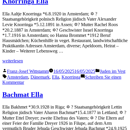
Knorringa Ella
Ella Aaltje Knorringa *6.8.1920 in Amsterdam; ✡ ?
Staatsangehörigkeit polnisch Religion jüdisch Vater Alexander
Levie Knorringa *5.12.1891 in Assen; ✡? Mutter Rachel Roos
*20.2.1887 in Amsterdam; ✡? Geschwister Israel Knorringa
*1.7.1916 in Amsterdam; oo Hanna Brommet *1912 Beruf
Hausmädchen; Küchenhilfe in veget. Restaurant, landwirtschaftliche
Praktikantin Adressen Amsterdam, diverse; Apeldoorn, Heirat –
Kinder – Weiterer Lebensweg …
„Knorringa
weiterlesen
Ella“
Veröffentlicht
Veröffentlicht
Franz-Josef Wittstamm
16/05/2025
16/05/2025
Juden im Vest
von
in
Schlagwörter:
Amsterdam
,
Dänemark
,
Ella
,
Knorringa
Schreiben Sie einen
zu
Kommentar
Knorringa
Ella
Bachmat Ella
Ella Bakhmet *30.9.1928 in Riga; ✡ ? Staatsangehörigkeit Lettin
Religion jüdisch Vater Aharon Bachmat*15.4.1877 in Lettland; ✡ ?
Mutter Ettel Dreyer; zweite Ehefrau des Vaters; ✡ ? Die Eltern auf
einer Feier der Familie Dreyer 1926 in Filupe, auf dem Arm
vermutlich Bruder Jehuda Geschwister Jehuda Bachmat *24.9.1925