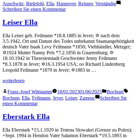
von
in
Auschwitz
,
Bielefeld
,
Ella
,
Hannover
,
Reisner
,
Verständig
zu
Schreiben Sie einen Kommentar
Verständig
Ella
Leiser Ella
Ella Leiser geb. Feilmann *18.8.1885 in Jever; ✡ nach dem
3.5.1942, Ort und Datum des Todes unbekannt Staatsangehörigkeit
deutsch Vater Isaak Levy Feilmann *1850; Viehhändler, Metzger;
✡1924 Mutter Nanny Pels *7.2.1856 in Gnarrenburg; ✡
18.10.1942 in Theresienstadt Geschwister Jenny Feilmann
*8.3.1878 in Jever; ✡16.3.1954 USA; oo Richard Lindenberg
Leopold Feilmann *1879 in Jever; ✡1883 in …
„Leiser
weiterlesen
Ella“
Veröffentlicht
Veröffentlicht
Schla
Franz-Josef Wittstamm
18/01/2023
01/06/2025
Bochum
von
in
Bochum
,
Ella
,
Feilmann
,
Jever
,
Leiser
,
Zamosc
Schreiben Sie
zu
einen Kommentar
Leiser
Ella
Eberstark Ella
Ella Eberstark *15.1.1929 in Trstena Slowakei (Grenze zu Polen);
+Sept. 1994 in Hendon Vater Salamon Eberstark *19.5.1893 in