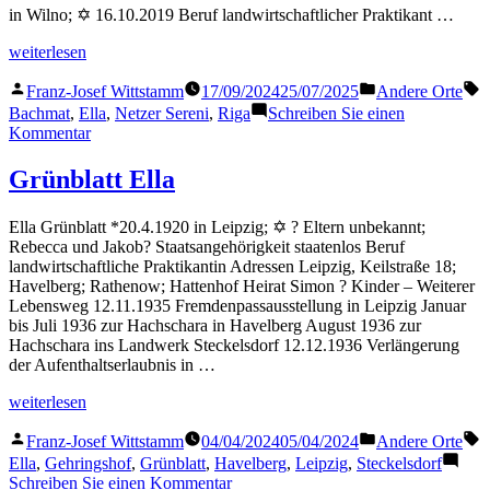
in Wilno; ✡ 16.10.2019 Beruf landwirtschaftlicher Praktikant …
„Bachmat
weiterlesen
Ella“
Veröffentlicht
Veröffentlicht
S
Franz-Josef Wittstamm
17/09/2024
25/07/2025
Andere Orte
von
in
Bachmat
,
Ella
,
Netzer Sereni
,
Riga
Schreiben Sie einen
zu
Kommentar
Bachmat
Ella
Grünblatt Ella
Ella Grünblatt *20.4.1920 in Leipzig; ✡ ? Eltern unbekannt;
Rebecca und Jakob? Staatsangehörigkeit staatenlos Beruf
landwirtschaftliche Praktikantin Adressen Leipzig, Keilstraße 18;
Havelberg; Rathenow; Hattenhof Heirat Simon ? Kinder – Weiterer
Lebensweg 12.11.1935 Fremdenpassausstellung in Leipzig Januar
bis Juli 1936 zur Hachschara in Havelberg August 1936 zur
Hachschara ins Landwerk Steckelsdorf 12.12.1936 Verlängerung
der Aufenthaltserlaubnis in …
„Grünblatt
weiterlesen
Ella“
Veröffentlicht
Veröffentlicht
S
Franz-Josef Wittstamm
04/04/2024
05/04/2024
Andere Orte
von
in
Ella
,
Gehringshof
,
Grünblatt
,
Havelberg
,
Leipzig
,
Steckelsdorf
zu
Schreiben Sie einen Kommentar