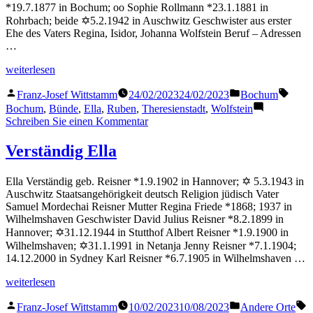
*19.7.1877 in Bochum; oo Sophie Rollmann *23.1.1881 in
Rohrbach; beide ✡5.2.1942 in Auschwitz Geschwister aus erster
Ehe des Vaters Regina, Isidor, Johanna Wolfstein Beruf – Adressen
…
„Ruben
weiterlesen
Ella“
Veröffentlicht
Veröffentlicht
Schla
Franz-Josef Wittstamm
24/02/2023
24/02/2023
Bochum
von
in
Bochum
,
Bünde
,
Ella
,
Ruben
,
Theresienstadt
,
Wolfstein
zu
Schreiben Sie einen Kommentar
Ruben
Ella
Verständig Ella
Ella Verständig geb. Reisner *1.9.1902 in Hannover; ✡ 5.3.1943 in
Auschwitz Staatsangehörigkeit deutsch Religion jüdisch Vater
Samuel Mordechai Reisner Mutter Regina Friede *1868; 1937 in
Wilhelmshaven Geschwister David Julius Reisner *8.2.1899 in
Hannover; ✡31.12.1944 in Stutthof Albert Reisner *1.9.1900 in
Wilhelmshaven; ✡31.1.1991 in Netanja Jenny Reisner *7.1.1904;
14.12.2000 in Sydney Karl Reisner *6.7.1905 in Wilhelmshaven …
„Verständig
weiterlesen
Ella“
Veröffentlicht
Veröffentlicht
S
Franz-Josef Wittstamm
10/02/2023
10/08/2023
Andere Orte