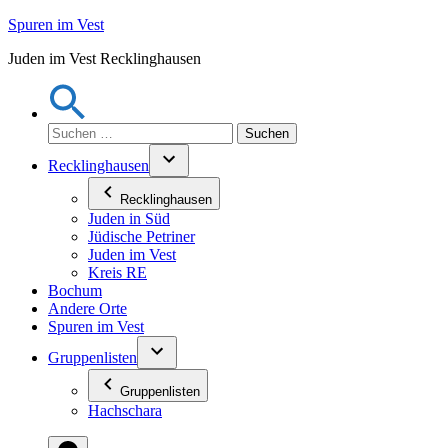
Zum
Spuren im Vest
Inhalt
Juden im Vest Recklinghausen
springen
Suchen
nach:
Recklinghausen
Recklinghausen
Juden in Süd
Jüdische Petriner
Juden im Vest
Kreis RE
Bochum
Andere Orte
Spuren im Vest
Gruppenlisten
Gruppenlisten
Hachschara