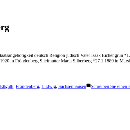
rg
atsangehörigkeit deutsch Religion jüdisch Vater Isaak Eichengrün *12
1920 in Fröndenberg Stiefmutter Marta Silberberg *27.1.1889 in Mar
:
Ellguth
,
Fröndenberg
,
Ludwig
,
Sachsenhausen
Schreiben Sie einen