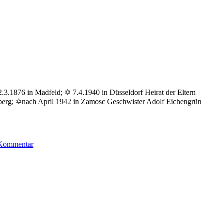
.3.1876 in Madfeld; ✡ 7.4.1940 in Düsseldorf Heirat der Eltern
sberg; ✡nach April 1942 in Zamosc Geschwister Adolf Eichengrün
zu
 Kommentar
Eichengrün
Ludwig