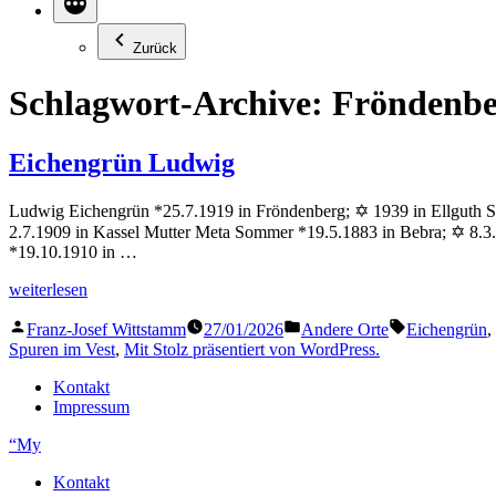
Zurück
Schlagwort-Archive:
Fröndenbe
Eichengrün Ludwig
Ludwig Eichengrün *25.7.1919 in Fröndenberg; ✡ 1939 in Ellguth Sta
2.7.1909 in Kassel Mutter Meta Sommer *19.5.1883 in Bebra; ✡ 8.3.
*19.10.1910 in …
„Eichengrün
weiterlesen
Ludwig“
Veröffentlicht
Veröffentlicht
Schlagwörter
Franz-Josef Wittstamm
27/01/2026
Andere Orte
Eichengrün
,
von
in
Spuren im Vest
,
Mit Stolz präsentiert von WordPress.
Kontakt
Impressum
“My
Kontakt