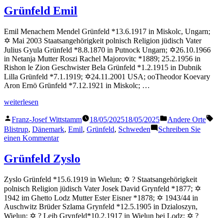
Willi
Grünfeld Emil
Emil Menachem Mendel Grünfeld *13.6.1917 in Miskolc, Ungarn;
✡ Mai 2003 Staatsangehörigkeit polnisch Religion jüdisch Vater
Julius Gyula Grünfeld *8.8.1870 in Putnock Ungarn; ✡26.10.1966
in Netanja Mutter Roszi Rachel Majorovitc *1889; 25.2.1956 in
Rishon le Zion Geschwister Bela Grünfeld *1.2.1915 in Dubnik
Lilla Grünfeld *7.1.1919; ✡24.11.2001 USA; ooTheodor Koevary
Aron Ernö Grünfeld *7.12.1921 in Miskolc; …
„Grünfeld
weiterlesen
Emil“
Veröffentlicht
Veröffentlicht
S
Franz-Josef Wittstamm
18/05/2025
18/05/2025
Andere Orte
von
in
Blistrup
,
Dänemark
,
Emil
,
Grünfeld
,
Schweden
Schreiben Sie
zu
einen Kommentar
Grünfeld
Emil
Grünfeld Zyslo
Zyslo Grünfeld *15.6.1919 in Wielun; ✡ ? Staatsangehörigkeit
polnisch Religion jüdisch Vater Josek David Grynfeld *1877; ✡
1942 im Ghetto Lodz Mutter Ester Eisner *1878; ✡ 1943/44 in
Auschwitz Brüder Szlama Grynfeld *12.5.1905 in Dzialoszyn,
Wielun; ✡ ? Leib Grynfeld*10.2.1917 in Wielun bei Lodz; ✡ ?