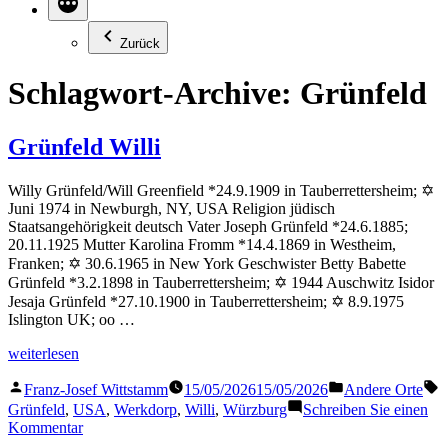
Zurück
Schlagwort-Archive:
Grünfeld
Grünfeld Willi
Willy Grünfeld/Will Greenfield *24.9.1909 in Tauberrettersheim; ✡
Juni 1974 in Newburgh, NY, USA Religion jüdisch
Staatsangehörigkeit deutsch Vater Joseph Grünfeld *24.6.1885;
20.11.1925 Mutter Karolina Fromm *14.4.1869 in Westheim,
Franken; ✡ 30.6.1965 in New York Geschwister Betty Babette
Grünfeld *3.2.1898 in Tauberrettersheim; ✡ 1944 Auschwitz Isidor
Jesaja Grünfeld *27.10.1900 in Tauberrettersheim; ✡ 8.9.1975
Islington UK; oo …
„Grünfeld
weiterlesen
Willi“
Veröffentlicht
Veröffentlicht
S
Franz-Josef Wittstamm
15/05/2026
15/05/2026
Andere Orte
von
in
Grünfeld
,
USA
,
Werkdorp
,
Willi
,
Würzburg
Schreiben Sie einen
zu
Kommentar
Grünfeld