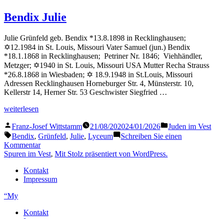
Grünfeld
Rudolf
Bendix Julie
Julie Grünfeld geb. Bendix *13.8.1898 in Recklinghausen;
✡12.1984 in St. Louis, Missouri Vater Samuel (jun.) Bendix
*18.1.1868 in Recklinghausen; Petriner Nr. 1846; Viehhändler,
Metzger; ✡1940 in St. Louis, Missouri USA Mutter Recha Strauss
*26.8.1868 in Wiesbaden; ✡ 18.9.1948 in St.Louis, Missouri
Adressen Recklinghausen Horneburger Str. 4, Münsterstr. 10,
Kellerstr 14, Herner Str. 53 Geschwister Siegfried …
„Bendix
weiterlesen
Julie“
Veröffentlicht
Veröffentlicht
Franz-Josef Wittstamm
21/08/2020
24/01/2026
Juden im Vest
von
in
Schlagwörter:
Bendix
,
Grünfeld
,
Julie
,
Lyceum
Schreiben Sie einen
zu
Kommentar
Bendix
Spuren im Vest
,
Mit Stolz präsentiert von WordPress.
Julie
Kontakt
Impressum
“My
Kontakt