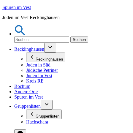
Zum
Spuren im Vest
Inhalt
Juden im Vest Recklinghausen
springen
Suchen
nach:
Recklinghausen
Recklinghausen
Juden in Süd
Jüdische Petriner
Juden im Vest
Kreis RE
Bochum
Andere Orte
Spuren im Vest
Gruppenlisten
Gruppenlisten
Hachschara