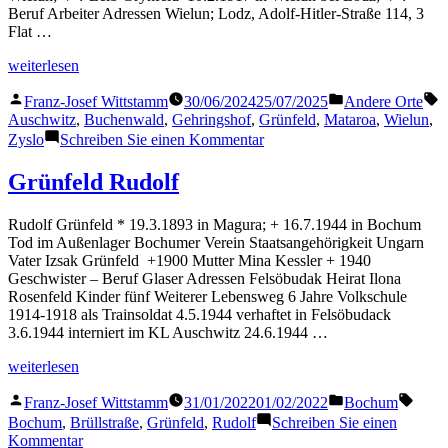
Beruf Arbeiter Adressen Wielun; Lodz, Adolf-Hitler-Straße 114, 3
Flat …
„Grünfeld
weiterlesen
Zyslo“
Veröffentlicht
Veröffentlicht
S
Franz-Josef Wittstamm
30/06/2024
25/07/2025
Andere Orte
von
in
Auschwitz
,
Buchenwald
,
Gehringshof
,
Grünfeld
,
Mataroa
,
Wielun
,
zu
Zyslo
Schreiben Sie einen Kommentar
Grünfeld
Zyslo
Grünfeld Rudolf
Rudolf Grünfeld * 19.3.1893 in Magura; + 16.7.1944 in Bochum
Tod im Außenlager Bochumer Verein Staatsangehörigkeit Ungarn
Vater Izsak Grünfeld +1900 Mutter Mina Kessler + 1940
Geschwister – Beruf Glaser Adressen Felsöbudak Heirat Ilona
Rosenfeld Kinder fünf Weiterer Lebensweg 6 Jahre Volkschule
1914-1918 als Trainsoldat 4.5.1944 verhaftet in Felsöbudack
3.6.1944 interniert im KL Auschwitz 24.6.1944 …
„Grünfeld
weiterlesen
Rudolf“
Veröffentlicht
Veröffentlicht
Schla
Franz-Josef Wittstamm
31/01/2022
01/02/2022
Bochum
von
in
Bochum
,
Brüllstraße
,
Grünfeld
,
Rudolf
Schreiben Sie einen
zu
Kommentar