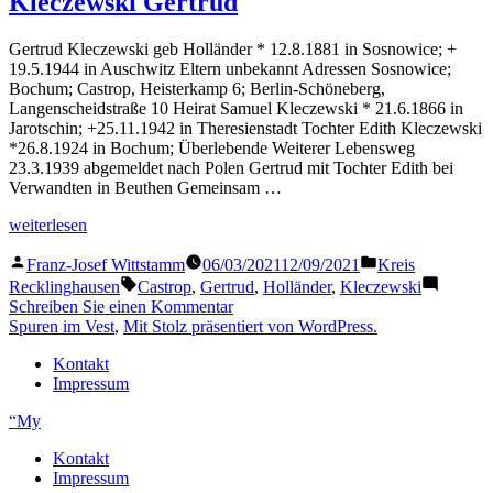
Kleczewski Gertrud
Gertrud Kleczewski geb Holländer * 12.8.1881 in Sosnowice; +
19.5.1944 in Auschwitz Eltern unbekannt Adressen Sosnowice;
Bochum; Castrop, Heisterkamp 6; Berlin-Schöneberg,
Langenscheidstraße 10 Heirat Samuel Kleczewski * 21.6.1866 in
Jarotschin; +25.11.1942 in Theresienstadt Tochter Edith Kleczewski
*26.8.1924 in Bochum; Überlebende Weiterer Lebensweg
23.3.1939 abgemeldet nach Polen Gertrud mit Tochter Edith bei
Verwandten in Beuthen Gemeinsam …
„Kleczewski
weiterlesen
Gertrud“
Veröffentlicht
Veröffentlicht
Franz-Josef Wittstamm
06/03/2021
12/09/2021
Kreis
von
in
Schlagwörter:
Recklinghausen
Castrop
,
Gertrud
,
Holländer
,
Kleczewski
zu
Schreiben Sie einen Kommentar
Kleczewski
Spuren im Vest
,
Mit Stolz präsentiert von WordPress.
Gertrud
Kontakt
Impressum
“My
Kontakt
Impressum