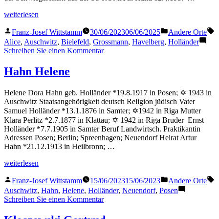
„Gross
weiterlesen
Alice“
Veröffentlicht
Veröffentlicht
S
Franz-Josef Wittstamm
30/06/2023
06/06/2025
Andere Orte
von
in
Alice
,
Auschwitz
,
Bielefeld
,
Grossmann
,
Havelberg
,
Holländer
zu
Schreiben Sie einen Kommentar
Gross
Alice
Hahn Helene
Helene Dora Hahn geb. Holländer *19.8.1917 in Posen; ✡ 1943 in
Auschwitz Staatsangehörigkeit deutsch Religion jüdisch Vater
Samuel Holländer *13.1.1876 in Samter; ✡1942 in Riga Mutter
Klara Perlitz *2.7.1877 in Klattau; ✡ 1942 in Riga Bruder Ernst
Holländer *7.7.1905 in Samter Beruf Landwirtsch. Praktikantin
Adressen Posen; Berlin; Spreenhagen; Neuendorf Heirat Artur
Hahn *21.12.1913 in Heilbronn; …
„Hahn
weiterlesen
Helene“
Veröffentlicht
Veröffentlicht
S
Franz-Josef Wittstamm
15/06/2023
15/06/2023
Andere Orte
von
in
Auschwitz
,
Hahn
,
Helene
,
Holländer
,
Neuendorf
,
Posen
zu
Schreiben Sie einen Kommentar
Hahn
Helene