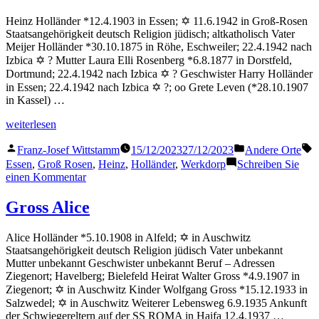
Heinz Holländer *12.4.1903 in Essen; ✡ 11.6.1942 in Groß-Rosen
Staatsangehörigkeit deutsch Religion jüdisch; altkatholisch Vater
Meijer Holländer *30.10.1875 in Röhe, Eschweiler; 22.4.1942 nach
Izbica ✡ ? Mutter Laura Elli Rosenberg *6.8.1877 in Dorstfeld,
Dortmund; 22.4.1942 nach Izbica ✡ ? Geschwister Harry Holländer
in Essen; 22.4.1942 nach Izbica ✡ ?; oo Grete Leven (*28.10.1907
in Kassel) …
„Holländer
weiterlesen
Heinz“
Veröffentlicht
Veröffentlicht
S
Franz-Josef Wittstamm
15/12/2023
27/12/2023
Andere Orte
von
in
Essen
,
Groß Rosen
,
Heinz
,
Holländer
,
Werkdorp
Schreiben Sie
zu
einen Kommentar
Holländer
Heinz
Gross Alice
Alice Holländer *5.10.1908 in Alfeld; ✡ in Auschwitz
Staatsangehörigkeit deutsch Religion jüdisch Vater unbekannt
Mutter unbekannt Geschwister unbekannt Beruf – Adressen
Ziegenort; Havelberg; Bielefeld Heirat Walter Gross *4.9.1907 in
Ziegenort; ✡ in Auschwitz Kinder Wolfgang Gross *15.12.1933 in
Salzwedel; ✡ in Auschwitz Weiterer Lebensweg 6.9.1935 Ankunft
der Schwiegereltern auf der SS ROMA in Haifa 12.4.1937 …