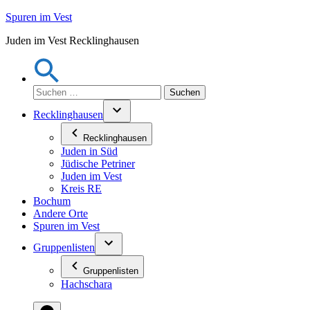
Zum
Spuren im Vest
Inhalt
Juden im Vest Recklinghausen
springen
Suchen
nach:
Recklinghausen
Recklinghausen
Juden in Süd
Jüdische Petriner
Juden im Vest
Kreis RE
Bochum
Andere Orte
Spuren im Vest
Gruppenlisten
Gruppenlisten
Hachschara