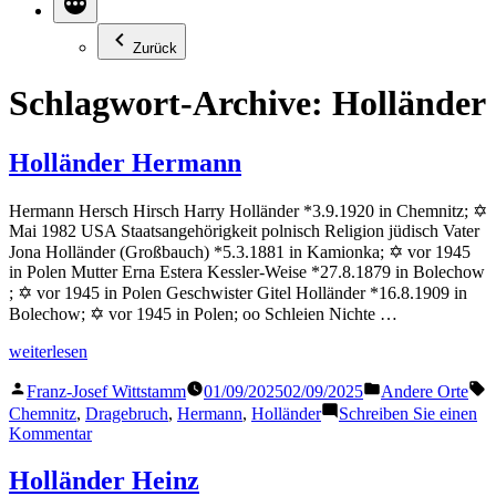
Zurück
Schlagwort-Archive:
Holländer
Holländer Hermann
Hermann Hersch Hirsch Harry Holländer *3.9.1920 in Chemnitz; ✡
Mai 1982 USA Staatsangehörigkeit polnisch Religion jüdisch Vater
Jona Holländer (Großbauch) *5.3.1881 in Kamionka; ✡ vor 1945
in Polen Mutter Erna Estera Kessler-Weise *27.8.1879 in Bolechow
; ✡ vor 1945 in Polen Geschwister Gitel Holländer *16.8.1909 in
Bolechow; ✡ vor 1945 in Polen; oo Schleien Nichte …
„Holländer
weiterlesen
Hermann“
Veröffentlicht
Veröffentlicht
S
Franz-Josef Wittstamm
01/09/2025
02/09/2025
Andere Orte
von
in
Chemnitz
,
Dragebruch
,
Hermann
,
Holländer
Schreiben Sie einen
zu
Kommentar
Holländer
Hermann
Holländer Heinz