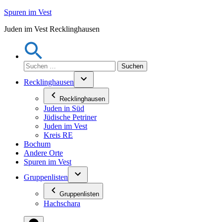
Zum
Spuren im Vest
Inhalt
Juden im Vest Recklinghausen
springen
Suchen
nach:
Recklinghausen
Recklinghausen
Juden in Süd
Jüdische Petriner
Juden im Vest
Kreis RE
Bochum
Andere Orte
Spuren im Vest
Gruppenlisten
Gruppenlisten
Hachschara