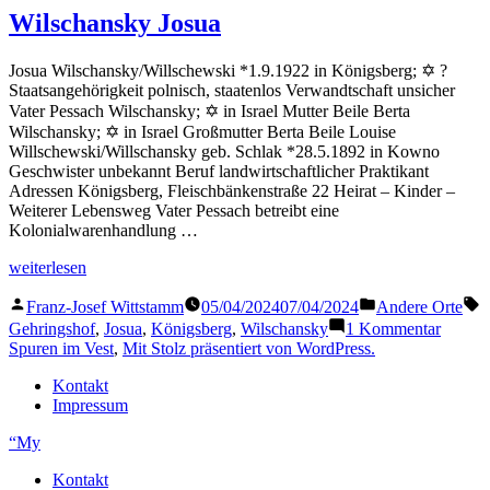
Josua
Wilschansky Josua
Josua Wilschansky/Willschewski *1.9.1922 in Königsberg; ✡ ?
Staatsangehörigkeit polnisch, staatenlos Verwandtschaft unsicher
Vater Pessach Wilschansky; ✡ in Israel Mutter Beile Berta
Wilschansky; ✡ in Israel Großmutter Berta Beile Louise
Willschewski/Willschansky geb. Schlak *28.5.1892 in Kowno
Geschwister unbekannt Beruf landwirtschaftlicher Praktikant
Adressen Königsberg, Fleischbänkenstraße 22 Heirat – Kinder –
Weiterer Lebensweg Vater Pessach betreibt eine
Kolonialwarenhandlung …
„Wilschansky
weiterlesen
Josua“
Veröffentlicht
Veröffentlicht
S
Franz-Josef Wittstamm
05/04/2024
07/04/2024
Andere Orte
von
in
zu
Gehringshof
,
Josua
,
Königsberg
,
Wilschansky
1 Kommentar
Wilsch
Spuren im Vest
,
Mit Stolz präsentiert von WordPress.
Josua
Kontakt
Impressum
“My
Kontakt