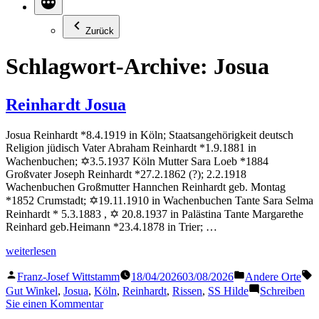
Zurück
Schlagwort-Archive:
Josua
Reinhardt Josua
Josua Reinhardt *8.4.1919 in Köln; Staatsangehörigkeit deutsch
Religion jüdisch Vater Abraham Reinhardt *1.9.1881 in
Wachenbuchen; ✡3.5.1937 Köln Mutter Sara Loeb *1884
Großvater Joseph Reinhardt *27.2.1862 (?); 2.2.1918
Wachenbuchen Großmutter Hannchen Reinhardt geb. Montag
*1852 Crumstadt; ✡19.11.1910 in Wachenbuchen Tante Sara Selma
Reinhardt * 5.3.1883 , ✡ 20.8.1937 in Palästina Tante Margarethe
Reinhard geb.Heimann *23.4.1878 in Trier; …
„Reinhardt
weiterlesen
Josua“
Veröffentlicht
Veröffentlicht
S
Franz-Josef Wittstamm
18/04/2026
03/08/2026
Andere Orte
von
in
Gut Winkel
,
Josua
,
Köln
,
Reinhardt
,
Rissen
,
SS Hilde
Schreiben
zu
Sie einen Kommentar
Reinhardt