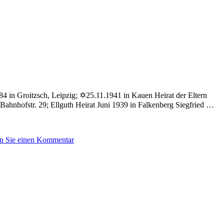
84 in Groitzsch, Leipzig; ✡25.11.1941 in Kauen Heirat der Eltern
Bahnhofstr. 29; Ellguth Heirat Juni 1939 in Falkenberg Siegfried …
zu
en Sie einen Kommentar
Freudenberger
Käthe