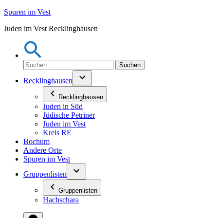
Zum
Spuren im Vest
Inhalt
Juden im Vest Recklinghausen
springen
Suchen
nach:
Recklinghausen
Recklinghausen
Juden in Süd
Jüdische Petriner
Juden im Vest
Kreis RE
Bochum
Andere Orte
Spuren im Vest
Gruppenlisten
Gruppenlisten
Hachschara