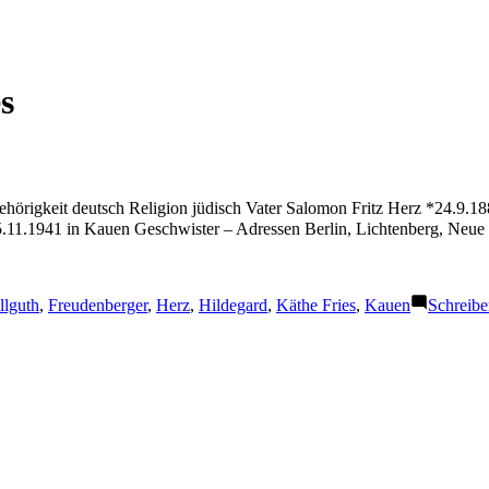
s
hörigkeit deutsch Religion jüdisch Vater Salomon Fritz Herz *24.9.18
5.11.1941 in Kauen Geschwister – Adressen Berlin, Lichtenberg, Neue 
chlagwörter:
llguth
,
Freudenberger
,
Herz
,
Hildegard
,
Käthe Fries
,
Kauen
Schreib