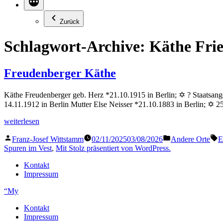
Zurück
Schlagwort-Archive:
Käthe Frie
Freudenberger Käthe
Käthe Freudenberger geb. Herz *21.10.1915 in Berlin; ✡ ? Staatsange
14.11.1912 in Berlin Mutter Else Neisser *21.10.1883 in Berlin; ✡ 2
„Freudenberger
weiterlesen
Käthe“
Veröffentlicht
Veröffentlicht
S
Franz-Josef Wittstamm
02/11/2025
03/08/2026
Andere Orte
E
von
in
Spuren im Vest
,
Mit Stolz präsentiert von WordPress.
Kontakt
Impressum
“My
Kontakt
Impressum