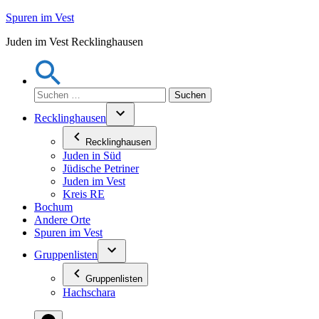
Zum
Spuren im Vest
Inhalt
Juden im Vest Recklinghausen
springen
Suchen
nach:
Recklinghausen
Recklinghausen
Juden in Süd
Jüdische Petriner
Juden im Vest
Kreis RE
Bochum
Andere Orte
Spuren im Vest
Gruppenlisten
Gruppenlisten
Hachschara