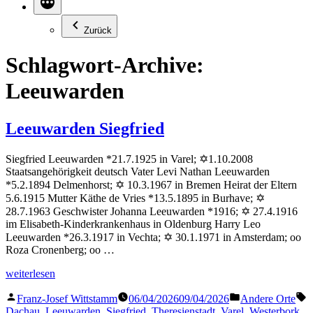
Zurück
Schlagwort-Archive:
Leeuwarden
Leeuwarden Siegfried
Siegfried Leeuwarden *21.7.1925 in Varel; ✡1.10.2008
Staatsangehörigkeit deutsch Vater Levi Nathan Leeuwarden
*5.2.1894 Delmenhorst; ✡ 10.3.1967 in Bremen Heirat der Eltern
5.6.1915 Mutter Käthe de Vries *13.5.1895 in Burhave; ✡
28.7.1963 Geschwister Johanna Leeuwarden *1916; ✡ 27.4.1916
im Elisabeth-Kinderkrankenhaus in Oldenburg Harry Leo
Leeuwarden *26.3.1917 in Vechta; ✡ 30.1.1971 in Amsterdam; oo
Roza Cronenberg; oo …
„Leeuwarden
weiterlesen
Siegfried“
Veröffentlicht
Veröffentlicht
S
Franz-Josef Wittstamm
06/04/2026
09/04/2026
Andere Orte
von
in
Dachau
,
Leeuwarden
,
Siegfried
,
Theresienstadt
,
Varel
,
Westerbork