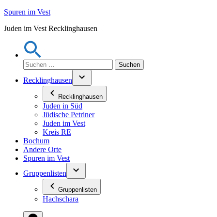
Zum
Spuren im Vest
Inhalt
Juden im Vest Recklinghausen
springen
Suchen
nach:
Recklinghausen
Recklinghausen
Juden in Süd
Jüdische Petriner
Juden im Vest
Kreis RE
Bochum
Andere Orte
Spuren im Vest
Gruppenlisten
Gruppenlisten
Hachschara