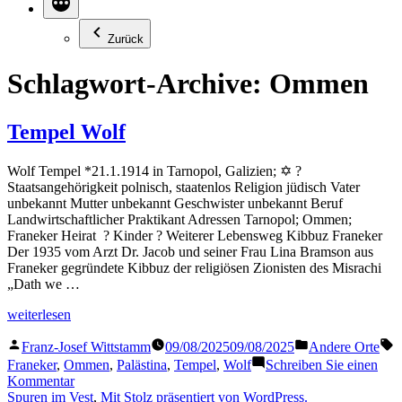
Zurück
Schlagwort-Archive:
Ommen
Tempel Wolf
Wolf Tempel *21.1.1914 in Tarnopol, Galizien; ✡ ?
Staatsangehörigkeit polnisch, staatenlos Religion jüdisch Vater
unbekannt Mutter unbekannt Geschwister unbekannt Beruf
Landwirtschaftlicher Praktikant Adressen Tarnopol; Ommen;
Franeker Heirat ? Kinder ? Weiterer Lebensweg Kibbuz Franeker
Der 1935 vom Arzt Dr. Jacob und seiner Frau Lina Bramson aus
Franeker gegründete Kibbuz der religiösen Zionisten des Misrachi
„Dath we …
„Tempel
weiterlesen
Wolf“
Veröffentlicht
Veröffentlicht
S
Franz-Josef Wittstamm
09/08/2025
09/08/2025
Andere Orte
von
in
Franeker
,
Ommen
,
Palästina
,
Tempel
,
Wolf
Schreiben Sie einen
zu
Kommentar
Tempel
Spuren im Vest
,
Mit Stolz präsentiert von WordPress.