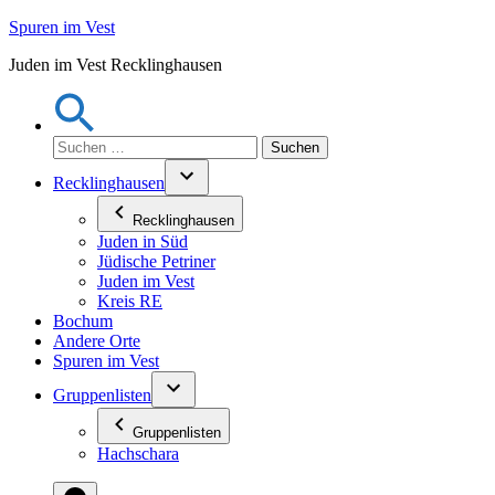
Zum
Spuren im Vest
Inhalt
Juden im Vest Recklinghausen
springen
Suchen
nach:
Recklinghausen
Recklinghausen
Juden in Süd
Jüdische Petriner
Juden im Vest
Kreis RE
Bochum
Andere Orte
Spuren im Vest
Gruppenlisten
Gruppenlisten
Hachschara