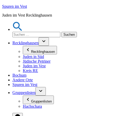
Zum
Spuren im Vest
Inhalt
Juden im Vest Recklinghausen
springen
Suchen
nach:
Recklinghausen
Recklinghausen
Juden in Süd
Jüdische Petriner
Juden im Vest
Kreis RE
Bochum
Andere Orte
Spuren im Vest
Gruppenlisten
Gruppenlisten
Hachschara