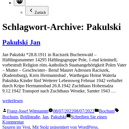
Zurück
Schlagwort-Archive:
Pakulski
Pakulski Jan
Jan Pakulski *28.8.1911 in Raciszek Buchenwald –
Häftlingsnummer 14295 Häftlingsgruppe Pole, 1-mal kriminell,
vorbestraft Religion röm.-katholisch Staatsangehörigkeit Polen Vater
– Mutter – Geschwister– Beruf Maurer Adressen Raciszek,
(Radensburg), Kreis Hermannsbad , Warthegau Heirat Waleria
Pakulska Kinder fünf Weiterer Lebensweg Februar 1942 verhaftet
durch Kripo Hermannsbad 26.8.1942 Zuchthaus Hohensalza
9.12.1942 Transport nach Zuchthaus Wronke, Samter 1943 …
„Pakulski
weiterlesen
Jan“
Veröffentlicht
Veröffentlicht
Schla
Franz-Josef Wittstamm
08/07/2022
08/07/2022
Bochum
von
in
Bochum
,
Brüllstraße
,
Jan
,
Pakulski
Schreiben Sie einen
zu
Kommentar
Pakulski
Spuren im Vest
,
Mit Stolz präsentiert von WordPress.