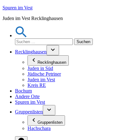
Zum
Spuren im Vest
Inhalt
Juden im Vest Recklinghausen
springen
Suchen
nach:
Recklinghausen
Recklinghausen
Juden in Süd
Jüdische Petriner
Juden im Vest
Kreis RE
Bochum
Andere Orte
Spuren im Vest
Gruppenlisten
Gruppenlisten
Hachschara