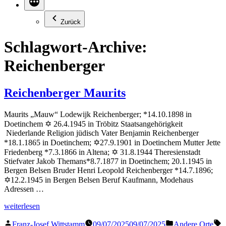
Zurück
Schlagwort-Archive:
Reichenberger
Reichenberger Maurits
Maurits „Mauw“ Lodewijk Reichenberger; *14.10.1898 in
Doetinchem ✡ 26.4.1945 in Tröbitz Staatsangehörigkeit
Niederlande Religion jüdisch Vater Benjamin Reichenberger
*18.1.1865 in Doetinchem; ✡27.9.1901 in Doetinchem Mutter Jette
Friedenberg *7.3.1866 in Altena; ✡ 31.8.1944 Theresienstadt
Stiefvater Jakob Themans*8.7.1877 in Doetinchem; 20.1.1945 in
Bergen Belsen Bruder Henri Leopold Reichenberger *14.7.1896;
✡12.2.1945 in Bergen Belsen Beruf Kaufmann, Modehaus
Adressen …
„Reichenberger
weiterlesen
Maurits“
Veröffentlicht
Veröffentlicht
S
Franz-Josef Wittstamm
09/07/2025
09/07/2025
Andere Orte