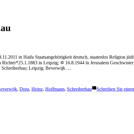
hau
2011 in Haifa Staatsangehörigkeit deutsch, staatenlos Religion jüdisc
a Richter*25.1.1883 in Leipzig; ✡ 16.8.1944 in Jerusalem Geschwiste
n Schreiberhau; Leipzig; Beverwijk …
chlagwörter:
everwijk
,
Dora
,
Heinz
,
Hoffmann
,
Schreiberhau
Schreiben Sie ein