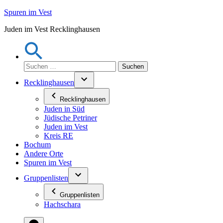
Zum
Spuren im Vest
Inhalt
Juden im Vest Recklinghausen
springen
Suchen
nach:
Recklinghausen
Recklinghausen
Juden in Süd
Jüdische Petriner
Juden im Vest
Kreis RE
Bochum
Andere Orte
Spuren im Vest
Gruppenlisten
Gruppenlisten
Hachschara