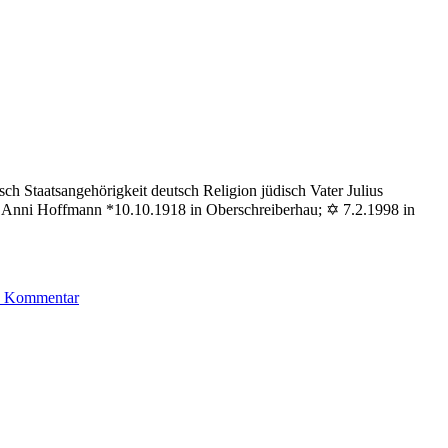
h Staatsangehörigkeit deutsch Religion jüdisch Vater Julius
r Anni Hoffmann *10.10.1918 in Oberschreiberhau; ✡ 7.2.1998 in
zu
en Kommentar
Hoffmann
Heinz