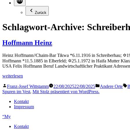
Zurück
Schlagwort-Archive:
Schreiber
Hoffmann Heinz
Heinz Hoffmann//Chaim-Bar Tikwa *6.11.1916 in Schreiberhau; ✡19.11.
Hoffmann *11.5.1885 in Elberfeld; ✡25.1.1972 in Haifa Mutter Klar
USA Felix Hoffmann Beruf Landwirtschaftlicher Praktikant Adresse
„Hoffmann
weiterlesen
Heinz“
Veröffentlicht
Veröffentlicht
S
Franz-Josef Wittstamm
22/08/2025
22/08/2025
Andere Orte
B
von
in
Spuren im Vest
,
Mit Stolz präsentiert von WordPress.
Kontakt
Impressum
“My
Kontakt