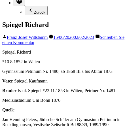
Zurück
Spiegel Richard
Veröffentlicht
Franz-Josef Wittstamm
15/06/2020
02/02/2023
Schreiben Sie
von
zu
einen Kommentar
Spiegel
Spiegel Richard
Richard
*10.8.1852 in Witten
Gymnasium Petrinum Nr. 1480, ab 1868 III a bis Abitur 1873
Vater
Spiegel Kaufmann
Bruder
Isaak Spiegel *22.11.1853 in Witten, Petriner Nr. 1481
Medizinstudium Uni Bonn 1876
Quelle
Jan Henning Peters, Jüdische Schüler am Gymnasium Petrinum in
Recklinghausen, Vestische Zeitschrift Bd 88/89, 1989/1990