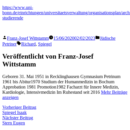
https://www.uni-
bonn.de/einrichtungen/universitaetsverwaltung/organisationsplan/archi
studierende
Veröffentlicht
Veröffentlicht
Franz-Josef Wittstamm
15/06/2020
02/02/2023
Jüdische
von
in
Schlagwörter:
Petriner
Richard
,
Spiegel
Veröffentlicht von Franz-Josef
Wittstamm
Geboren 31. Mai 1951 in Recklinghausen Gymnasium Petrinum
1961 bis Abitur1970 Studium der Humanmedizin in Bochum
Approbation 1981 Promotion1982 Facharzt für Innere Medizin,
Kardiologie, Intensivmedizin Im Ruhestand seit 2016
Mehr Beiträge
anzeigen
Beitragsnavigation
Vorheriger
Vorheriger Beitrag
Beitrag:
Spiegel Isaak
Nächster
Nächster Beitrag
Beitrag:
Stern Eugen