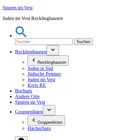
Zum
Spuren im Vest
Inhalt
Juden im Vest Recklinghausen
springen
Suchen
nach:
Recklinghausen
Recklinghausen
Juden in Süd
Jüdische Petriner
Juden im Vest
Kreis RE
Bochum
Andere Orte
Spuren im Vest
Gruppenlisten
Gruppenlisten
Hachschara