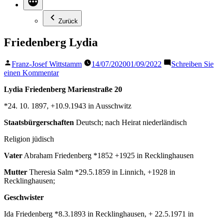
Zurück
Friedenberg Lydia
Veröffentlicht
Franz-Josef Wittstamm
14/07/2020
01/09/2022
Schreiben Sie
von
zu
einen Kommentar
Friedenberg
Lydia Friedenberg Marienstraße 20
Lydia
*24. 10. 1897, +10.9.1943 in Ausschwitz
Staatsbürgerschaften
Deutsch; nach Heirat niederländisch
Religion jüdisch
Vater
Abraham Friedenberg *1852 +1925 in Recklinghausen
Mutter
Theresia Salm *29.5.1859 in Linnich, +1928 in
Recklinghausen;
Geschwister
Ida Friedenberg *8.3.1893 in Recklinghausen, + 22.5.1971 in