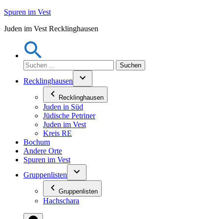
Zum
Spuren im Vest
Inhalt
Juden im Vest Recklinghausen
springen
Suchen
nach:
Recklinghausen
Recklinghausen
Juden in Süd
Jüdische Petriner
Juden im Vest
Kreis RE
Bochum
Andere Orte
Spuren im Vest
Gruppenlisten
Gruppenlisten
Hachschara