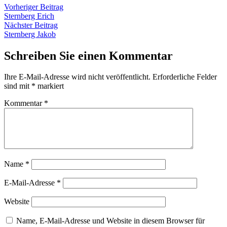
Beitragsnavigation
Vorheriger
Vorheriger Beitrag
Beitrag:
Sternberg Erich
Nächster
Nächster Beitrag
Beitrag:
Sternberg Jakob
Schreiben Sie einen Kommentar
Ihre E-Mail-Adresse wird nicht veröffentlicht.
Erforderliche Felder
sind mit
*
markiert
Kommentar
*
Name
*
E-Mail-Adresse
*
Website
Name, E-Mail-Adresse und Website in diesem Browser für