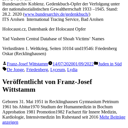
Bundesarchiv Koblenz. Gedenkbuch-Opfer der Verfolgung unter
der nationalsozialistischen Gewaltherrschaft 1933 –1945. Stand:
28.2. 2020 (
www.bundesarchiv.de/gedenkbuch/
)
ITS Arolsen International Tracing Service, Bad Arolsen
Holocaust.cz, Datenbank der Holocaust Opfer
Yad Vashem Central Database of Shoah Victims‘ Names
Verlustlisten 1. Weltkrieg, Seiten 10104 und19546: Friedenberg
Oskar (Recklinghausen)
Veröffentlicht
Veröffentlicht
Franz-Josef Wittstamm
14/07/2020
01/09/2022
Juden in Süd
von
in
Schlagwörter:
De Jonge
,
Friedenberg
,
Lyceum
,
Lydia
Veröffentlicht von Franz-Josef
Wittstamm
Geboren 31. Mai 1951 in Recklinghausen Gymnasium Petrinum
1961 bis Abitur1970 Studium der Humanmedizin in Bochum
Approbation 1981 Promotion1982 Facharzt für Innere Medizin,
Kardiologie, Intensivmedizin Im Ruhestand seit 2016
Mehr Beiträge
anzeigen