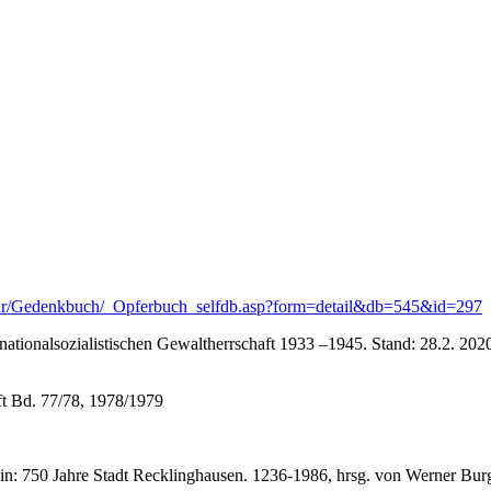
Kultur/Gedenkbuch/_Opferbuch_selfdb.asp?form=detail&db=545&id=297
tionalsozialistischen Gewaltherrschaft 1933 –1945. Stand: 28.2. 2020
ft Bd. 77/78, 1978/1979
n: 750 Jahre Stadt Recklinghausen. 1236-1986, hrsg. von Werner Bur