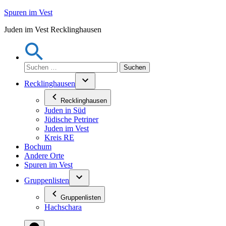
Zum
Spuren im Vest
Inhalt
Juden im Vest Recklinghausen
springen
Suchen
nach:
Recklinghausen
Recklinghausen
Juden in Süd
Jüdische Petriner
Juden im Vest
Kreis RE
Bochum
Andere Orte
Spuren im Vest
Gruppenlisten
Gruppenlisten
Hachschara