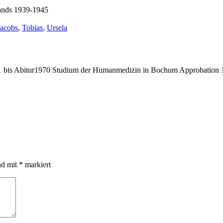
lands 1939-1945
chlagwörter:
Jacobs
,
Tobias
,
Ursela
bis Abitur1970 Studium der Humanmedizin in Bochum Approbation 19
nd mit
*
markiert