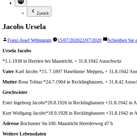
Zurück
Jacobs Ursela
Veröffentlicht
Franz-Josef Wittstamm
15/07/2020
22/07/2020
Schreiben Sie
von
Ursela Jacobs
*1.1.1938 in Heerlen bei Maastricht,
+ 31.8.1942 Ausschwitz
Vater
Karl Jacobs *15. 7.1897 Haselünne/ Meppen
,
+ 31.8.1942 Au
Mutter
Rosa Tobias *24.7.1904 in Recklinghausen, + 31.8.42 Aussc
Geschwister
Ester Ingeborg Jacobs*20.8.1926 in Recklinghausen +31.8.1942 in 
Kurt Wolfgang Jacobs*18.9.1928 in Recklinghausen +31.8.1942 in 
Adresse
Bochumer Str.100; Maastricht Heerderweg 47 b
Weitere Lebensdaten