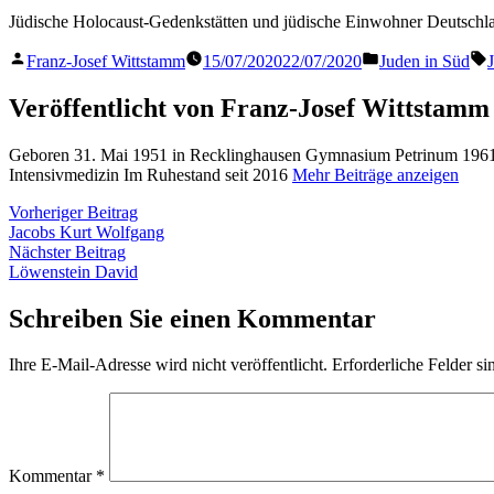
Jüdische Holocaust-Gedenkstätten und jüdische Einwohner Deutsch
Veröffentlicht
Veröffentlicht
S
Franz-Josef Wittstamm
15/07/2020
22/07/2020
Juden in Süd
von
in
Veröffentlicht von Franz-Josef Wittstamm
Geboren 31. Mai 1951 in Recklinghausen Gymnasium Petrinum 1961 
Intensivmedizin Im Ruhestand seit 2016
Mehr Beiträge anzeigen
Beitragsnavigation
Vorheriger
Vorheriger Beitrag
Beitrag:
Jacobs Kurt Wolfgang
Nächster
Nächster Beitrag
Beitrag:
Löwenstein David
Schreiben Sie einen Kommentar
Ihre E-Mail-Adresse wird nicht veröffentlicht.
Erforderliche Felder si
Kommentar
*