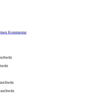
zu
 einen Kommentar
Jacobs
Ursela
sschwitz
hwitz
Auschwitz
Auschwitz