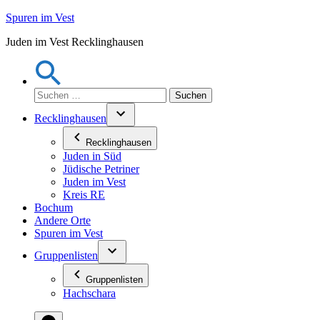
Zum
Spuren im Vest
Inhalt
Juden im Vest Recklinghausen
springen
Suchen
nach:
Recklinghausen
Recklinghausen
Juden in Süd
Jüdische Petriner
Juden im Vest
Kreis RE
Bochum
Andere Orte
Spuren im Vest
Gruppenlisten
Gruppenlisten
Hachschara