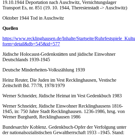
19.10.1944 Deportation nach Auschwitz, Vernichtungslager
Transport Es, nr. 851 (19. 10. 1944, Theresienstadt -> Auschwitz)
Oktober 1944 Tod in Auschwitz
Quellen
https://www.recklinghausen.de/Inhalte/Startseite/Ruhrfestspiele_Ku
form=detail&db=545&id=577
Jüdische Holocaust-Gedenkstätten und jüdische Einwohner
Deutschlands 1939-1945
Deutsche Minderheiten-Volkszählung 1939
Heinz Reuter, Die Juden im Vest Recklinghausen, Vestische
Zeitschrift Bd. 77/78, 1978/1979
Werner Schneider, Jüdische Heimat im Vest Gedenkbuch 1983
Werner Schneider, Jüdische Einwohner Recklinghausens 1816-
1945, in: 750 Jahre Stadt Recklinghausen. 1236-1986, hrsg. von
Werner Burghardt, Recklinghausen 1986
Bundesarchiv Koblenz. Gedenkbuch-Opfer der Verfolgung unter
der nationalsozialistischen Gewaltherrschaft 1933 –1945. Stand: