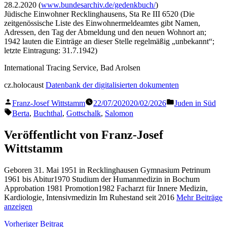
28.2.2020 (
www.bundesarchiv.de/gedenkbuch/
)
Jüdische Einwohner Recklinghausens, Sta Re III 6520 (Die
zeitgenössische Liste des Einwohnermeldeamtes gibt Namen,
Adressen, den Tag der Abmeldung und den neuen Wohnort an;
1942 lauten die Einträge an dieser Stelle regelmäßig „unbekannt“;
letzte Eintragung: 31.7.1942)
International Tracing Service, Bad Arolsen
cz.holocaust
Datenbank der digitalisierten dokumenten
Veröffentlicht
Veröffentlicht
Franz-Josef Wittstamm
22/07/2020
20/02/2026
Juden in Süd
von
in
Schlagwörter:
Berta
,
Buchthal
,
Gottschalk
,
Salomon
Veröffentlicht von Franz-Josef
Wittstamm
Geboren 31. Mai 1951 in Recklinghausen Gymnasium Petrinum
1961 bis Abitur1970 Studium der Humanmedizin in Bochum
Approbation 1981 Promotion1982 Facharzt für Innere Medizin,
Kardiologie, Intensivmedizin Im Ruhestand seit 2016
Mehr Beiträge
anzeigen
Beitragsnavigation
Vorheriger
Vorheriger Beitrag