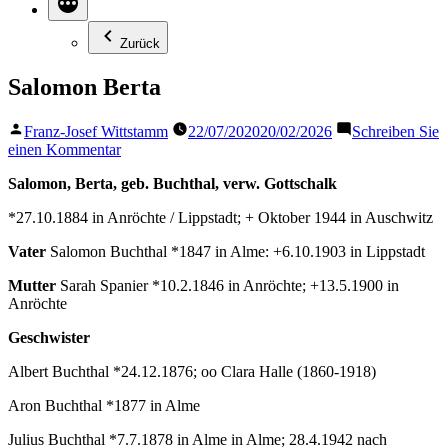
Zurück
Salomon Berta
Veröffentlicht
Franz-Josef Wittstamm
22/07/2020
20/02/2026
Schreiben Sie
von
zu
einen Kommentar
Salomon
Salomon, Berta, geb. Buchthal, verw. Gottschalk
Berta
*27.10.1884 in Anröchte / Lippstadt; + Oktober 1944 in Auschwitz
Vater
Salomon Buchthal *1847 in Alme: +6.10.1903 in Lippstadt
Mutter
Sarah Spanier *10.2.1846 in Anröchte; +13.5.1900 in
Anröchte
Geschwister
Albert Buchthal *24.12.1876; oo Clara Halle (1860-1918)
Aron Buchthal *1877 in Alme
Julius Buchthal *7.7.1878 in Alme in Alme; 28.4.1942 nach