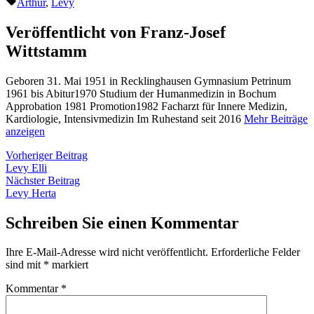
Schlagwörter:
Arthur
,
Levy
Veröffentlicht von Franz-Josef
Wittstamm
Geboren 31. Mai 1951 in Recklinghausen Gymnasium Petrinum
1961 bis Abitur1970 Studium der Humanmedizin in Bochum
Approbation 1981 Promotion1982 Facharzt für Innere Medizin,
Kardiologie, Intensivmedizin Im Ruhestand seit 2016
Mehr Beiträge
anzeigen
Beitragsnavigation
Vorheriger
Vorheriger Beitrag
Beitrag:
Levy Elli
Nächster
Nächster Beitrag
Beitrag:
Levy Herta
Schreiben Sie einen Kommentar
Ihre E-Mail-Adresse wird nicht veröffentlicht.
Erforderliche Felder
sind mit
*
markiert
Kommentar
*