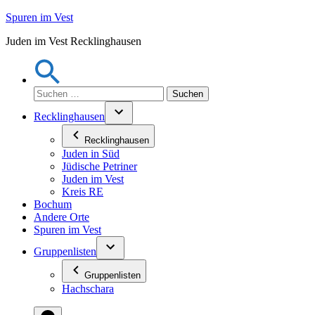
Zum
Spuren im Vest
Inhalt
Juden im Vest Recklinghausen
springen
Suchen
nach:
Recklinghausen
Recklinghausen
Juden in Süd
Jüdische Petriner
Juden im Vest
Kreis RE
Bochum
Andere Orte
Spuren im Vest
Gruppenlisten
Gruppenlisten
Hachschara