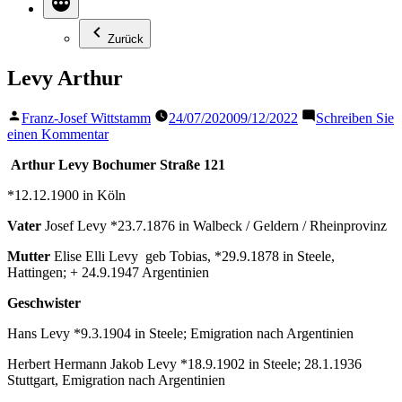
Zurück
Levy Arthur
Veröffentlicht
Franz-Josef Wittstamm
24/07/2020
09/12/2022
Schreiben Sie
von
zu
einen Kommentar
Levy
Arthur
Levy Bochumer Straße 121
Arthur
*12.12.1900 in Köln
Vater
Josef Levy *23.7.1876 in Walbeck / Geldern / Rheinprovinz
Mutter
Elise Elli Levy geb Tobias, *29.9.1878 in Steele,
Hattingen; + 24.9.1947 Argentinien
Geschwister
Hans Levy *9.3.1904 in Steele; Emigration nach Argentinien
Herbert Hermann Jakob Levy *18.9.1902 in Steele; 28.1.1936
Stuttgart, Emigration nach Argentinien