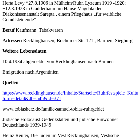
Herta Levy *27.8.1906 in Mülheim/Ruhr, Lyzeum 1919 -1920;
+12.3.1923 in Gadderbaum im Hause Magdala der
Diakonissenanstalt Sarepta , einem Pflegehaus „für weibliche
Gemütsleidende“
Beruf
Kaufmann, Tabakwaren
Adressen
Recklinghausen, Bochumer Str. 121 ; Barmen; Siegburg
Weitere Lebensdaten
10.4.1934 abgemeldet von Recklinghausen nach Barmen
Emigration nach Argentinien
Quellen
https://www.recklinghausen.de/Inhalte/Startseite/Ruhrfestspiele_Ku
form=detail&db=545&id=371
www.tobiasherz.de/familie-samuel-tobias-ruhrgebiet
Jüdische Holocaust-Gedenkstätten und jüdische Einwohner
Deutschlands 1939-1945
Heinz Reuter, Die Juden im Vest Recklinghausen, Vestische