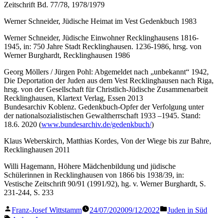
Zeitschrift Bd. 77/78, 1978/1979
Werner Schneider, Jüdische Heimat im Vest Gedenkbuch 1983
Werner Schneider, Jüdische Einwohner Recklinghausens 1816-
1945, in: 750 Jahre Stadt Recklinghausen. 1236-1986, hrsg. von
Werner Burghardt, Recklinghausen 1986
Georg Möllers / Jürgen Pohl: Abgemeldet nach „unbekannt“ 1942,
Die Deportation der Juden aus dem Vest Recklinghausen nach Riga,
hrsg. von der Gesellschaft für Christlich-Jüdische Zusammenarbeit
Recklinghausen, Klartext Verlag, Essen 2013
Bundesarchiv Koblenz. Gedenkbuch-Opfer der Verfolgung unter
der nationalsozialistischen Gewaltherrschaft 1933 –1945. Stand:
18.6. 2020 (
www.bundesarchiv.de/gedenkbuch/
)
Klaus Weberskirch, Matthias Kordes, Von der Wiege bis zur Bahre,
Recklinghausen 2011
Willi Hagemann, Höhere Mädchenbildung und jüdische
Schülerinnen in Recklinghausen von 1866 bis 1938/39, in:
Vestische Zeitschrift 90/91 (1991/92), hg. v. Werner Burghardt, S.
231-244, S. 233
Veröffentlicht
Veröffentlicht
Franz-Josef Wittstamm
24/07/2020
09/12/2022
Juden in Süd
von
in