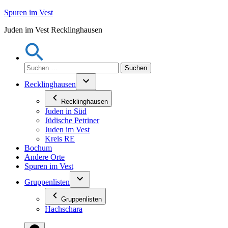
Zum
Spuren im Vest
Inhalt
Juden im Vest Recklinghausen
springen
Suchen
nach:
Recklinghausen
Recklinghausen
Juden in Süd
Jüdische Petriner
Juden im Vest
Kreis RE
Bochum
Andere Orte
Spuren im Vest
Gruppenlisten
Gruppenlisten
Hachschara