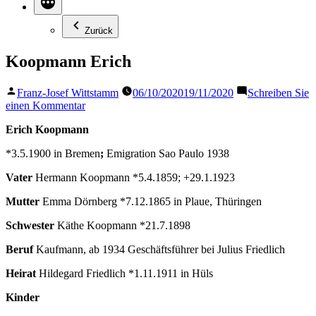
Zurück
Koopmann Erich
Veröffentlicht
Franz-Josef Wittstamm
06/10/2020
19/11/2020
Schreiben Sie
von
zu
einen Kommentar
Koopmann
Erich Koopmann
Erich
*3.5.1900 in Bremen
;
Emigration Sao Paulo 1938
Vater
Hermann Koopmann *5.4.1859; +29.1.1923
Mutter
Emma Dörnberg *7.12.1865 in Plaue, Thüringen
Schwester
Käthe Koopmann *21.7.1898
Beruf
Kaufmann, ab 1934 Geschäftsführer bei Julius Friedlich
Heirat
Hildegard Friedlich *1.11.1911 in Hüls
Kinder