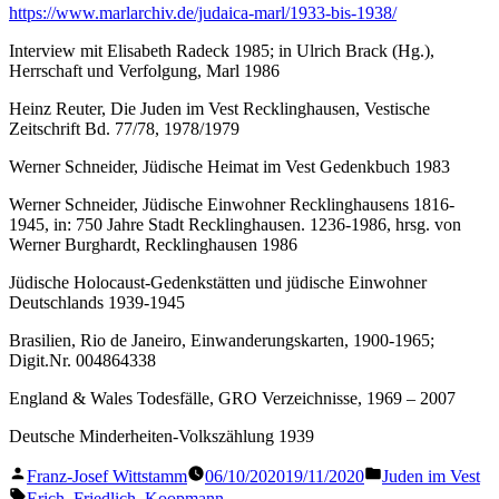
https://www.marlarchiv.de/judaica-marl/1933-bis-1938/
Interview mit Elisabeth Radeck 1985; in Ulrich Brack (Hg.),
Herrschaft und Verfolgung, Marl 1986
Heinz Reuter, Die Juden im Vest Recklinghausen, Vestische
Zeitschrift Bd. 77/78, 1978/1979
Werner Schneider, Jüdische Heimat im Vest Gedenkbuch 1983
Werner Schneider, Jüdische Einwohner Recklinghausens 1816-
1945, in: 750 Jahre Stadt Recklinghausen. 1236-1986, hrsg. von
Werner Burghardt, Recklinghausen 1986
Jüdische Holocaust-Gedenkstätten und jüdische Einwohner
Deutschlands 1939-1945
Brasilien, Rio de Janeiro, Einwanderungskarten, 1900-1965;
Digit.Nr. 004864338
England & Wales Todesfälle, GRO Verzeichnisse, 1969 – 2007
Deutsche Minderheiten-Volkszählung 1939
Veröffentlicht
Veröffentlicht
Franz-Josef Wittstamm
06/10/2020
19/11/2020
Juden im Vest
von
in
Schlagwörter:
Erich
,
Friedlich
,
Koopmann