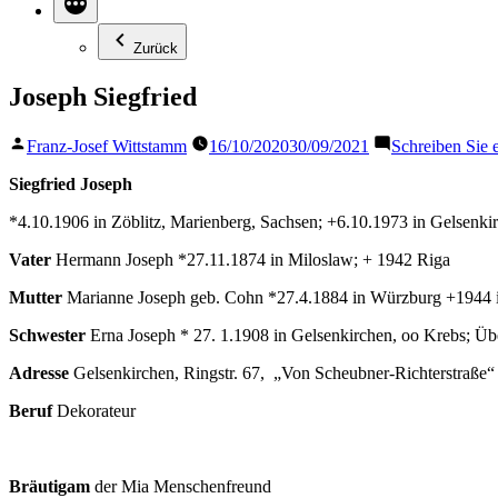
Zurück
Joseph Siegfried
Veröffentlicht
Franz-Josef Wittstamm
16/10/2020
30/09/2021
Schreiben Sie
von
Siegfried Joseph
*4.10.1906 in Zöblitz, Marienberg, Sachsen; +6.10.1973 in Gelsenki
Vater
Hermann Joseph *27.11.1874 in Miloslaw; + 1942 Riga
Mutter
Marianne Joseph geb. Cohn *27.4.1884 in Würzburg +1944 i
Schwester
Erna Joseph * 27. 1.1908 in Gelsenkirchen, oo Krebs; Üb
Adresse
Gelsenkirchen, Ringstr. 67, „Von Scheubner-Richterstraße
Beruf
Dekorateur
Bräutigam
der Mia Menschenfreund