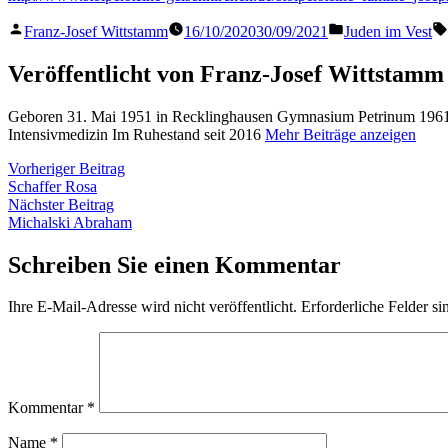
Veröffentlicht
Veröffentlicht
Franz-Josef Wittstamm
16/10/2020
30/09/2021
Juden im Vest
von
in
Veröffentlicht von Franz-Josef Wittstamm
Geboren 31. Mai 1951 in Recklinghausen Gymnasium Petrinum 1961 
Intensivmedizin Im Ruhestand seit 2016
Mehr Beiträge anzeigen
Beitragsnavigation
Vorheriger
Vorheriger Beitrag
Beitrag:
Schaffer Rosa
Nächster
Nächster Beitrag
Beitrag:
Michalski Abraham
Schreiben Sie einen Kommentar
Ihre E-Mail-Adresse wird nicht veröffentlicht.
Erforderliche Felder si
Kommentar
*
Name
*