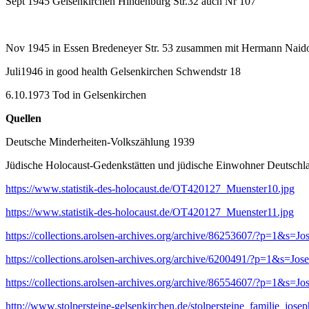
Sept 1945 Gelsenkirchen Hindenburg Str.32 auch Nr 107
Nov 1945 in Essen Bredeneyer Str. 53 zusammen mit Hermann Naid
Juli1946 in good health Gelsenkirchen Schwendstr 18
6.10.1973 Tod in Gelsenkirchen
Quellen
Deutsche Minderheiten-Volkszählung 1939
Jüdische Holocaust-Gedenkstätten und jüdische Einwohner Deutsch
https://www.statistik-des-holocaust.de/OT420127_Muenster10.jpg
https://www.statistik-des-holocaust.de/OT420127_Muenster11.jpg
https://collections.arolsen-archives.org/archive/86253607/?p=1&s
https://collections.arolsen-archives.org/archive/6200491/?p=1&s=
https://collections.arolsen-archives.org/archive/86554607/?p=1&s
http://www.stolpersteine-gelsenkirchen.de/stolpersteine_familie_jose