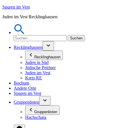
Zum
Spuren im Vest
Inhalt
Juden im Vest Recklinghausen
springen
Suchen
nach:
Recklinghausen
Recklinghausen
Juden in Süd
Jüdische Petriner
Juden im Vest
Kreis RE
Bochum
Andere Orte
Spuren im Vest
Gruppenlisten
Gruppenlisten
Hachschara