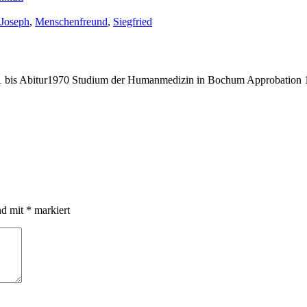
Schlagwörter:
Joseph
,
Menschenfreund
,
Siegfried
bis Abitur1970 Studium der Humanmedizin in Bochum Approbation 19
nd mit
*
markiert