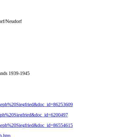
orf/Neudorf
lands 1939-1945
=Joseph%20Siegfried&doc_id=86253609
Joseph%20Siegfried&doc_id=6200497
=Joseph%20Siegfried&doc_id=86554615
ph.htm