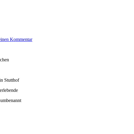
zu
 einen Kommentar
Joseph
Siegfried
rchen
n Stutthof
erlebende
“ umbenannt