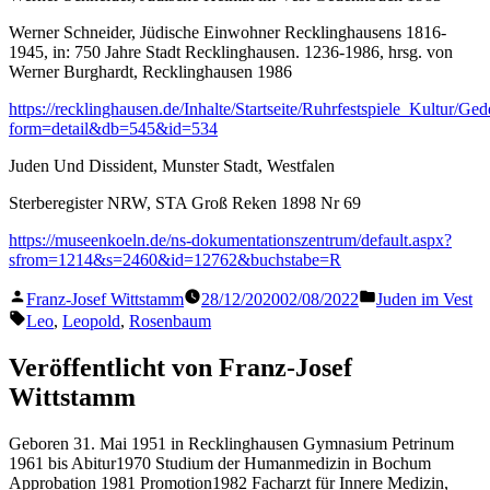
Werner Schneider, Jüdische Einwohner Recklinghausens 1816-
1945, in: 750 Jahre Stadt Recklinghausen. 1236-1986, hrsg. von
Werner Burghardt, Recklinghausen 1986
https://recklinghausen.de/Inhalte/Startseite/Ruhrfestspiele_Kultur/
form=detail&db=545&id=534
Juden Und Dissident, Munster Stadt, Westfalen
Sterberegister NRW, STA Groß Reken 1898 Nr 69
https://museenkoeln.de/ns-dokumentationszentrum/default.aspx?
sfrom=1214&s=2460&id=12762&buchstabe=R
Veröffentlicht
Veröffentlicht
Franz-Josef Wittstamm
28/12/2020
02/08/2022
Juden im Vest
von
in
Schlagwörter:
Leo
,
Leopold
,
Rosenbaum
Veröffentlicht von Franz-Josef
Wittstamm
Geboren 31. Mai 1951 in Recklinghausen Gymnasium Petrinum
1961 bis Abitur1970 Studium der Humanmedizin in Bochum
Approbation 1981 Promotion1982 Facharzt für Innere Medizin,