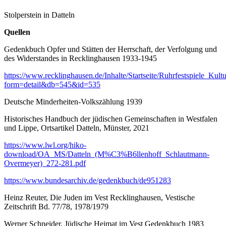
Stolperstein in Datteln
Quellen
Gedenkbuch Opfer und Stätten der Herrschaft, der Verfolgung und
des Widerstandes in Recklinghausen 1933-1945
https://www.recklinghausen.de/Inhalte/Startseite/Ruhrfestspiele_Ku
form=detail&db=545&id=535
Deutsche Minderheiten-Volkszählung 1939
Historisches Handbuch der jüdischen Gemeinschaften in Westfalen
und Lippe, Ortsartikel Datteln, Münster, 2021
https://www.lwl.org/hiko-
download/OA_MS/Datteln_(M%C3%B6llenhoff_Schlautmann-
Overmeyer)_272-281.pdf
https://www.bundesarchiv.de/gedenkbuch/de951283
Heinz Reuter, Die Juden im Vest Recklinghausen, Vestische
Zeitschrift Bd. 77/78, 1978/1979
Werner Schneider, Jüdische Heimat im Vest Gedenkbuch 1983