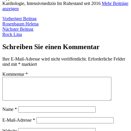
Kardiologie, Intensivmedizin Im Ruhestand seit 2016
Mehr Beiträge
anzeigen
Beitragsnavigation
Vorheriger
Vorheriger Beitrag
Beitrag:
Rosenbaum Helena
Nächster
Nächster Beitrag
Beitrag:
Bock Lina
Schreiben Sie einen Kommentar
Ihre E-Mail-Adresse wird nicht veröffentlicht.
Erforderliche Felder
sind mit
*
markiert
Kommentar
*
Name
*
E-Mail-Adresse
*
Website