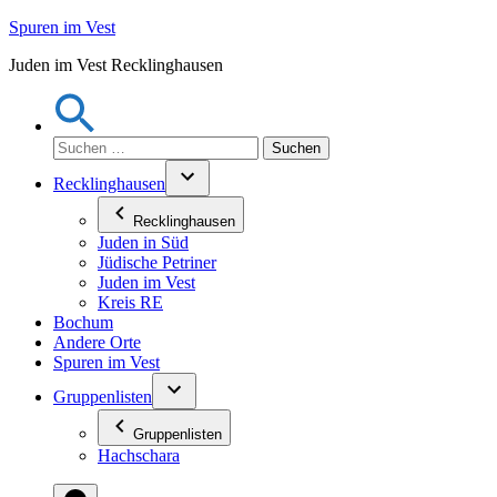
Zum
Spuren im Vest
Inhalt
Juden im Vest Recklinghausen
springen
Suchen
nach:
Recklinghausen
Recklinghausen
Juden in Süd
Jüdische Petriner
Juden im Vest
Kreis RE
Bochum
Andere Orte
Spuren im Vest
Gruppenlisten
Gruppenlisten
Hachschara