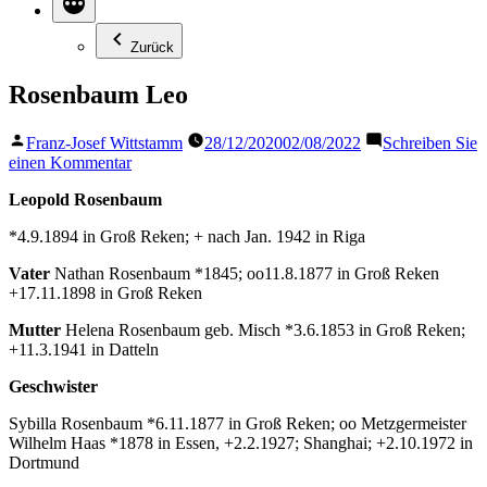
Zurück
Rosenbaum Leo
Veröffentlicht
Franz-Josef Wittstamm
28/12/2020
02/08/2022
Schreiben Sie
von
zu
einen Kommentar
Rosenbaum
Leopold Rosenbaum
Leo
*4.9.1894 in Groß Reken; + nach Jan. 1942 in Riga
Vater
Nathan Rosenbaum *1845; oo11.8.1877 in Groß Reken
+17.11.1898 in Groß Reken
Mutter
Helena Rosenbaum geb. Misch *3.6.1853 in Groß Reken;
+11.3.1941 in Datteln
Geschwister
Sybilla Rosenbaum *6.11.1877 in Groß Reken; oo Metzgermeister
Wilhelm Haas *1878 in Essen, +2.2.1927; Shanghai; +2.10.1972 in
Dortmund