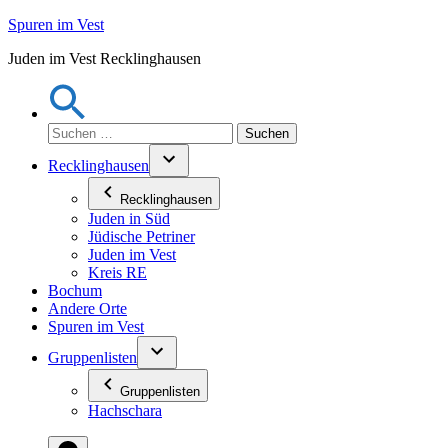
Zum
Spuren im Vest
Inhalt
Juden im Vest Recklinghausen
springen
Suchen
nach:
Recklinghausen
Recklinghausen
Juden in Süd
Jüdische Petriner
Juden im Vest
Kreis RE
Bochum
Andere Orte
Spuren im Vest
Gruppenlisten
Gruppenlisten
Hachschara