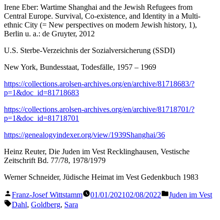
Irene Eber: Wartime Shanghai and the Jewish Refugees from
Central Europe. Survival, Co-existence, and Identity in a Multi-
ethnic City (= New perspectives on modern Jewish history, 1),
Berlin u. a.: de Gruyter, 2012
U.S. Sterbe-Verzeichnis der Sozialversicherung (SSDI)
New York, Bundesstaat, Todesfälle, 1957 – 1969
https://collections.arolsen-archives.org/en/archive/81718683/?
p=1&doc_id=81718683
https://collections.arolsen-archives.org/en/archive/81718701/?
p=1&doc_id=81718701
https://genealogyindexer.org/view/1939Shanghai/36
Heinz Reuter, Die Juden im Vest Recklinghausen, Vestische
Zeitschrift Bd. 77/78, 1978/1979
Werner Schneider, Jüdische Heimat im Vest Gedenkbuch 1983
Veröffentlicht
Veröffentlicht
Franz-Josef Wittstamm
01/01/2021
02/08/2022
Juden im Vest
von
in
Schlagwörter:
Dahl
,
Goldberg
,
Sara