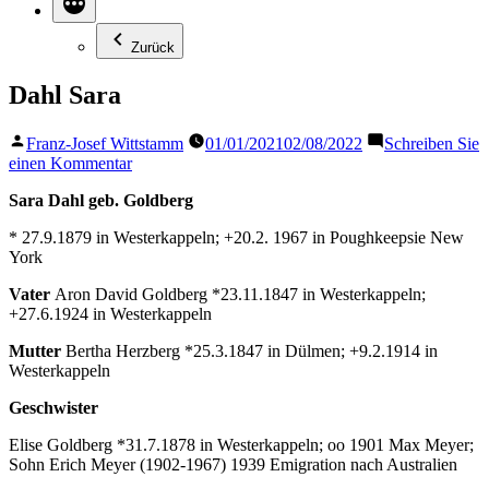
Zurück
Dahl Sara
Veröffentlicht
Franz-Josef Wittstamm
01/01/2021
02/08/2022
Schreiben Sie
von
zu
einen Kommentar
Dahl
Sara Dahl geb. Goldberg
Sara
* 27.9.1879 in Westerkappeln; +20.2. 1967 in Poughkeepsie New
York
Vater
Aron David Goldberg *23.11.1847 in Westerkappeln;
+27.6.1924 in Westerkappeln
Mutter
Bertha Herzberg *25.3.1847 in Dülmen; +9.2.1914 in
Westerkappeln
Geschwister
Elise Goldberg *31.7.1878 in Westerkappeln; oo 1901 Max Meyer;
Sohn Erich Meyer (1902-1967) 1939 Emigration nach Australien