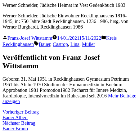
Werner Schneider, Jüdische Heimat im Vest Gedenkbuch 1983
Werner Schneider, Jüdische Einwohner Recklinghausens 1816-
1945, in: 750 Jahre Stadt Recklinghausen. 1236-1986, hrsg. von
Werner Burghardt, Recklinghausen 1986
Veröffentlicht
Veröffentlicht
Franz-Josef Wittstamm
14/01/2021
15/11/2022
Kreis
von
in
Schlagwörter:
Recklinghausen
Bauer
,
Castrop
,
Lina
,
Müller
Veröffentlicht von Franz-Josef
Wittstamm
Geboren 31. Mai 1951 in Recklinghausen Gymnasium Petrinum
1961 bis Abitur1970 Studium der Humanmedizin in Bochum
Approbation 1981 Promotion1982 Facharzt für Innere Medizin,
Kardiologie, Intensivmedizin Im Ruhestand seit 2016
Mehr Beiträge
anzeigen
Beitragsnavigation
Vorheriger
Vorheriger Beitrag
Beitrag:
Bauer Albert
Nächster
Nächster Beitrag
Beitrag:
Bauer Bruno