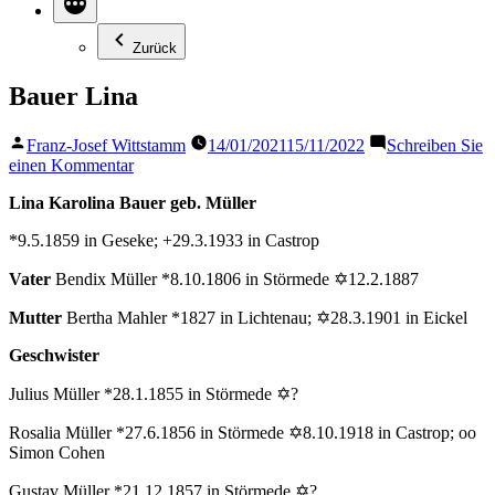
Zurück
Bauer Lina
Veröffentlicht
Franz-Josef Wittstamm
14/01/2021
15/11/2022
Schreiben Sie
von
zu
einen Kommentar
Bauer
Lina Karolina Bauer geb. Müller
Lina
*9.5.1859 in Geseke; +29.3.1933 in Castrop
Vater
Bendix Müller *8.10.1806 in Störmede ✡12.2.1887
Mutter
Bertha Mahler *1827 in Lichtenau; ✡28.3.1901 in Eickel
Geschwister
Julius Müller *28.1.1855 in Störmede ✡?
Rosalia Müller *27.6.1856 in Störmede ✡8.10.1918 in Castrop; oo
Simon Cohen
Gustav Müller *21.12.1857 in Störmede ✡?