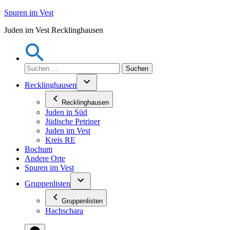
Zum
Spuren im Vest
Inhalt
Juden im Vest Recklinghausen
springen
Suchen
nach:
Recklinghausen
Recklinghausen
Juden in Süd
Jüdische Petriner
Juden im Vest
Kreis RE
Bochum
Andere Orte
Spuren im Vest
Gruppenlisten
Gruppenlisten
Hachschara