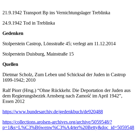
21.9.1942 Transport Bp ins Vernichtungslager Treblinka
24.9.1942 Tod in Treblinka
Gedenken
Stolperstein Castrop, Lönsstraße 45; verlegt am 11.12.2014
Stolperstein Duisburg, Mainstraße 15
Quellen
Dietmar Scholz, Zum Leben und Schicksal der Juden in Castrop
1699-1942; 2010
Ralf Piorr (Hrsg.) “Ohne Rückkehr. Die Deportation der Juden aus
dem Regierungsbezirk Arnsberg nach Zamość im April 1942”,
Essen 2012
https://www.bundesarchiv.de/gedenkbuch/de920488
https://collections.arolsen-archives.org/archive/5059548/?
p=1&s=L%C3%B6wenw%C3%A4rter%20Betty&doc_id=5059548