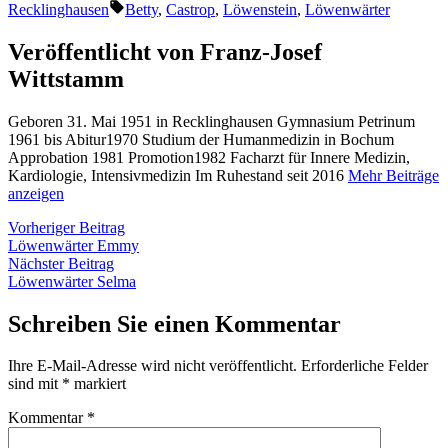
von
in
Schlagwörter:
Recklinghausen
Betty
,
Castrop
,
Löwenstein
,
Löwenwärter
Veröffentlicht von Franz-Josef
Wittstamm
Geboren 31. Mai 1951 in Recklinghausen Gymnasium Petrinum
1961 bis Abitur1970 Studium der Humanmedizin in Bochum
Approbation 1981 Promotion1982 Facharzt für Innere Medizin,
Kardiologie, Intensivmedizin Im Ruhestand seit 2016
Mehr Beiträge
anzeigen
Beitragsnavigation
Vorheriger
Vorheriger Beitrag
Beitrag:
Löwenwärter Emmy
Nächster
Nächster Beitrag
Beitrag:
Löwenwärter Selma
Schreiben Sie einen Kommentar
Ihre E-Mail-Adresse wird nicht veröffentlicht.
Erforderliche Felder
sind mit
*
markiert
Kommentar
*