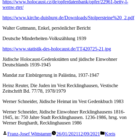
https://www.holocaust.cz/de/opferdatenbank/opfer/22961-betty-l-
wenw-rter/
https://www.kirche-duisburg.de/Downloads/Stolpersteine%20_2.pdf
Walter Guttmann, Enkel, persönlicher Bericht
Deutsche Minderheiten-Volkszählung 1939
https://www.statistik-des-holocaust.de/TT420725-21.jpg
Jüdische Holocaust-Gedenkstätten und jüdische Einwohner
Deutschlands 1939-1945
Mandat zur Einbürgerung in Palästina, 1937-1947
Heinz Reuter, Die Juden im Vest Recklinghausen, Vestische
Zeitschrift Bd. 77/78, 1978/1979
Werner Schneider, Jüdische Heimat im Vest Gedenkbuch 1983
Werner Schneider, Jüdische Einwohner Recklinghausens 1816-
1945, in: 750 Jahre Stadt Recklinghausen. 1236-1986, hrsg. von
Werner Burghardt, Recklinghausen 1986
Veröffentlicht
Veröffentlicht
Franz-Josef Wittstamm
26/01/2021
12/09/2021
Kreis