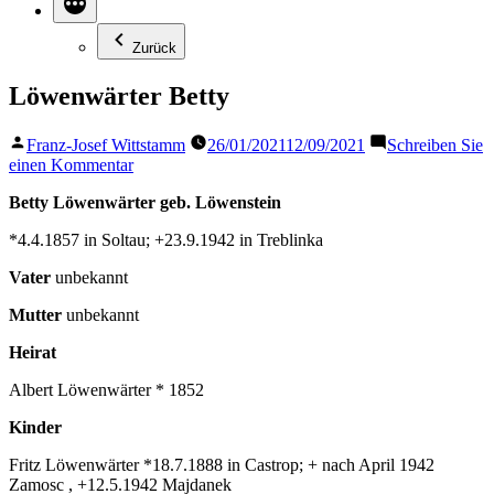
Zurück
Löwenwärter Betty
Veröffentlicht
Franz-Josef Wittstamm
26/01/2021
12/09/2021
Schreiben Sie
von
zu
einen Kommentar
Löwenwärter
Betty Löwenwärter geb. Löwenstein
Betty
*4.4.1857 in Soltau; +23.9.1942 in Treblinka
Vater
unbekannt
Mutter
unbekannt
Heirat
Albert Löwenwärter * 1852
Kinder
Fritz Löwenwärter *18.7.1888 in Castrop; + nach April 1942
Zamosc , +12.5.1942 Majdanek