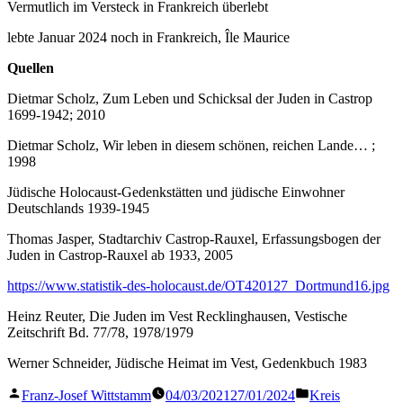
Vermutlich im Versteck in Frankreich überlebt
lebte Januar 2024 noch in Frankreich, Île Maurice
Quellen
Dietmar Scholz, Zum Leben und Schicksal der Juden in Castrop
1699-1942; 2010
Dietmar Scholz, Wir leben in diesem schönen, reichen Lande… ;
1998
Jüdische Holocaust-Gedenkstätten und jüdische Einwohner
Deutschlands 1939-1945
Thomas Jasper, Stadtarchiv Castrop-Rauxel, Erfassungsbogen der
Juden in Castrop-Rauxel ab 1933, 2005
https://www.statistik-des-holocaust.de/OT420127_Dortmund16.jpg
Heinz Reuter, Die Juden im Vest Recklinghausen, Vestische
Zeitschrift Bd. 77/78, 1978/1979
Werner Schneider, Jüdische Heimat im Vest, Gedenkbuch 1983
Veröffentlicht
Veröffentlicht
Franz-Josef Wittstamm
04/03/2021
27/01/2024
Kreis