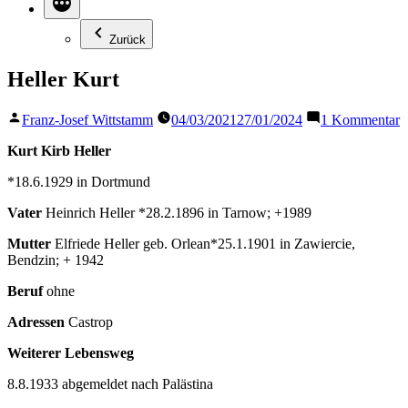
Zurück
Heller Kurt
Veröffentlicht
z
Franz-Josef Wittstamm
04/03/2021
27/01/2024
1 Kommentar
von
H
K
Kurt Kirb Heller
*18.6.1929 in Dortmund
Vater
Heinrich Heller *28.2.1896 in Tarnow; +1989
Mutter
Elfriede Heller geb. Orlean*25.1.1901 in Zawiercie,
Bendzin; + 1942
Beruf
ohne
Adressen
Castrop
Weiterer Lebensweg
8.8.1933 abgemeldet nach Palästina