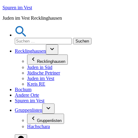
Zum
Spuren im Vest
Inhalt
Juden im Vest Recklinghausen
springen
Suchen
nach:
Recklinghausen
Recklinghausen
Juden in Süd
Jüdische Petriner
Juden im Vest
Kreis RE
Bochum
Andere Orte
Spuren im Vest
Gruppenlisten
Gruppenlisten
Hachschara