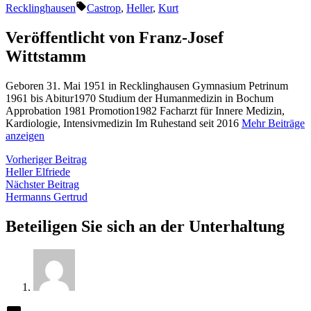
von
in
Schlagwörter:
Recklinghausen
Castrop
,
Heller
,
Kurt
Veröffentlicht von Franz-Josef
Wittstamm
Geboren 31. Mai 1951 in Recklinghausen Gymnasium Petrinum
1961 bis Abitur1970 Studium der Humanmedizin in Bochum
Approbation 1981 Promotion1982 Facharzt für Innere Medizin,
Kardiologie, Intensivmedizin Im Ruhestand seit 2016
Mehr Beiträge
anzeigen
Beitragsnavigation
Vorheriger
Vorheriger Beitrag
Beitrag:
Heller Elfriede
Nächster
Nächster Beitrag
Beitrag:
Hermanns Gertrud
Beteiligen Sie sich an der Unterhaltung