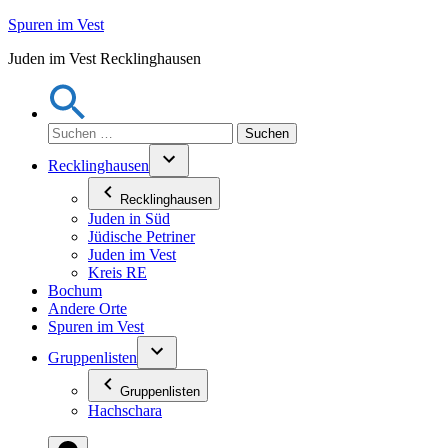
Zum
Spuren im Vest
Inhalt
Juden im Vest Recklinghausen
springen
Suchen
nach:
Recklinghausen
Recklinghausen
Juden in Süd
Jüdische Petriner
Juden im Vest
Kreis RE
Bochum
Andere Orte
Spuren im Vest
Gruppenlisten
Gruppenlisten
Hachschara