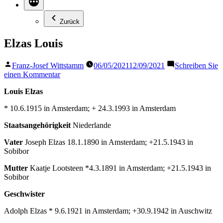
Zurück
Elzas Louis
Veröffentlicht
Franz-Josef Wittstamm
06/05/2021
12/09/2021
Schreiben Sie
von
zu
einen Kommentar
Elzas
Louis Elzas
Louis
* 10.6.1915 in Amsterdam; + 24.3.1993 in Amsterdam
Staatsangehörigkeit
Niederlande
Vater
Joseph Elzas 18.1.1890 in Amsterdam; +21.5.1943 in
Sobibor
Mutter
Kaatje Lootsteen *4.3.1891 in Amsterdam; +21.5.1943 in
Sobibor
Geschwister
Adolph Elzas * 9.6.1921 in Amsterdam; +30.9.1942 in Auschwitz