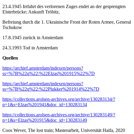
23.4.1945 Irrfahrt des verlorenen Zuges endet an der gesprengten
Elsterbrücke; Ankunft Tröbitz,
Befreiung durch die 1. Ukrainische Front der Roten Armee, General
Tschukow
17.8.1945 zurück in Amsterdam
24.3.1993 Tod in Amsterdam
Quellen
https://archief.amsterdam/indexen/persons?
ss=%7B%22q%22:%22Elzas%201915%22%7D
https://archief.amsterdam/indexen/persons?
ss=%7B%22q%22:%22Plukker%201914%22%7D
https://collections.arolsen-archives.org/archive/130283134/?
p=1&s=Elzas%201941&doc_id=130283134
https://collections.arolsen-archives.org/archive/130283149/?
p=1&s=Elzas%201915&doc_id=130283149
Coos Wever, The lost train; Masterarbeit, Universität Haifa, 2020