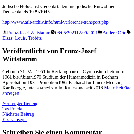
Jüdische Holocaust-Gedenkstätten und jüdische Einwohner
Deutschlands 1939-1945
http://www.arlt-archiv.info/html/verlorener-transport.php
Veröffentlicht
Veröffentlicht
S
Franz-Josef Wittstamm
06/05/2021
12/09/2021
Andere Orte
von
in
Elzas
,
Louis
,
Tröbitz
Veröffentlicht von Franz-Josef
Wittstamm
Geboren 31. Mai 1951 in Recklinghausen Gymnasium Petrinum
1961 bis Abitur1970 Studium der Humanmedizin in Bochum
Approbation 1981 Promotion1982 Facharzt für Innere Medizin,
Kardiologie, Intensivmedizin Im Ruhestand seit 2016
Mehr Beiträge
anzeigen
Beitragsnavigation
Vorheriger
Vorheriger Beitrag
Beitrag:
Tas Frieda
Nächster
Nächster Beitrag
Beitrag:
Elzas Joseph
Schreiben Sie einen Kommentar