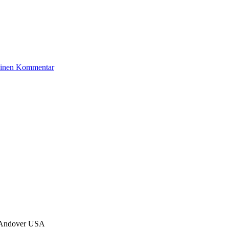
zu
 einen Kommentar
Rute
Anna
n Andover USA