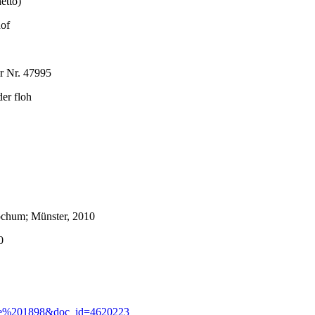
etto)
hof
er Nr. 47995
der floh
ochum; Münster, 2010
0
=Rute%201898&doc_id=4620223