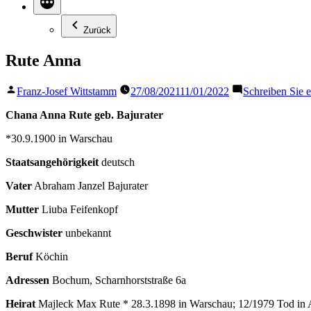
Zurück
Rute Anna
Veröffentlicht
Franz-Josef Wittstamm
27/08/2021
11/01/2022
Schreiben Sie
von
Chana Anna Rute geb. Bajurater
*30.9.1900 in Warschau
Staatsangehörigkeit
deutsch
Vater
Abraham Janzel Bajurater
Mutter
Liuba Feifenkopf
Geschwister
unbekannt
Beruf
Köchin
Adressen
Bochum, Scharnhorststraße 6a
Heirat
Majleck Max Rute * 28.3.1898 in Warschau; 12/1979 Tod i