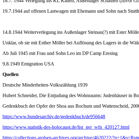
18.7. 1944 Verlegung ins KL Kauen, Außenlager Schaulen (zuvor Gh
19.7.1944 auf offenen Lastwagen mit Ehemann und Sohn nach Stutt
14.8.1944 Weiterverlegung ins Außenlager Steinau(?) mit Ester Möll
Unklar, ob sie mit Esther Möller bei Auflösung des Lagers in die Wäl
Ab Juli 1945 mit Frau und Sohn Leo im DP Camp Eresing
9.8.1949 Emigration USA
Quellen
Deutsche Minderheiten-Volkszählung 1939
Hubert Schneider, Die Entjudung des Wohnraums: Judenhäuser in B
Gedenkbuch der Opfer der Shoa aus Bochum und Wattenscheid, 200
https://www.bundesarchiv.de/gedenkbuch/de956648
https://www.statistik-des-holocaust.de/list_ger_wfn_420127.html
https://collections.arolsen-archives.org/archive/4620222/?p=1&s