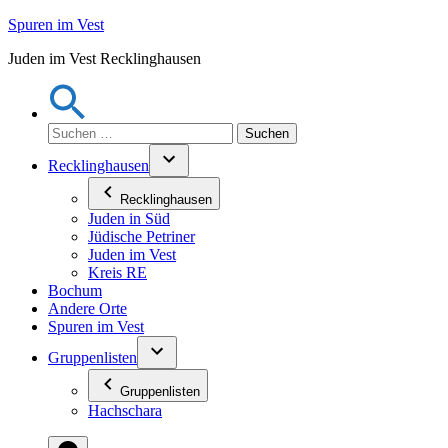
Zum
Spuren im Vest
Inhalt
Juden im Vest Recklinghausen
springen
Suchen
nach:
Recklinghausen
Recklinghausen
Juden in Süd
Jüdische Petriner
Juden im Vest
Kreis RE
Bochum
Andere Orte
Spuren im Vest
Gruppenlisten
Gruppenlisten
Hachschara