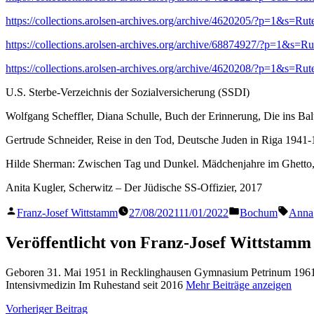
https://collections.arolsen-archives.org/archive/4620205/?p=1&s
https://collections.arolsen-archives.org/archive/68874927/?p=1&
https://collections.arolsen-archives.org/archive/4620208/?p=1&s
U.S. Sterbe-Verzeichnis der Sozialversicherung (SSDI)
Wolfgang Scheffler, Diana Schulle, Buch der Erinnerung, Die ins Bal
Gertrude Schneider, Reise in den Tod, Deutsche Juden in Riga 1941
Hilde Sherman: Zwischen Tag und Dunkel. Mädchenjahre im Ghetto,
Anita Kugler, Scherwitz – Der Jüdische SS-Offizier, 2017
Veröffentlicht
Veröffentlicht
Schla
Franz-Josef Wittstamm
27/08/2021
11/01/2022
Bochum
Anna
von
in
Veröffentlicht von Franz-Josef Wittstamm
Geboren 31. Mai 1951 in Recklinghausen Gymnasium Petrinum 1961 
Intensivmedizin Im Ruhestand seit 2016
Mehr Beiträge anzeigen
Beitragsnavigation
Vorheriger
Vorheriger Beitrag