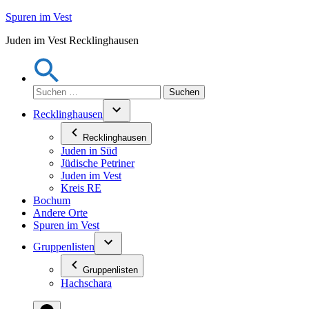
Zum
Spuren im Vest
Inhalt
Juden im Vest Recklinghausen
springen
Suchen
nach:
Recklinghausen
Recklinghausen
Juden in Süd
Jüdische Petriner
Juden im Vest
Kreis RE
Bochum
Andere Orte
Spuren im Vest
Gruppenlisten
Gruppenlisten
Hachschara