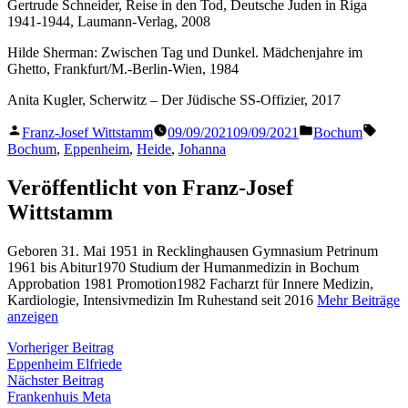
Gertrude Schneider, Reise in den Tod, Deutsche Juden in Riga
1941-1944, Laumann-Verlag, 2008
Hilde Sherman: Zwischen Tag und Dunkel. Mädchenjahre im
Ghetto, Frankfurt/M.-Berlin-Wien, 1984
Anita Kugler, Scherwitz – Der Jüdische SS-Offizier, 2017
Veröffentlicht
Veröffentlicht
Schla
Franz-Josef Wittstamm
09/09/2021
09/09/2021
Bochum
von
in
Bochum
,
Eppenheim
,
Heide
,
Johanna
Veröffentlicht von Franz-Josef
Wittstamm
Geboren 31. Mai 1951 in Recklinghausen Gymnasium Petrinum
1961 bis Abitur1970 Studium der Humanmedizin in Bochum
Approbation 1981 Promotion1982 Facharzt für Innere Medizin,
Kardiologie, Intensivmedizin Im Ruhestand seit 2016
Mehr Beiträge
anzeigen
Beitragsnavigation
Vorheriger
Vorheriger Beitrag
Beitrag:
Eppenheim Elfriede
Nächster
Nächster Beitrag
Beitrag:
Frankenhuis Meta