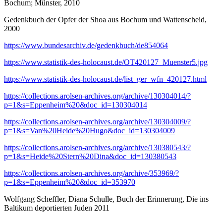
Bochum; Münster, 2010
Gedenkbuch der Opfer der Shoa aus Bochum und Wattenscheid,
2000
https://www.bundesarchiv.de/gedenkbuch/de854064
https://www.statistik-des-holocaust.de/OT420127_Muenster5.jpg
https://www.statistik-des-holocaust.de/list_ger_wfn_420127.html
https://collections.arolsen-archives.org/archive/130304014/?
p=1&s=Eppenheim%20&doc_id=130304014
https://collections.arolsen-archives.org/archive/130304009/?
p=1&s=Van%20Heide%20Hugo&doc_id=130304009
https://collections.arolsen-archives.org/archive/130380543/?
p=1&s=Heide%20Stern%20Dina&doc_id=130380543
https://collections.arolsen-archives.org/archive/353969/?
p=1&s=Eppenheim%20&doc_id=353970
Wolfgang Scheffler, Diana Schulle, Buch der Erinnerung, Die ins
Baltikum deportierten Juden 2011