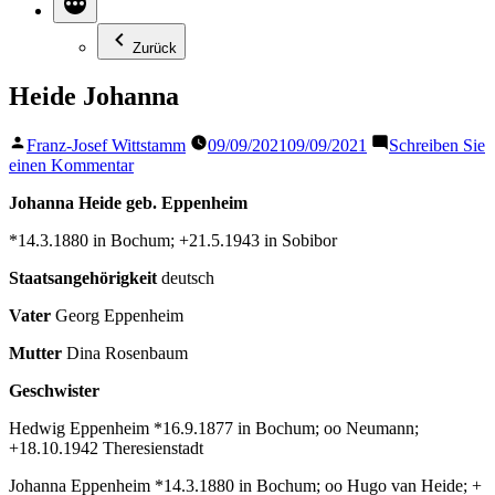
Zurück
Heide Johanna
Veröffentlicht
Franz-Josef Wittstamm
09/09/2021
09/09/2021
Schreiben Sie
von
zu
einen Kommentar
Heide
Johanna Heide geb. Eppenheim
Johanna
*14.3.1880 in Bochum; +21.5.1943 in Sobibor
Staatsangehörigkeit
deutsch
Vater
Georg Eppenheim
Mutter
Dina Rosenbaum
Geschwister
Hedwig Eppenheim *16.9.1877 in Bochum; oo Neumann;
+18.10.1942 Theresienstadt
Johanna Eppenheim *14.3.1880 in Bochum; oo Hugo van Heide; +