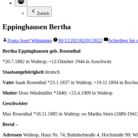
Zurück
Eppinghausen Bertha
Veröffentlicht
Franz-Josef Wittstamm
30/12/2021
02/01/2022
Schreiben Sie
von
Bertha Eppinghausen geb. Rosenthal
*20.7.1882 in Waltrop; +12.Oktober 1944 in Auschwitz
Staatsangehörigkeit
deutsch
Vater
Isaak Rosenthal *23.1.1837 in Waltrop; +19.11.1894 in Boch
Mutter
Dora Windmüller *1840; +23.4.1909 in Waltrop
Geschwister
Max Rosenthal *18.11.1885 in Waltrop; oo Martha Stern (1889-1941)
Beruf –
Adressen
Waltrop, Haus Nr. 74; Bahnhofstraße 4, Hochstraße 99; Wi