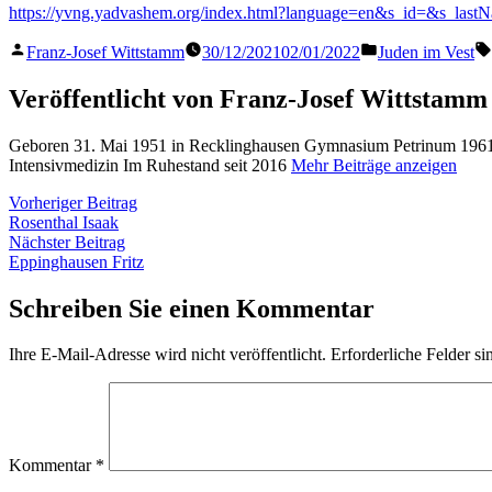
https://yvng.yadvashem.org/index.html?language=en&s_id=&s_las
Veröffentlicht
Veröffentlicht
Franz-Josef Wittstamm
30/12/2021
02/01/2022
Juden im Vest
von
in
Veröffentlicht von Franz-Josef Wittstamm
Geboren 31. Mai 1951 in Recklinghausen Gymnasium Petrinum 1961 
Intensivmedizin Im Ruhestand seit 2016
Mehr Beiträge anzeigen
Beitragsnavigation
Vorheriger
Vorheriger Beitrag
Beitrag:
Rosenthal Isaak
Nächster
Nächster Beitrag
Beitrag:
Eppinghausen Fritz
Schreiben Sie einen Kommentar
Ihre E-Mail-Adresse wird nicht veröffentlicht.
Erforderliche Felder si
Kommentar
*