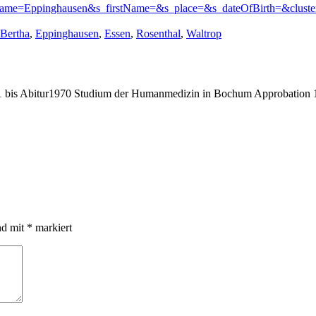
tName=Eppinghausen&s_firstName=&s_place=&s_dateOfBirth=&cluste
Schlagwörter:
Bertha
,
Eppinghausen
,
Essen
,
Rosenthal
,
Waltrop
bis Abitur1970 Studium der Humanmedizin in Bochum Approbation 19
nd mit
*
markiert