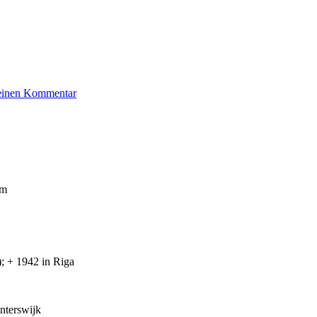
zu
 einen Kommentar
Eppinghausen
Bertha
um
; + 1942 in Riga
nterswijk