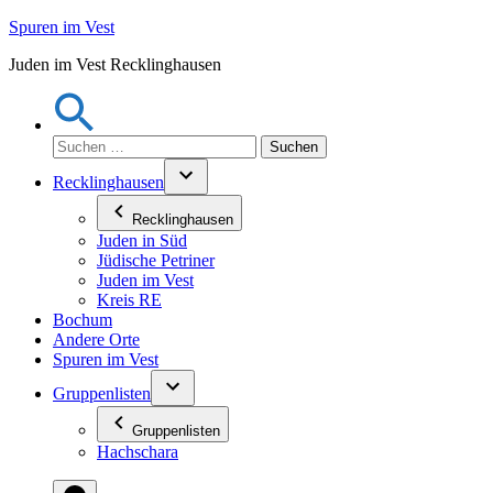
Zum
Spuren im Vest
Inhalt
Juden im Vest Recklinghausen
springen
Suchen
nach:
Recklinghausen
Recklinghausen
Juden in Süd
Jüdische Petriner
Juden im Vest
Kreis RE
Bochum
Andere Orte
Spuren im Vest
Gruppenlisten
Gruppenlisten
Hachschara