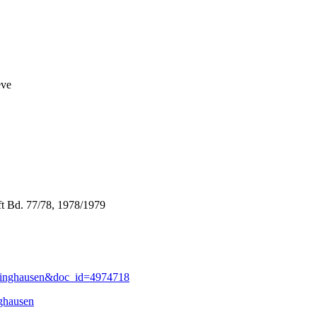
eve
ft Bd. 77/78, 1978/1979
Eppinghausen&doc_id=4974718
ghausen