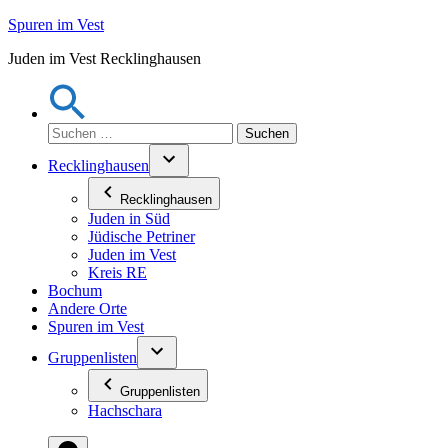
Zum
Spuren im Vest
Inhalt
Juden im Vest Recklinghausen
springen
Suchen
nach:
Recklinghausen
Recklinghausen
Juden in Süd
Jüdische Petriner
Juden im Vest
Kreis RE
Bochum
Andere Orte
Spuren im Vest
Gruppenlisten
Gruppenlisten
Hachschara