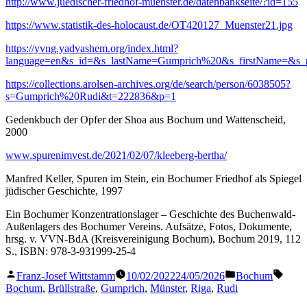
http://www.juedischer-friedhof-muenster.de/datenbankseite/?id=155
https://www.statistik-des-holocaust.de/OT420127_Muenster21.jpg
https://yvng.yadvashem.org/index.html?
language=en&s_id=&s_lastName=Gumprich%20&s_firstName=&s_pl
https://collections.arolsen-archives.org/de/search/person/6038505?
s=Gumprich%20Rudi&t=222836&p=1
Gedenkbuch der Opfer der Shoa aus Bochum und Wattenscheid,
2000
www.spurenimvest.de/2021/02/07/kleeberg-bertha/
Manfred Keller, Spuren im Stein, ein Bochumer Friedhof als Spiegel
jüdischer Geschichte, 1997
Ein Bochumer Konzentrationslager – Geschichte des Buchenwald-
Außenlagers des Bochumer Vereins. Aufsätze, Fotos, Dokumente,
hrsg. v. VVN-BdA (Kreisvereinigung Bochum), Bochum 2019, 112
S., ISBN: 978-3-931999-25-4
Veröffentlicht
Veröffentlicht
Schla
Franz-Josef Wittstamm
10/02/2022
24/05/2026
Bochum
von
in
Bochum
,
Brüllstraße
,
Gumprich
,
Münster
,
Riga
,
Rudi