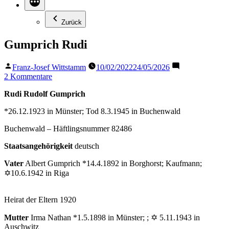
Zurück
Gumprich Rudi
Veröffentlicht
Franz-Josef Wittstamm
10/02/2022
24/05/2026
von
zu
2 Kommentare
Gumprich
Rudi Rudolf Gumprich
Rudi
*26.12.1923 in Münster; Tod 8.3.1945 in Buchenwald
Buchenwald – Häftlingsnummer 82486
Staatsangehörigkeit
deutsch
Vater
Albert Gumprich *14.4.1892 in Borghorst; Kaufmann;
✡10.6.1942 in Riga
Heirat der Eltern 1920
Mutter
Irma Nathan *1.5.1898 in Münster; ; ✡ 5.11.1943 in
Auschwitz