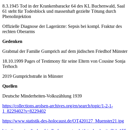
8.3.1945 Tod in der Krankenbaracke 64 des KL Buchenwald, Saal
61 steht für Todesblock und massenhaft gezielte Tötung durch
Phenolinjektion
Offizielle Diagnose der Lagerärzte: Sepsis bei kompl. Fraktur des
rechten Oberarms
Gedenken
Grabmal der Familie Gumprich auf dem jüdischen Friedhof Münster
18.10.1999 Pages of Testimony für seine Eltern von Cousine Sonja
Terhoch
2019 Gumprichstraße in Münster
Quellen
Deutsche Minderheiten-Volkszählung 1939
https://collections.arolsen-archives.org/en/search/topic/1-2-1-
1_8229402?s=8229402
https://www.statistik-des-holocaust.de/OT420127_Muenster21.jpg