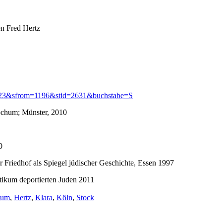
n Fred Hertz
=2523&sfrom=1196&stid=2631&buchstabe=S
ochum; Münster, 2010
0
 Friedhof als Spiegel jüdischer Geschichte, Essen 1997
tikum deportierten Juden 2011
gwörter:
hum
,
Hertz
,
Klara
,
Köln
,
Stock