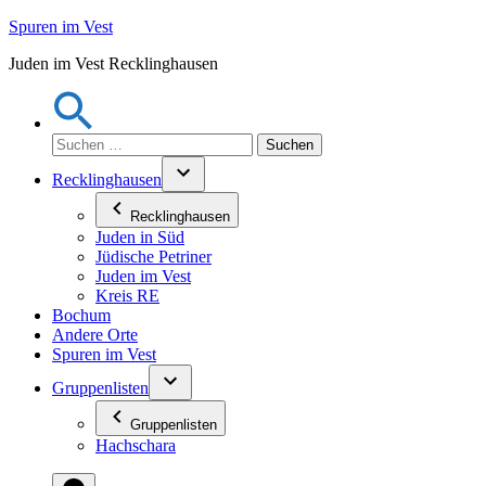
Zum
Spuren im Vest
Inhalt
Juden im Vest Recklinghausen
springen
Suchen
nach:
Recklinghausen
Recklinghausen
Juden in Süd
Jüdische Petriner
Juden im Vest
Kreis RE
Bochum
Andere Orte
Spuren im Vest
Gruppenlisten
Gruppenlisten
Hachschara