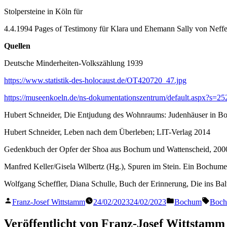
Stolpersteine in Köln für
4.4.1994 Pages of Testimony für Klara und Ehemann Sally von Neffe
Quellen
Deutsche Minderheiten-Volkszählung 1939
https://www.statistik-des-holocaust.de/OT420720_47.jpg
https://museenkoeln.de/ns-dokumentationszentrum/default.aspx?s
Hubert Schneider, Die Entjudung des Wohnraums: Judenhäuser in B
Hubert Schneider, Leben nach dem Überleben; LIT-Verlag 2014
Gedenkbuch der Opfer der Shoa aus Bochum und Wattenscheid, 200
Manfred Keller/Gisela Wilbertz (Hg.), Spuren im Stein. Ein Bochumer
Wolfgang Scheffler, Diana Schulle, Buch der Erinnerung, Die ins Bal
Veröffentlicht
Veröffentlicht
Schla
Franz-Josef Wittstamm
24/02/2023
24/02/2023
Bochum
Boc
von
in
Veröffentlicht von Franz-Josef Wittstamm