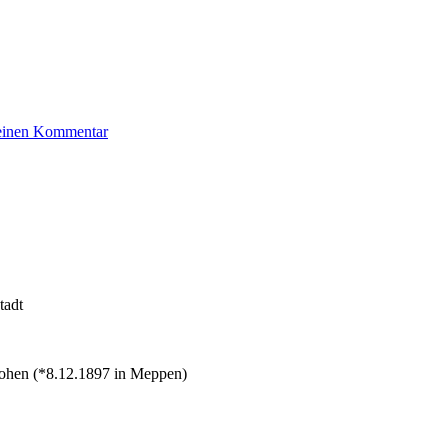
zu
 einen Kommentar
Stock
Klara
tadt
Cohen (*8.12.1897 in Meppen)