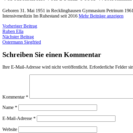
Geboren 31. Mai 1951 in Recklinghausen Gymnasium Petrinum 1961 
Intensivmedizin Im Ruhestand seit 2016
Mehr Beiträge anzeigen
Beitragsnavigation
Vorheriger
Vorheriger Beitrag
Beitrag:
Ruben Ella
Nächster
Nächster Beitrag
Beitrag:
Ostermann Siegfried
Schreiben Sie einen Kommentar
Ihre E-Mail-Adresse wird nicht veröffentlicht.
Erforderliche Felder si
Kommentar
*
Name
*
E-Mail-Adresse
*
Website