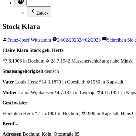
Zurück
Stock Klara
Veröffentlicht
Franz-Josef Wittstamm
24/02/2023
24/02/2023
Schreiben Sie
von
Claire Klara Stock geb. Hertz
*7.6.1906 in Bochum ✡ 24.7.1942 Massenerschießung nahe Minsk
Staatsangehörigkeit
deutsch
Vater
Louis Hertz *14.3.1870 in Coesfeld; ✡1950 in Kapstadt
Mutter
Laura Wijnhausen *4.7.1875 in Leipzig; ✡4.11.1951 in Kaps
Geschwister
Florentina Hertz *21.5.1901 in Bochum; ✡1990 in Kapstadt; Hans 
Beruf –
Adressen
Bochum; Köln, Ottostraße 85