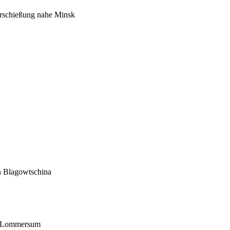
rschießung nahe Minsk
n Blagowtschina
us Lommersum