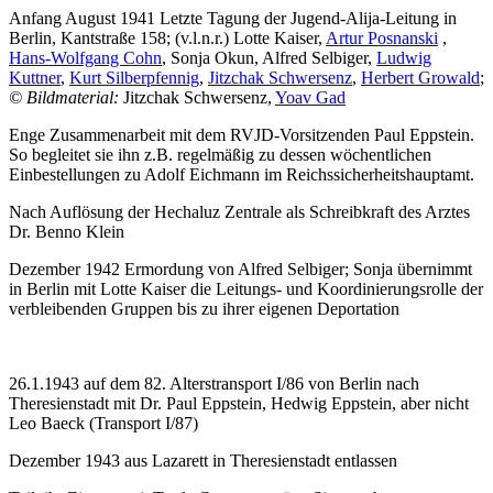
Anfang August 1941 Letzte Tagung der Jugend-Alija-Leitung in
Berlin, Kantstraße 158; (v.l.n.r.) Lotte Kaiser,
Artur Posnanski
,
Hans-Wolfgang Cohn
, Sonja Okun, Alfred Selbiger,
Ludwig
Kuttner
,
Kurt Silberpfennig
,
Jitzchak Schwersenz
,
Herbert Growald
;
© Bildmaterial:
Jitzchak Schwersenz,
Yoav Gad
Enge Zusammenarbeit mit dem RVJD-Vorsitzenden Paul Eppstein.
So begleitet sie ihn z.B. regelmäßig zu dessen wöchentlichen
Einbestellungen zu Adolf Eichmann im Reichssicherheitshauptamt.
Nach Auflösung der Hechaluz Zentrale als Schreibkraft des Arztes
Dr. Benno Klein
Dezember 1942 Ermordung von Alfred Selbiger; Sonja übernimmt
in Berlin mit Lotte Kaiser die Leitungs- und Koordinierungsrolle der
verbleibenden Gruppen bis zu ihrer eigenen Deportation
26.1.1943 auf dem 82. Alterstransport I/86 von Berlin nach
Theresienstadt mit Dr. Paul Eppstein, Hedwig Eppstein, aber nicht
Leo Baeck (Transport I/87)
Dezember 1943 aus Lazarett in Theresienstadt entlassen