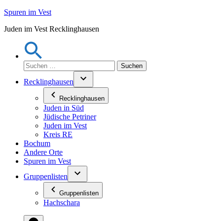
Zum
Spuren im Vest
Inhalt
Juden im Vest Recklinghausen
springen
Suchen
nach:
Recklinghausen
Recklinghausen
Juden in Süd
Jüdische Petriner
Juden im Vest
Kreis RE
Bochum
Andere Orte
Spuren im Vest
Gruppenlisten
Gruppenlisten
Hachschara