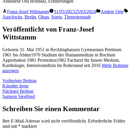
Anneliese Ora Borinski, Erinnerungen
Veröffentlicht
Veröffentlicht
S
Franz-Josef Wittstamm
31/05/2023
25/03/2024
Andere Orte
von
in
Auschwitz
,
Berlin
,
Okun
,
Sonja
,
Theresienstadt
Veröffentlicht von Franz-Josef
Wittstamm
Geboren 31. Mai 1951 in Recklinghausen Gymnasium Petrinum
1961 bis Abitur1970 Studium der Humanmedizin in Bochum
Approbation 1981 Promotion1982 Facharzt für Innere Medizin,
Kardiologie, Intensivmedizin Im Ruhestand seit 2016
Mehr Beiträge
anzeigen
Beitragsnavigation
Vorheriger
Vorheriger Beitrag
Beitrag:
Künstler Irene
Nächster
Nächster Beitrag
Beitrag:
Samson Siegfried
Schreiben Sie einen Kommentar
Ihre E-Mail-Adresse wird nicht veröffentlicht.
Erforderliche Felder
sind mit
*
markiert