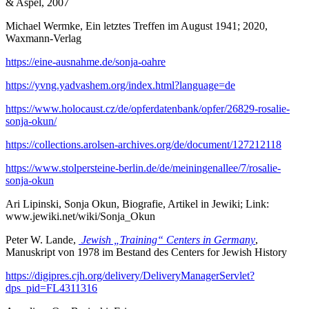
& Aspel, 2007
Michael Wermke, Ein letztes Treffen im August 1941; 2020,
Waxmann-Verlag
https://eine-ausnahme.de/sonja-oahre
https://yvng.yadvashem.org/index.html?language=de
https://www.holocaust.cz/de/opferdatenbank/opfer/26829-rosalie-
sonja-okun/
https://collections.arolsen-archives.org/de/document/127212118
https://www.stolpersteine-berlin.de/de/meiningenallee/7/rosalie-
sonja-okun
Ari Lipinski, Sonja Okun, Biografie, Artikel in Jewiki; Link:
www.jewiki.net/wiki/Sonja_Okun
Peter W. Lande,
Jewish „Training“ Centers in Germany
,
Manuskript von 1978 im Bestand des Centers for Jewish History
https://digipres.cjh.org/delivery/DeliveryManagerServlet?
dps_pid=FL4311316