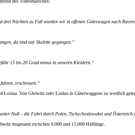
ährend des Todesmarsches:
und drei Nächten zu Fuß wurden wir in offenen Güterwagen nach Raven
ngen, da sind nur Skelette gegangen.“
efähr 15 bis 20 Grad minus in unseren Kleidern.“
fuhren, erschossen.“
nd Loslau. Von Gleiwitz oder Loslau in Güterwaggons zu westlich ge
nter Null – die Fahrt durch Polen, Tschechoslowakei und Österreich
hwitz insgesamt zwischen 9.000 und 15.000 Häftlinge.