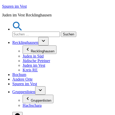
Zum
Spuren im Vest
Inhalt
Juden im Vest Recklinghausen
springen
Suchen
nach:
Recklinghausen
Recklinghausen
Juden in Süd
Jüdische Petriner
Juden im Vest
Kreis RE
Bochum
Andere Orte
Spuren im Vest
Gruppenlisten
Gruppenlisten
Hachschara