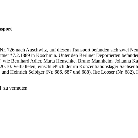
nsport
Nr. 726 nach Auschwitz¸ auf diesem Transport befanden sich zwei Neu
ttner *7.2.1889 in Koschmin. Unter den Berliner Deportierten befan
 RV, wie Bernhard Adler, Marta Henschke, Bruno Mannheim, Johanna Ka
0.10. Verhafteten, einschließlich der im Konzentrationslager Sachse
d Heinrich Selbiger (Nr. 686, 687 und 688), Ilse Looser (Nr. 682), 
d zu vermuten.