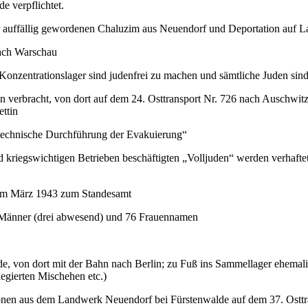
e verpflichtet.
or auffällig gewordenen Chaluzim aus Neuendorf und Deportation auf L
nach Warschau
Konzentrationslager sind judenfrei zu machen und sämtliche Juden sin
 verbracht, von dort auf dem 24. Osttransport Nr. 726 nach Auschwitz
ttin
 „technische Durchführung der Evakuierung“
d kriegswichtigen Betrieben beschäftigten „Volljuden“ werden verhafte
 im März 1943 zum Standesamt
6 Männer (drei abwesend) und 76 Frauennamen
 von dort mit der Bahn nach Berlin; zu Fuß ins Sammellager ehemali
legierten Mischehen etc.)
sonen aus dem Landwerk Neuendorf bei Fürstenwalde auf dem 37. Osttr