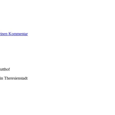
zu
 einen Kommentar
Ullmann
Rita
utthof
in Theresienstadt