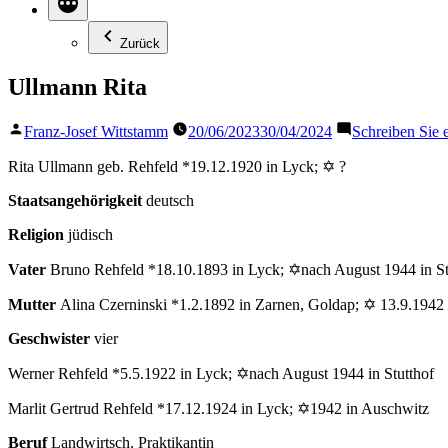
Zurück
Ullmann Rita
Veröffentlicht
Franz-Josef Wittstamm
20/06/2023
30/04/2024
Schreiben Sie
von
Rita Ullmann geb. Rehfeld *19.12.1920 in Lyck; ✡ ?
Staatsangehörigkeit
deutsch
Religion
jüdisch
Vater
Bruno Rehfeld *18.10.1893 in Lyck; ✡nach August 1944 in St
Mutter
Alina Czerninski *1.2.1892 in Zarnen, Goldap; ✡ 13.9.1942 
Geschwister
vier
Werner Rehfeld *5.5.1922 in Lyck; ✡nach August 1944 in Stutthof
Marlit Gertrud Rehfeld *17.12.1924 in Lyck; ✡1942 in Auschwitz
Beruf
Landwirtsch. Praktikantin