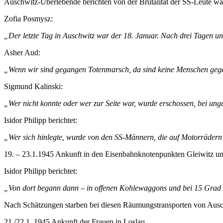
Auschwitz-Überlebende berichten von der Brutalität der SS-Leute w
Zofia Posmysz:
„Der letzte Tag in Auschwitz war der 18. Januar. Nach drei Tagen 
Asher Aud:
„Wenn wir sind gegangen Totenmarsch, da sind keine Menschen gega
Sigmund Kalinski:
„Wer nicht konnte oder wer zur Seite war, wurde erschossen, bei ung
Isidor Philipp berichtet:
„Wer sich hinlegte, wurde von den SS-Männern, die auf Motorrädern 
19. – 23.1.1945 Ankunft in den Eisenbahnknotenpunkten Gleiwitz u
Isidor Philipp berichtet:
„Von dort begann dann – in offenen Kohlewaggons und bei 15 Grad u
Nach Schätzungen starben bei diesen Räumungstransporten von Ausc
21./22.1. 1945 Ankunft der Frauen in Loslau