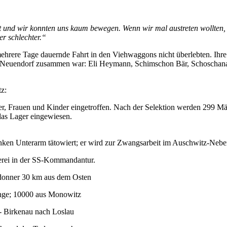
t und wir konnten uns kaum bewegen. Wenn wir mal austreten wollten,
r schlechter.“
mehrere Tage dauernde Fahrt in den Viehwaggons nicht überlebten. Ihr
 in Neuendorf zusammen war: Eli Heymann, Schimschon Bär, Schoschan
z:
r, Frauen und Kinder eingetroffen. Nach der Selektion werden 299 Mä
das Lager eingewiesen.
ken Unterarm tätowiert; er wird zur Zwangsarbeit im Auschwitz-Neb
herei in der SS-Kommandantur.
ndonner 30 km aus dem Osten
inge; 10000 aus Monowitz
- Birkenau nach Loslau