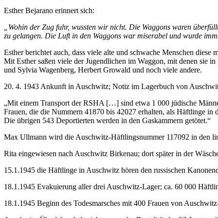
Esther Bejarano erinnert sich:
„Wohin der Zug fuhr, wussten wir nicht. Die Waggons waren überfüll
zu gelangen. Die Luft in den Waggons war miserabel und wurde imme
Esther berichtet auch, dass viele alte und schwache Menschen diese 
Mit Esther saßen viele der Jugendlichen im Waggon, mit denen sie
und Sylvia Wagenberg, Herbert Growald und noch viele andere.
20. 4. 1943 Ankunft in Auschwitz; Notiz im Lagerbuch von Auschwit
„Mit einem Transport der RSHA […] sind etwa 1 000 jüdische Männe
Frauen, die die Nummern 41870 bis 42027 erhalten, als Häftlinge in 
Die übrigen 543 Deportierten werden in den Gaskammern getötet.“
Max Ullmann wird die Auschwitz-Häftlingsnummer 117092 in den lin
Rita eingewiesen nach Auschwitz Birkenau; dort später in der Wäsc
15.1.1945 die Häftlinge in Auschwitz hören den russischen Kanone
18.1.1945 Evakuierung aller drei Auschwitz-Lager; ca. 60 000 Häftl
18.1.1945 Beginn des Todesmarsches mit 400 Frauen von Auschwitz