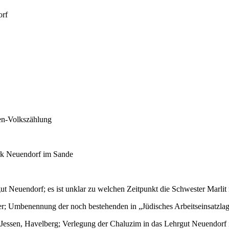
orf
en-Volkszählung
rk Neuendorf im Sande
ut Neuendorf; es ist unklar zu welchen Zeitpunkt die Schwester Marli
­be­nen­nung der noch bestehenden in „Jü­di­sches Ar­beits­ein­satz­la
essen, Havelberg; Verlegung der Chaluzim in das Lehrgut Neuendorf im