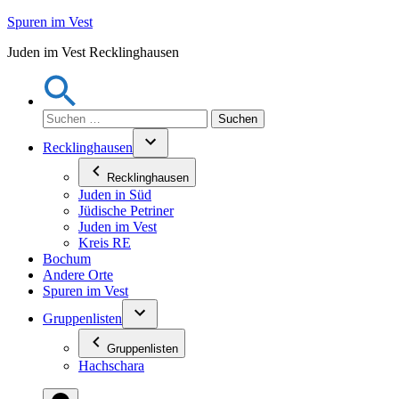
Zum
Spuren im Vest
Inhalt
Juden im Vest Recklinghausen
springen
Suchen
nach:
Recklinghausen
Recklinghausen
Juden in Süd
Jüdische Petriner
Juden im Vest
Kreis RE
Bochum
Andere Orte
Spuren im Vest
Gruppenlisten
Gruppenlisten
Hachschara