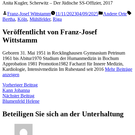
Anita Kugler, Scherwitz – Der Jüdische SS-Offizier, 2017
Veröffentlicht
Veröffentlicht
S
Franz-Josef Wittstamm
11/11/2023
04/09/2025
Andere Orte
von
in
Bertha
,
Köln
,
Mühlfelder
,
Riga
Veröffentlicht von Franz-Josef
Wittstamm
Geboren 31. Mai 1951 in Recklinghausen Gymnasium Petrinum
1961 bis Abitur1970 Studium der Humanmedizin in Bochum
Approbation 1981 Promotion1982 Facharzt für Innere Medizin,
Kardiologie, Intensivmedizin Im Ruhestand seit 2016
Mehr Beiträge
anzeigen
Beitragsnavigation
Vorheriger
Vorheriger Beitrag
Beitrag:
Kann Johanna
Nächster
Nächster Beitrag
Beitrag:
Blumenfeld Helene
Beteiligen Sie sich an der Unterhaltung