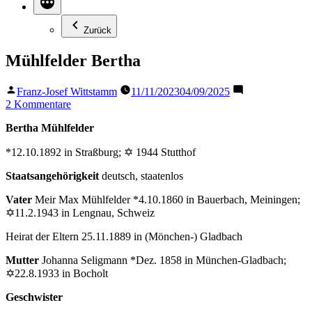
Zurück
Mühlfelder Bertha
Veröffentlicht
Franz-Josef Wittstamm
11/11/2023
04/09/2025
von
zu
2 Kommentare
Mühlfelder
Bertha Mühlfelder
Bertha
*12.10.1892 in Straßburg; ✡ 1944 Stutthof
Staatsangehörigkeit
deutsch, staatenlos
Vater
Meir Max Mühlfelder *4.10.1860 in Bauerbach, Meiningen;
✡11.2.1943 in Lengnau, Schweiz
Heirat der Eltern 25.11.1889 in (Mönchen-) Gladbach
Mutter
Johanna Seligmann *Dez. 1858 in München-Gladbach;
✡22.8.1933 in Bocholt
Geschwister