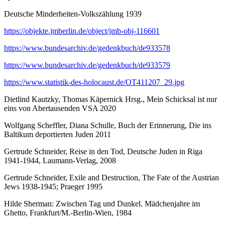
Deutsche Minderheiten-Volkszählung 1939
https://objekte.jmberlin.de/object/jmb-obj-116601
https://www.bundesarchiv.de/gedenkbuch/de933578
https://www.bundesarchiv.de/gedenkbuch/de933579
https://www.statistik-des-holocaust.de/OT411207_29.jpg
Dietlind Kautzky, Thomas Käpernick Hrsg., Mein Schicksal ist nur
eins von Abertausenden VSA 2020
Wolfgang Scheffler, Diana Schulle, Buch der Erinnerung, Die ins
Baltikum deportierten Juden 2011
Gertrude Schneider, Reise in den Tod, Deutsche Juden in Riga
1941-1944, Laumann-Verlag, 2008
Gertrude Schneider, Exile and Destruction, The Fate of the Austrian
Jews 1938-1945; Praeger 1995
Hilde Sherman: Zwischen Tag und Dunkel. Mädchenjahre im
Ghetto, Frankfurt/M.-Berlin-Wien, 1984