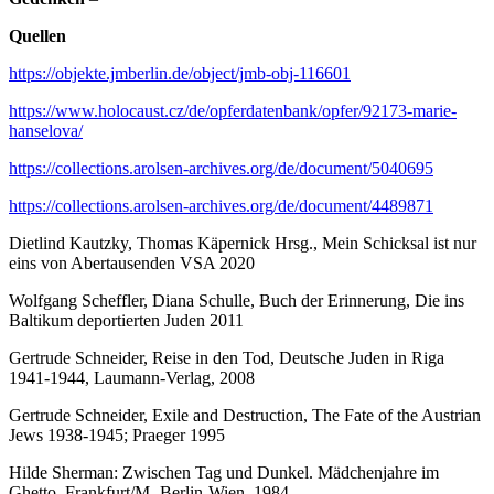
Quellen
https://objekte.jmberlin.de/object/jmb-obj-116601
https://www.holocaust.cz/de/opferdatenbank/opfer/92173-marie-
hanselova/
https://collections.arolsen-archives.org/de/document/5040695
https://collections.arolsen-archives.org/de/document/4489871
Dietlind Kautzky, Thomas Käpernick Hrsg., Mein Schicksal ist nur
eins von Abertausenden VSA 2020
Wolfgang Scheffler, Diana Schulle, Buch der Erinnerung, Die ins
Baltikum deportierten Juden 2011
Gertrude Schneider, Reise in den Tod, Deutsche Juden in Riga
1941-1944, Laumann-Verlag, 2008
Gertrude Schneider, Exile and Destruction, The Fate of the Austrian
Jews 1938-1945; Praeger 1995
Hilde Sherman: Zwischen Tag und Dunkel. Mädchenjahre im
Ghetto, Frankfurt/M.-Berlin-Wien, 1984