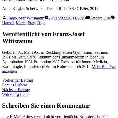
Anita Kugler, Scherwitz – Der Jüdische SS-Offizier, 2017
Veröffentlicht
Veröffentlicht
S
Franz-Josef Wittstamm
25/11/2023
26/11/2023
Andere Orte
von
in
Hansel
,
Marie
,
Prag
,
Riga
Veröffentlicht von Franz-Josef
Wittstamm
Geboren 31. Mai 1951 in Recklinghausen Gymnasium Petrinum
1961 bis Abitur1970 Studium der Humanmedizin in Bochum
Approbation 1981 Promotion1982 Facharzt für Innere Medizin,
Kardiologie, Intensivmedizin Im Ruhestand seit 2016
Mehr Beiträge
anzeigen
Beitragsnavigation
Vorheriger
Vorheriger Beitrag
Beitrag:
Pereles Lisbeta
Nächster
Nächster Beitrag
Beitrag:
Würzburg Lene
Schreiben Sie einen Kommentar
Ihre E-Mail-Adresse wird nicht veröffentlicht.
Erforderliche Felder