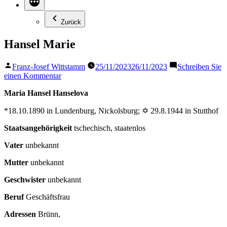
Zurück
Hansel Marie
Veröffentlicht
Franz-Josef Wittstamm
25/11/2023
26/11/2023
Schreiben Sie
von
zu
einen Kommentar
Hansel
Maria Hansel Hanselova
Marie
*18.10.1890 in Lundenburg, Nickolsburg; ✡ 29.8.1944 in Stutthof
Staatsangehörigkeit
tschechisch, staatenlos
Vater
unbekannt
Mutter
unbekannt
Geschwister
unbekannt
Beruf
Geschäftsfrau
Adressen
Brünn,