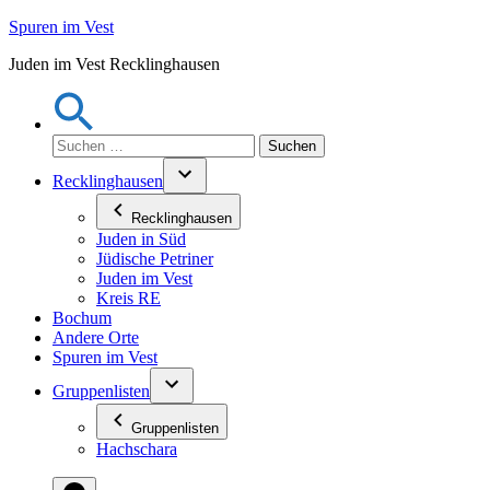
Zum
Spuren im Vest
Inhalt
Juden im Vest Recklinghausen
springen
Suchen
nach:
Recklinghausen
Recklinghausen
Juden in Süd
Jüdische Petriner
Juden im Vest
Kreis RE
Bochum
Andere Orte
Spuren im Vest
Gruppenlisten
Gruppenlisten
Hachschara