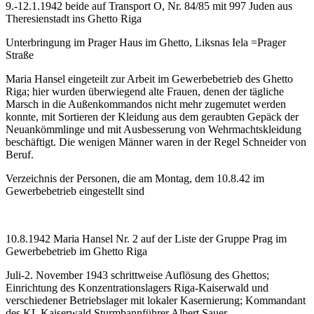
9.-12.1.1942 beide auf Transport O, Nr. 84/85 mit 997 Juden aus
Theresienstadt ins Ghetto Riga
Unterbringung im Prager Haus im Ghetto, Liksnas Iela =Prager
Straße
Maria Hansel eingeteilt zur Arbeit im Gewerbebetrieb des Ghetto
Riga; hier wurden überwiegend alte Frauen, denen der tägliche
Marsch in die Außenkommandos nicht mehr zugemutet werden
konnte, mit Sortieren der Kleidung aus dem geraubten Gepäck der
Neuankömmlinge und mit Ausbesserung von Wehrmachtskleidung
beschäftigt. Die wenigen Männer waren in der Regel Schneider von
Beruf.
Verzeichnis der Personen, die am Montag, dem 10.8.42 im
Gewerbebetrieb eingestellt sind
10.8.1942 Maria Hansel Nr. 2 auf der Liste der Gruppe Prag im
Gewerbebetrieb im Ghetto Riga
Juli-2. November 1943 schrittweise Auflösung des Ghettos;
Einrichtung des Konzentrationslagers Riga-Kaiserwald und
verschiedener Betriebslager mit lokaler Kasernierung; Kommandant
des KL Kaiserwald Sturmbannführer Albert Sauer