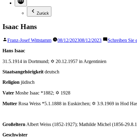
Zurück
Isaac Hans
Veröffentlicht
Franz-Josef Wittstamm
08/12/2023
08/12/2023
Schreiben Sie
von
Hans Isaac
31.5.1914 in Dortmund; ✡ 20.12.1957 in Argentinien
Staatsangehörigkeit
deutsch
Religion
jüdisch
Vater
Moshe Isaac *1882; ✡ 1928
Mutter
Rosa Weiss *5.1.1888 in Euskirchen; ✡ 3.9.1969 in Hod Ha
Großeltern
Albert Weiss (1852-1927); Mathilde Michel (1856-29.8.
Geschwister