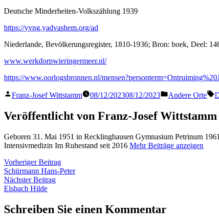
Deutsche Minderheiten-Volkszählung 1939
https://yvng.yadvashem.org/ad
Niederlande, Bevölkerungsregister, 1810-1936; Bron: boek, Deel: 14
www.werkdorpwieringermeer.nl/
https://www.oorlogsbronnen.nl/mensen?personterm=Ontruiming%
Veröffentlicht
Veröffentlicht
S
Franz-Josef Wittstamm
08/12/2023
08/12/2023
Andere Orte
D
von
in
Veröffentlicht von Franz-Josef Wittstamm
Geboren 31. Mai 1951 in Recklinghausen Gymnasium Petrinum 1961 
Intensivmedizin Im Ruhestand seit 2016
Mehr Beiträge anzeigen
Beitragsnavigation
Vorheriger
Vorheriger Beitrag
Beitrag:
Schürmann Hans-Peter
Nächster
Nächster Beitrag
Beitrag:
Elsbach Hilde
Schreiben Sie einen Kommentar