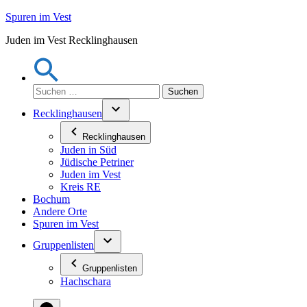
Zum
Spuren im Vest
Inhalt
Juden im Vest Recklinghausen
springen
Suchen
nach:
Recklinghausen
Recklinghausen
Juden in Süd
Jüdische Petriner
Juden im Vest
Kreis RE
Bochum
Andere Orte
Spuren im Vest
Gruppenlisten
Gruppenlisten
Hachschara