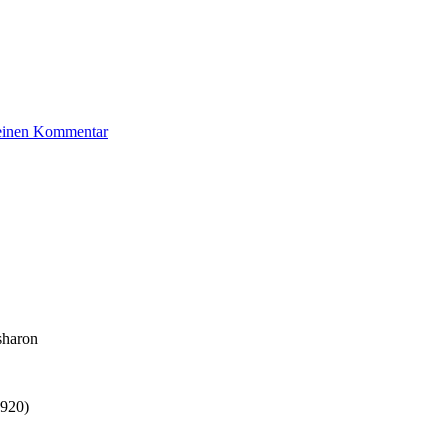
zu
 einen Kommentar
Isaac
Hans
sharon
1920)