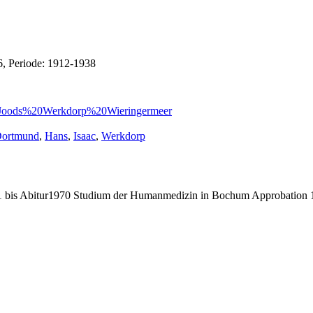
6, Periode: 1912-1938
20Joods%20Werkdorp%20Wieringermeer
chlagwörter:
ortmund
,
Hans
,
Isaac
,
Werkdorp
bis Abitur1970 Studium der Humanmedizin in Bochum Approbation 19