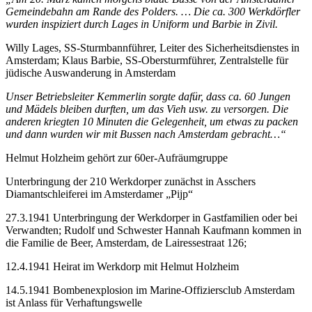
Gemeindebahn am Rande des Polders. … Die ca. 300 Werkdörfler
wurden inspiziert durch Lages in Uniform und Barbie
in Zivil.
Willy Lages, SS-Sturmbannführer, Leiter des Sicherheitsdienstes in
Amsterdam; Klaus Barbie, SS-Obersturmführer, Zentralstelle für
jüdische Auswanderung in Amsterdam
Unser Betriebsleiter Kemmerlin sorgte dafür, dass ca. 60 Jungen
und Mädels bleiben durften, um das Vieh usw. zu versorgen. Die
anderen kriegten 10 Minuten die Gelegenheit, um etwas zu packen
und dann wurden wir mit Bussen nach Amsterdam gebracht…“
Helmut Holzheim gehört zur 60er-Aufräumgruppe
Unterbringung der 210 Werkdorper zunächst in Asschers
Diamantschleiferei im Amsterdamer „Pijp“
27.3.1941 Unterbringung der Werkdorper in Gastfamilien oder bei
Verwandten; Rudolf und Schwester Hannah Kaufmann kommen in
die Familie de Beer, Amsterdam, de Lairessestraat 126;
12.4.1941 Heirat im Werkdorp mit Helmut Holzheim
14.5.1941 Bombenexplosion im Marine-Offiziersclub Amsterdam
ist Anlass für Verhaftungswelle