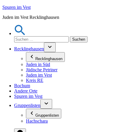
Zum
Spuren im Vest
Inhalt
Juden im Vest Recklinghausen
springen
Suchen
nach:
Recklinghausen
Recklinghausen
Juden in Süd
Jüdische Petriner
Juden im Vest
Kreis RE
Bochum
Andere Orte
Spuren im Vest
Gruppenlisten
Gruppenlisten
Hachschara