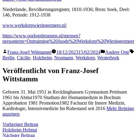
Niederlande, Bevölkerungsregister, 1810-1936; Bron: boek, Deel:
146, Periode: 1912-1938
www.werkdorpwieringermeer.nl/
https://www.oorlogsbronnen.nl/mensen?
personterm=Ontruiming%20Joods%20Werkdorp%20Wieringermeer
Veröffentlicht
Veröffentlicht
S
Franz-Josef Wittstamm
18/12/2023
15/02/2024
Andere Orte
von
in
Berlin
,
Cäcilie
,
Holzheim
,
Neumann
,
Werkdorp
,
Westerbork
Veröffentlicht von Franz-Josef
Wittstamm
Geboren 31. Mai 1951 in Recklinghausen Gymnasium Petrinum
1961 bis Abitur1970 Studium der Humanmedizin in Bochum
Approbation 1981 Promotion1982 Facharzt für Innere Medizin,
Kardiologie, Intensivmedizin Im Ruhestand seit 2016
Mehr Beiträge
anzeigen
Beitragsnavigation
Vorheriger
Vorheriger Beitrag
Beitrag:
Holzheim Helmut
Nächster
Nächster Beitrag