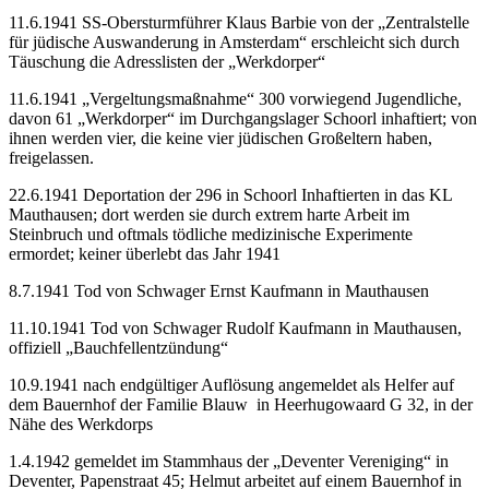
11.6.1941 SS-Obersturmführer Klaus Barbie von der „Zentralstelle
für jüdische Auswanderung in Amsterdam“ erschleicht sich durch
Täuschung die Adresslisten der „Werkdorper“
11.6.1941 „Vergeltungsmaßnahme“ 300 vorwiegend Jugendliche,
davon 61 „Werkdorper“ im Durchgangslager Schoorl inhaftiert; von
ihnen werden vier, die keine vier jüdischen Großeltern haben,
freigelassen.
22.6.1941 Deportation der 296 in Schoorl Inhaftierten in das KL
Mauthausen; dort werden sie durch extrem harte Arbeit im
Steinbruch und oftmals tödliche medizinische Experimente
ermordet; keiner überlebt das Jahr 1941
8.7.1941 Tod von Schwager Ernst Kaufmann in Mauthausen
11.10.1941 Tod von Schwager Rudolf Kaufmann in Mauthausen,
offiziell „Bauchfellentzündung“
10.9.1941 nach endgültiger Auflösung angemeldet als Helfer auf
dem Bauernhof der Familie Blauw in Heerhugowaard G 32, in der
Nähe des Werkdorps
1.4.1942 gemeldet im Stammhaus der „Deventer Vereniging“ in
Deventer, Papenstraat 45; Helmut arbeitet auf einem Bauernhof in