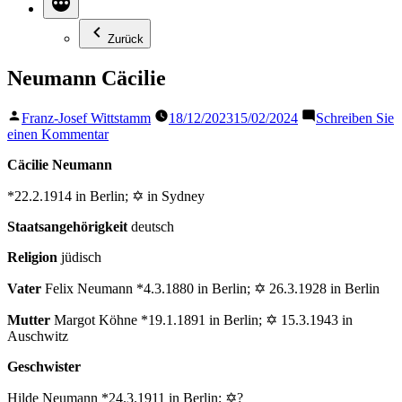
Zurück
Neumann Cäcilie
Veröffentlicht
Franz-Josef Wittstamm
18/12/2023
15/02/2024
Schreiben Sie
von
zu
einen Kommentar
Neumann
Cäcilie Neumann
Cäcilie
*22.2.1914 in Berlin; ✡ in Sydney
Staatsangehörigkeit
deutsch
Religion
jüdisch
Vater
Felix Neumann *4.3.1880 in Berlin; ✡ 26.3.1928 in Berlin
Mutter
Margot Köhne *19.1.1891 in Berlin; ✡ 15.3.1943 in
Auschwitz
Geschwister
Hilde Neumann *24.3.1911 in Berlin; ✡?