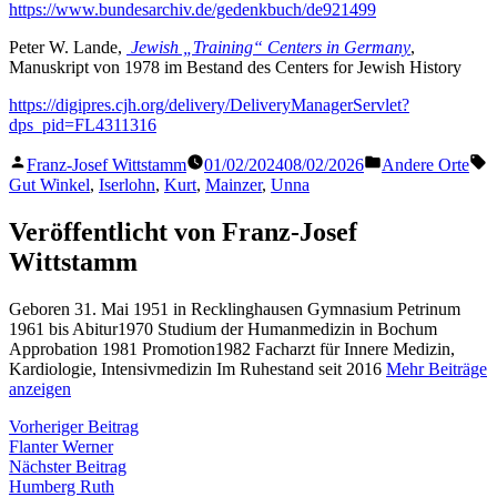
https://www.bundesarchiv.de/gedenkbuch/de921499
Peter W. Lande,
Jewish „Training“ Centers in Germany
,
Manuskript von 1978 im Bestand des Centers for Jewish History
https://digipres.cjh.org/delivery/DeliveryManagerServlet?
dps_pid=FL4311316
Veröffentlicht
Veröffentlicht
S
Franz-Josef Wittstamm
01/02/2024
08/02/2026
Andere Orte
von
in
Gut Winkel
,
Iserlohn
,
Kurt
,
Mainzer
,
Unna
Veröffentlicht von Franz-Josef
Wittstamm
Geboren 31. Mai 1951 in Recklinghausen Gymnasium Petrinum
1961 bis Abitur1970 Studium der Humanmedizin in Bochum
Approbation 1981 Promotion1982 Facharzt für Innere Medizin,
Kardiologie, Intensivmedizin Im Ruhestand seit 2016
Mehr Beiträge
anzeigen
Beitragsnavigation
Vorheriger
Vorheriger Beitrag
Beitrag:
Flanter Werner
Nächster
Nächster Beitrag
Beitrag:
Humberg Ruth