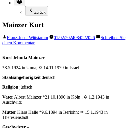
Zurück
Mainzer Kurt
Veröffentlicht
Franz-Josef Wittstamm
01/02/2024
08/02/2026
Schreiben Sie
von
zu
einen Kommentar
Mainzer
Kurt
Kurt Jehuda Mainzer
*8.5.1924 in Unna; ✡ 14.11.1979 in Israel
Staatsangehörigkeit
deutsch
Religion
jüdisch
Vater
Albert Mainzer *21.10.1890 in Köln ; ✡ 1.2.1943 in
Auschwitz
Mutter
Klara Halle *9.6.1894 in Iserlohn; ✡ 15.1.1943 in
Theresienstadt
Geschwister
–