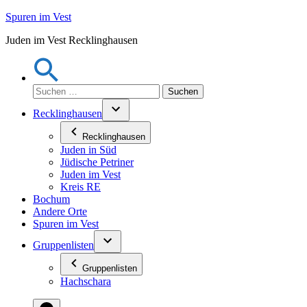
Zum
Spuren im Vest
Inhalt
Juden im Vest Recklinghausen
springen
Suchen
nach:
Recklinghausen
Recklinghausen
Juden in Süd
Jüdische Petriner
Juden im Vest
Kreis RE
Bochum
Andere Orte
Spuren im Vest
Gruppenlisten
Gruppenlisten
Hachschara