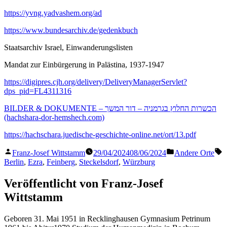
https://yvng.yadvashem.org/ad
https://www.bundesarchiv.de/gedenkbuch
Staatsarchiv Israel, Einwanderungslisten
Mandat zur Einbürgerung in Palästina, 1937-1947
https://digipres.cjh.org/delivery/DeliveryManagerServlet?
dps_pid=FL4311316
BILDER & DOKUMENTE – הכשרות החלוץ בגרמניה – דור המשך
(hachshara-dor-hemshech.com)
https://hachschara.juedische-geschichte-online.net/ort/13.pdf
Veröffentlicht
Veröffentlicht
S
Franz-Josef Wittstamm
29/04/2024
08/06/2024
Andere Orte
von
in
Berlin
,
Ezra
,
Feinberg
,
Steckelsdorf
,
Würzburg
Veröffentlicht von Franz-Josef
Wittstamm
Geboren 31. Mai 1951 in Recklinghausen Gymnasium Petrinum