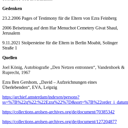
Gedenken
23.2.2006 Pages of Testimony für die Eltern von Ezra Feinberg
2006 Beisetzung auf dem Har Menuchot Cemetery Givat Shaul,
Jerusalem
9.11.2021 Stolpersteine für die Eltern in Berlin Moabit, Solinger
Straße 1
Quellen
Joel König, Autobiografie „Den Netzen entronnen“, Vandenhoek &
Ruprecht, 1967
Ezra Ben Gershom, „David – Aufzeichnungen eines
Überlebenden“, EVA, Leipzig
https://archief.amsterdam/indexen/persons?
ss=%7B%22q%22:%22Ezra%22%7D&sort=%7B%22order_i_datu
https://collections.arolsen-archives.org/de/document/70385342
https://collections.arolsen-archives.org/de/document/127204877