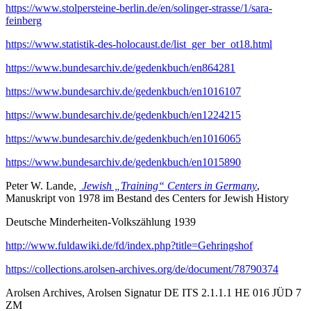
https://www.stolpersteine-berlin.de/en/solinger-strasse/1/sara-
feinberg
https://www.statistik-des-holocaust.de/list_ger_ber_ot18.html
https://www.bundesarchiv.de/gedenkbuch/en864281
https://www.bundesarchiv.de/gedenkbuch/en1016107
https://www.bundesarchiv.de/gedenkbuch/en1224215
https://www.bundesarchiv.de/gedenkbuch/en1016065
https://www.bundesarchiv.de/gedenkbuch/en1015890
Peter W. Lande,
Jewish „Training“ Centers in Germany
,
Manuskript von 1978 im Bestand des Centers for Jewish History
Deutsche Minderheiten-Volkszählung 1939
http://www.fuldawiki.de/fd/index.php?title=Gehringshof
https://collections.arolsen-archives.org/de/document/78790374
Arolsen Archives, Arolsen Signatur DE ITS 2.1.1.1 HE 016 JÜD 7
ZM