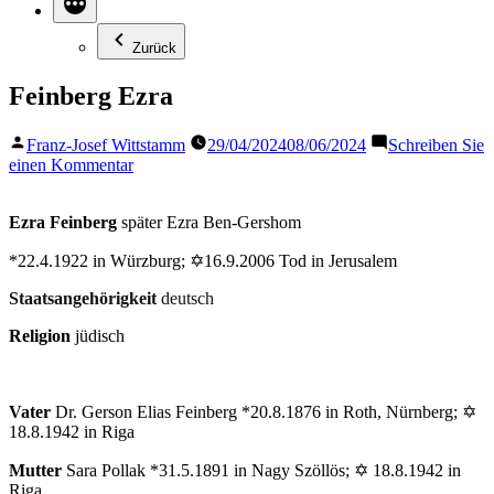
Zurück
Feinberg Ezra
Veröffentlicht
Franz-Josef Wittstamm
29/04/2024
08/06/2024
Schreiben Sie
von
zu
einen Kommentar
Feinberg
Ezra
Ezra Feinberg
später Ezra Ben-Gershom
*22.4.1922 in Würzburg; ✡16.9.2006 Tod in Jerusalem
Staatsangehörigkeit
deutsch
Religion
jüdisch
Vater
Dr. Gerson Elias Feinberg *20.8.1876 in Roth, Nürnberg; ✡
18.8.1942 in Riga
Mutter
Sara Pollak *31.5.1891 in Nagy Szöllös; ✡ 18.8.1942 in
Riga