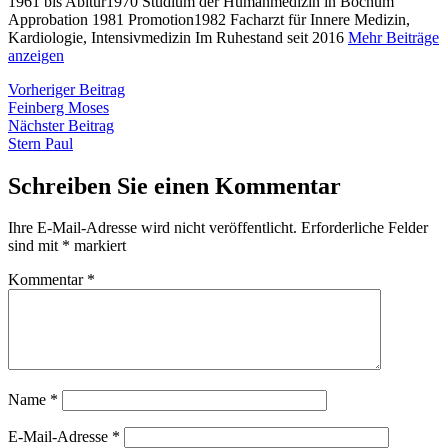
1961 bis Abitur1970 Studium der Humanmedizin in Bochum
Approbation 1981 Promotion1982 Facharzt für Innere Medizin,
Kardiologie, Intensivmedizin Im Ruhestand seit 2016
Mehr Beiträge
anzeigen
Beitragsnavigation
Vorheriger
Vorheriger Beitrag
Beitrag:
Feinberg Moses
Nächster
Nächster Beitrag
Beitrag:
Stern Paul
Schreiben Sie einen Kommentar
Ihre E-Mail-Adresse wird nicht veröffentlicht.
Erforderliche Felder
sind mit
*
markiert
Kommentar
*
Name
*
E-Mail-Adresse
*