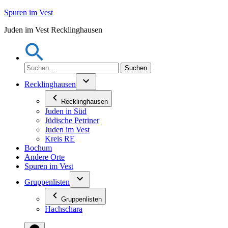
Zum
Spuren im Vest
Inhalt
Juden im Vest Recklinghausen
springen
Suchen
nach:
Recklinghausen
Recklinghausen
Juden in Süd
Jüdische Petriner
Juden im Vest
Kreis RE
Bochum
Andere Orte
Spuren im Vest
Gruppenlisten
Gruppenlisten
Hachschara