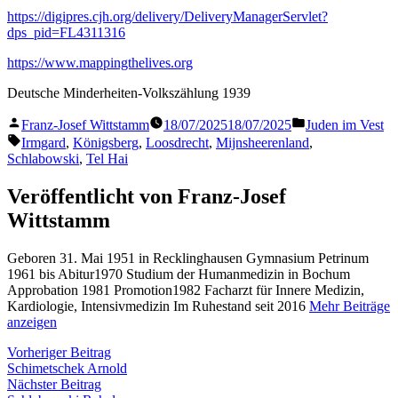
https://digipres.cjh.org/delivery/DeliveryManagerServlet?
dps_pid=FL4311316
https://www.mappingthelives.org
Deutsche Minderheiten-Volkszählung 1939
Veröffentlicht
Veröffentlicht
Franz-Josef Wittstamm
18/07/2025
18/07/2025
Juden im Vest
von
in
Schlagwörter:
Irmgard
,
Königsberg
,
Loosdrecht
,
Mijnsheerenland
,
Schlabowski
,
Tel Hai
Veröffentlicht von Franz-Josef
Wittstamm
Geboren 31. Mai 1951 in Recklinghausen Gymnasium Petrinum
1961 bis Abitur1970 Studium der Humanmedizin in Bochum
Approbation 1981 Promotion1982 Facharzt für Innere Medizin,
Kardiologie, Intensivmedizin Im Ruhestand seit 2016
Mehr Beiträge
anzeigen
Beitragsnavigation
Vorheriger
Vorheriger Beitrag
Beitrag:
Schimetschek Arnold
Nächster
Nächster Beitrag