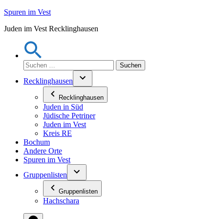
Zum
Spuren im Vest
Inhalt
Juden im Vest Recklinghausen
springen
Suchen
nach:
Recklinghausen
Recklinghausen
Juden in Süd
Jüdische Petriner
Juden im Vest
Kreis RE
Bochum
Andere Orte
Spuren im Vest
Gruppenlisten
Gruppenlisten
Hachschara