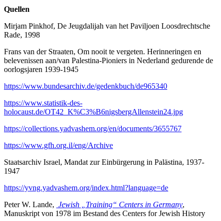
Quellen
Mirjam Pinkhof, De Jeugdalijah van het Paviljoen Loosdrechtsche
Rade, 1998
Frans van der Straaten, Om nooit te vergeten. Herinneringen en
belevenissen aan/van Palestina-Pioniers in Nederland gedurende de
oorlogsjaren 1939-1945
https://www.bundesarchiv.de/gedenkbuch/de965340
https://www.statistik-des-
holocaust.de/OT42_K%C3%B6nigsbergAllenstein24.jpg
https://collections.yadvashem.org/en/documents/3655767
https://www.gfh.org.il/eng/Archive
Staatsarchiv Israel, Mandat zur Einbürgerung in Palästina, 1937-
1947
https://yvng.yadvashem.org/index.html?language=de
Peter W. Lande,
Jewish „Training“ Centers in Germany
,
Manuskript von 1978 im Bestand des Centers for Jewish History