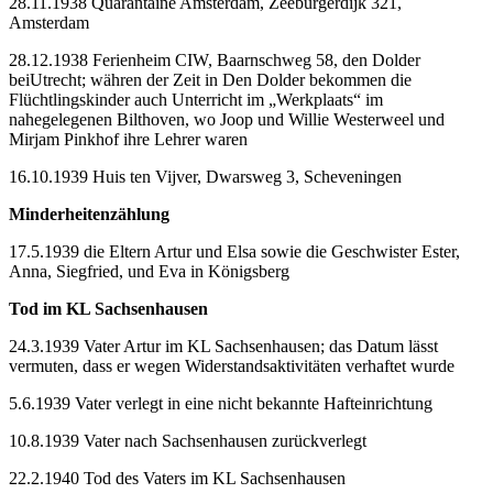
28.11.1938 Quarantaine Amsterdam, Zeeburgerdijk 321,
Amsterdam
28.12.1938 Ferienheim CIW, Baarnschweg 58, den Dolder
beiUtrecht; währen der Zeit in Den Dolder bekommen die
Flüchtlingskinder auch Unterricht im „Werkplaats“ im
nahegelegenen Bilthoven, wo Joop und Willie Westerweel und
Mirjam Pinkhof ihre Lehrer waren
16.10.1939 Huis ten Vijver, Dwarsweg 3, Scheveningen
Minderheitenzählung
17.5.1939 die Eltern Artur und Elsa sowie die Geschwister Ester,
Anna, Siegfried, und Eva in Königsberg
Tod im KL Sachsenhausen
24.3.1939 Vater Artur im KL Sachsenhausen; das Datum lässt
vermuten, dass er wegen Widerstandsaktivitäten verhaftet wurde
5.6.1939 Vater verlegt in eine nicht bekannte Hafteinrichtung
10.8.1939 Vater nach Sachsenhausen zurückverlegt
22.2.1940 Tod des Vaters im KL Sachsenhausen