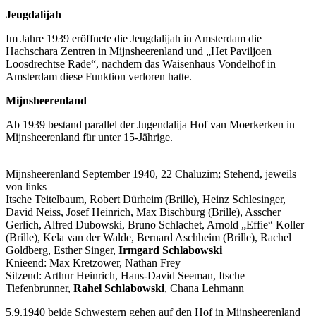
Jeugdalijah
Im Jahre 1939 eröffnete die Jeugdalijah in Amsterdam die
Hachschara Zentren in Mijnsheerenland und „Het Paviljoen
Loosdrechtse Rade“, nachdem das Waisenhaus Vondelhof in
Amsterdam diese Funktion verloren hatte.
Mijnsheerenland
Ab 1939 bestand parallel der Jugendalija Hof van Moerkerken in
Mijnsheerenland für unter 15-Jährige.
Mijnsheerenland September 1940, 22 Chaluzim; Stehend, jeweils
von links
Itsche Teitelbaum, Robert Dürheim (Brille), Heinz Schlesinger,
David Neiss, Josef Heinrich, Max Bischburg (Brille), Asscher
Gerlich, Alfred Dubowski, Bruno Schlachet, Arnold „Effie“ Koller
(Brille), Kela van der Walde, Bernard Aschheim (Brille), Rachel
Goldberg, Esther Singer,
Irmgard Schlabowski
Knieend: Max Kretzower, Nathan Frey
Sitzend: Arthur Heinrich, Hans-David Seeman, Itsche
Tiefenbrunner,
Rahel Schlabowski
, Chana Lehmann
5.9.1940 beide Schwestern gehen auf den Hof in Mijnsheerenland