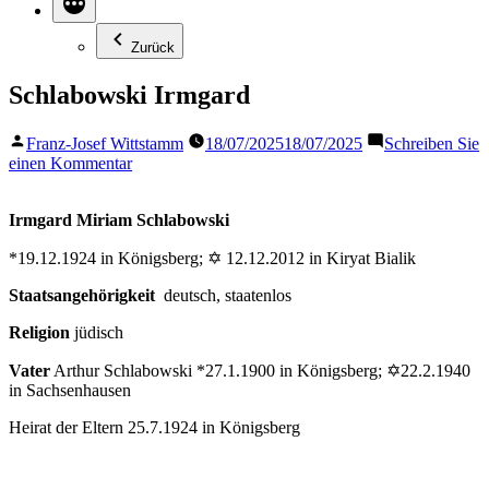
Zurück
Schlabowski Irmgard
Veröffentlicht
Franz-Josef Wittstamm
18/07/2025
18/07/2025
Schreiben Sie
von
zu
einen Kommentar
Schlabowski
Irmgard
Irmgard Miriam Schlabowski
*19.12.1924 in Königsberg; ✡ 12.12.2012 in Kiryat Bialik
Staatsangehörigkeit
deutsch, staatenlos
Religion
jüdisch
Vater
Arthur Schlabowski *27.1.1900 in Königsberg; ✡22.2.1940
in Sachsenhausen
Heirat der Eltern 25.7.1924 in Königsberg