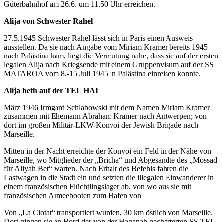
Güterbahnhof am 26.6. um 11.50 Uhr erreichen.
Alija von Schwester Rahel
27.5.1945 Schwester Rahel lässt sich in Paris einen Ausweis
ausstellen. Da sie nach Angabe vom Miriam Kramer bereits 1945
nach Palästina kam, liegt die Vermutung nahe, dass sie auf der ersten
legalen Alija nach Kriegsende mit einem Gruppenvisum auf der SS
MATAROA vom 8.-15 Juli 1945 in Palästina einreisen konnte.
Alija beth auf der TEL HAI
März 1946 Irmgard Schlabowski mit dem Namen Miriam Kramer
zusammen mit Ehemann Abraham Kramer nach Antwerpen; von
dort im großen Militär-LKW-Konvoi der Jewish Brigade nach
Marseille.
Mitten in der Nacht erreichte der Konvoi ein Feld in der Nähe von
Marseille, wo Mitglieder der „Bricha“ und Abgesandte des „Mossad
für Aliyah Bet“ warten. Nach Erhalt des Befehls fahren die
Lastwagen in die Stadt ein und setzten die illegalen Einwanderer in
einem französischen Flüchtlingslager ab, von wo aus sie mit
französischen Armeebooten zum Hafen
von
Von „La Ciotat“ transportiert wurden, 30 km östlich von Marseille.
Dort gingen sie an Bord der von der Haganah gecharterten SS TEL