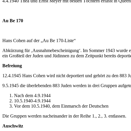
4.4.1940 Thea und Ernst Meyer mit beiden Töchtern erfasst in Quee
Au Be 170
Hans Cohen auf der „Au Be 170-Liste“
Abkürzung für ‚Ausnahmebescheinigung‘. Im Sommer 1943 wurde eine L
ein Großteil der Juden und Jüdinnen zu dem Zeitpunkt bereits deportie
Befreiung
12.4.1945 Hans Cohen wird nicht deportiert und gehört zu den 883 
9.5.1945 die überlebenden 883 Juden werden in drei Gruppen aufgetei
Nach dem 4.9.1944
10.5.1940-4.9.1944
Vor dem 10.5.1940, dem Einmarsch der Deutschen
Die Gruppen werden nacheinander in der Reihe 1., 2., 3. entlassen.
Auschwitz