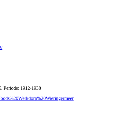
2/
6, Periode: 1912-1938
20Joods%20Werkdorp%20Wieringermeer