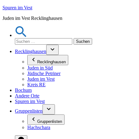
Zum
Spuren im Vest
Inhalt
Juden im Vest Recklinghausen
springen
Suchen
nach:
Recklinghausen
Recklinghausen
Juden in Süd
Jüdische Petriner
Juden im Vest
Kreis RE
Bochum
Andere Orte
Spuren im Vest
Gruppenlisten
Gruppenlisten
Hachschara