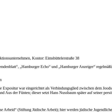
tionsunternehmen, Kontor: Eimsbüttelerstraße 38
mdenblatt“, „Hamburger Echo“ und „Hamburger Anzeiger“ regelmäßig In
m
ie Expositur war eingerichtet als Verbindungsglied zwischen dem Joods
nd Aus der Fünten; dieser setzt Hans Nussbaum später auf seiner persö
se Arbeid“ (Stiftung Jüdische Arbeit); hier werden jüdische Jugendlich