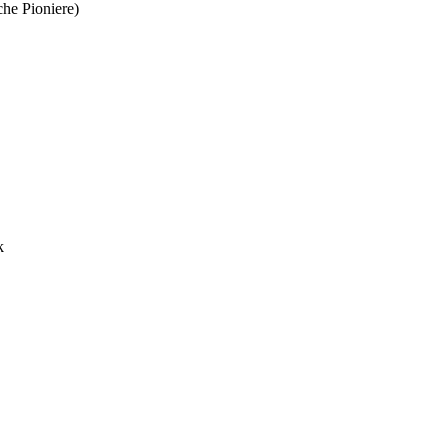
che Pioniere)
k