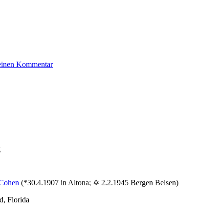
zu
 einen Kommentar
Nussbaum
Thea
g
Cohen
(*30.4.1907 in Altona; ✡ 2.2.1945 Bergen Belsen)
, Florida