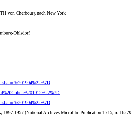
ETH von Cherbourg nach New York
Hamburg-Ohlsdorf
22Nussbaum%201904%22%7D
22Paul%20Cohen%201912%22%7D
22Nussbaum%201904%22%7D
 1897-1957 (National Archives Microfilm Publication T715, roll 6279)