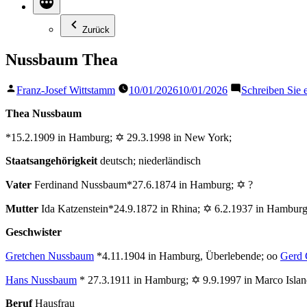
Zurück
Nussbaum Thea
Veröffentlicht
Franz-Josef Wittstamm
10/01/2026
10/01/2026
Schreiben Sie
von
Thea Nussbaum
*15.2.1909 in Hamburg; ✡ 29.3.1998 in New York;
Staatsangehörigkeit
deutsch; niederländisch
Vater
Ferdinand Nussbaum*27.6.1874 in Hamburg; ✡ ?
Mutter
Ida Katzenstein*24.9.1872 in Rhina; ✡ 6.2.1937 in Hambur
Geschwister
Gretchen Nussbaum
*4.11.1904 in Hamburg, Überlebende; oo
Gerd 
Hans Nussbaum
* 27.3.1911 in Hamburg; ✡ 9.9.1997 in Marco Island
Beruf
Hausfrau