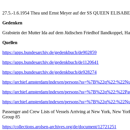
27.5.-1.6.1954 Thea und Ernst Meyer auf der SS QUEEN ELISAB
Gedenken
Grabstein der Mutter Ida auf dem Jüdischen Friedhof Ilandkoppel, 
Quellen
https://apps.bundesarchiv.de/gedenkbuch/de902859
https://apps.bundesarchiv.de/gedenkbuch/de1120641
https://apps.bundesarchiv.de/gedenkbuch/de928274
https://archief.amsterdam/indexen/persons?ss=%7B%22q%22:%
https://archief.amsterdam/indexen/persons?ss=%7B%22q%22:%
https://archief.amsterdam/indexen/persons?ss=%7B%22q%22:%
Passenger and Crew Lists of Vessels Arriving at New York, New York,
Group 85
https://collections.arolsen-archives.org/de/document/12721251