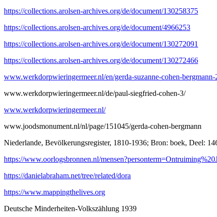
https://collections.arolsen-archives.org/de/document/130258375
https://collections.arolsen-archives.org/de/document/4966253
https://collections.arolsen-archives.org/de/document/130272091
https://collections.arolsen-archives.org/de/document/130272466
www.werkdorpwieringermeer.nl/en/gerda-suzanne-cohen-bergmann-
www.werkdorpwieringermeer.nl/de/paul-siegfried-cohen-3/
www.werkdorpwieringermeer.nl/
www.joodsmonument.nl/nl/page/151045/gerda-cohen-bergmann
Niederlande, Bevölkerungsregister, 1810-1936; Bron: boek, Deel: 14
https://www.oorlogsbronnen.nl/mensen?personterm=Ontruiming%
https://danielabraham.net/tree/related/dora
https://www.mappingthelives.org
Deutsche Minderheiten-Volkszählung 1939