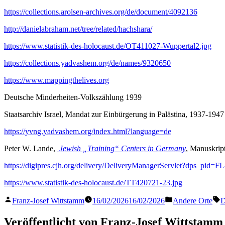
https://collections.arolsen-archives.org/de/document/4092136
http://danielabraham.net/tree/related/hachshara/
https://www.statistik-des-holocaust.de/OT411027-Wuppertal2.jpg
https://collections.yadvashem.org/de/names/9320650
https://www.mappingthelives.org
Deutsche Minderheiten-Volkszählung 1939
Staatsarchiv Israel, Mandat zur Einbürgerung in Palästina, 1937-1947
https://yvng.yadvashem.org/index.html?language=de
Peter W. Lande,
Jewish „Training“ Centers in Germany
, Manuskrip
https://digipres.cjh.org/delivery/DeliveryManagerServlet?dps_pid=
https://www.statistik-des-holocaust.de/TT420721-23.jpg
Veröffentlicht
Veröffentlicht
S
Franz-Josef Wittstamm
16/02/2026
16/02/2026
Andere Orte
D
von
in
Veröffentlicht von Franz-Josef Wittstamm