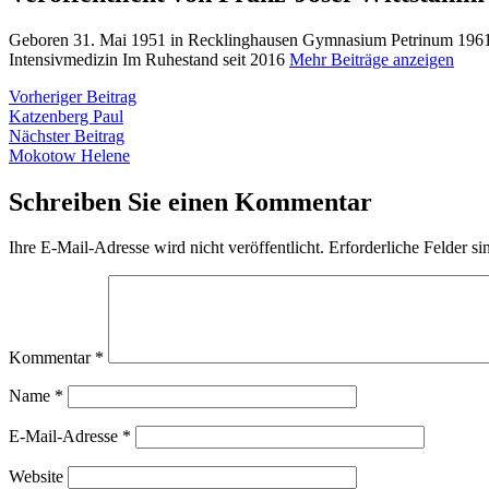
Geboren 31. Mai 1951 in Recklinghausen Gymnasium Petrinum 1961 
Intensivmedizin Im Ruhestand seit 2016
Mehr Beiträge anzeigen
Beitragsnavigation
Vorheriger
Vorheriger Beitrag
Beitrag:
Katzenberg Paul
Nächster
Nächster Beitrag
Beitrag:
Mokotow Helene
Schreiben Sie einen Kommentar
Ihre E-Mail-Adresse wird nicht veröffentlicht.
Erforderliche Felder si
Kommentar
*
Name
*
E-Mail-Adresse
*
Website