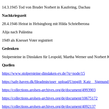
14.3.1945 Tod von Bruder Norbert in Kaufering, Dachau
Nachkriegszeit
28.4.1946 Heirat in Helsingborg mit Hilda Schrielberona
Alija nach Palästina
1949 als Knesset Voter registriert
Gedenken
Stolpersteine in Dinslaken für Leopold, Martha Werner und Norbert 
Quellen
https://www.stolpersteine-dinslaken-ev.de/?q=node/15
https://safe-haven.dk/fileadmin/user_upload/Uppgift_Katz__Sigmund
https://collections.arolsen-archives.org/de/document/4993903
https://collections.arolsen-archives.org/de/document/10675172
https://collections.arolsen-archives.org/de/document/4092137