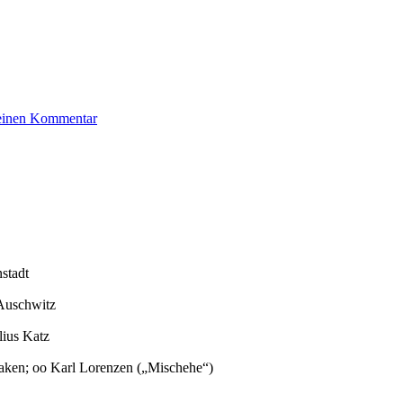
zu
 einen Kommentar
Katz
Werner
stadt
Auschwitz
lius Katz
aken; oo Karl Lorenzen („Mischehe“)