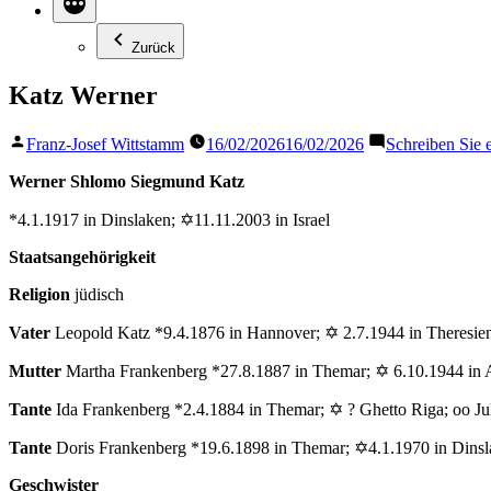
Zurück
Katz Werner
Veröffentlicht
Franz-Josef Wittstamm
16/02/2026
16/02/2026
Schreiben Sie
von
Werner Shlomo Siegmund Katz
*4.1.1917 in Dinslaken; ✡11.11.2003 in Israel
Staatsangehörigkeit
Religion
jüdisch
Vater
Leopold Katz *9.4.1876 in Hannover; ✡ 2.7.1944 in Theresien
Mutter
Martha Frankenberg *27.8.1887 in Themar; ✡ 6.10.1944 in 
Tante
Ida Frankenberg *2.4.1884 in Themar; ✡ ? Ghetto Riga; oo Ju
Tante
Doris Frankenberg *19.6.1898 in Themar; ✡4.1.1970 in Dinsl
Geschwister