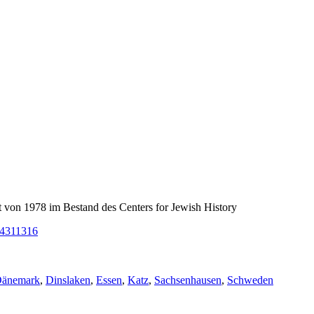
t von 1978 im Bestand des Centers for Jewish History
FL4311316
chlagwörter:
änemark
,
Dinslaken
,
Essen
,
Katz
,
Sachsenhausen
,
Schweden