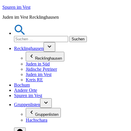
Zum
Spuren im Vest
Inhalt
Juden im Vest Recklinghausen
springen
Suchen
nach:
Recklinghausen
Recklinghausen
Juden in Süd
Jüdische Petriner
Juden im Vest
Kreis RE
Bochum
Andere Orte
Spuren im Vest
Gruppenlisten
Gruppenlisten
Hachschara