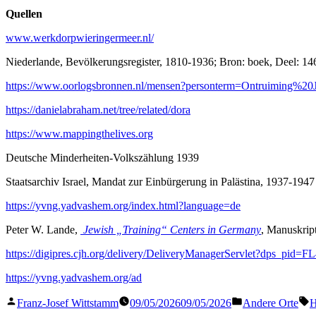
Quellen
www.werkdorpwieringermeer.nl/
Niederlande, Bevölkerungsregister, 1810-1936; Bron: boek, Deel: 14
https://www.oorlogsbronnen.nl/mensen?personterm=Ontruiming%
https://danielabraham.net/tree/related/dora
https://www.mappingthelives.org
Deutsche Minderheiten-Volkszählung 1939
Staatsarchiv Israel, Mandat zur Einbürgerung in Palästina, 1937-1947
https://yvng.yadvashem.org/index.html?language=de
Peter W. Lande,
Jewish „Training“ Centers in Germany
, Manuskrip
https://digipres.cjh.org/delivery/DeliveryManagerServlet?dps_pid=
https://yvng.yadvashem.org/ad
Veröffentlicht
Veröffentlicht
S
Franz-Josef Wittstamm
09/05/2026
09/05/2026
Andere Orte
H
von
in