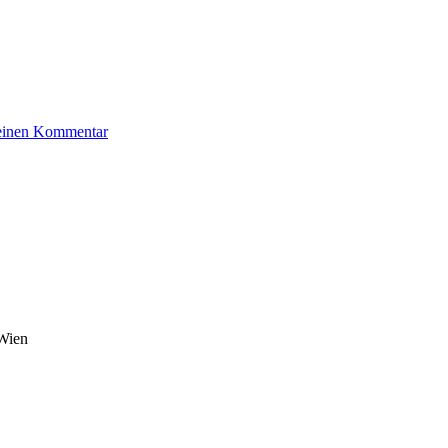
zu
 einen Kommentar
Hudes
Wilhelm
 Wien