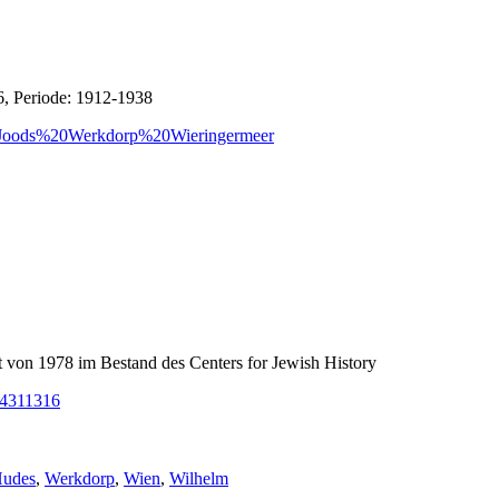
6, Periode: 1912-1938
20Joods%20Werkdorp%20Wieringermeer
t von 1978 im Bestand des Centers for Jewish History
FL4311316
chlagwörter:
udes
,
Werkdorp
,
Wien
,
Wilhelm