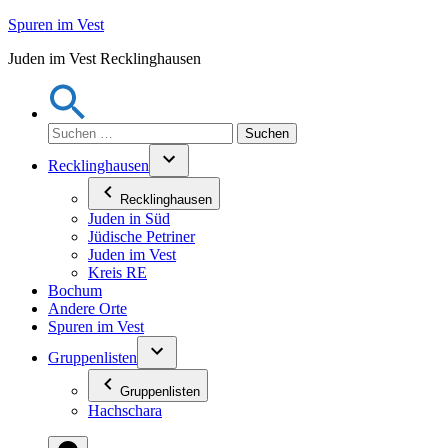
Zum
Spuren im Vest
Inhalt
Juden im Vest Recklinghausen
springen
Suchen
nach:
Recklinghausen
Recklinghausen
Juden in Süd
Jüdische Petriner
Juden im Vest
Kreis RE
Bochum
Andere Orte
Spuren im Vest
Gruppenlisten
Gruppenlisten
Hachschara