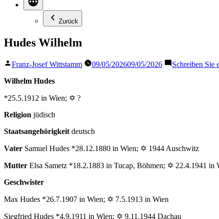
Zurück
Hudes Wilhelm
Veröffentlicht
Franz-Josef Wittstamm
09/05/2026
09/05/2026
Schreiben Sie
von
Wilhelm Hudes
*25.5.1912 in Wien; ✡ ?
Religion
jüdisch
Staatsangehörigkeit
deutsch
Vater
Samuel Hudes *28.12.1880 in Wien; ✡ 1944 Auschwitz
Mutter
Elsa Sametz *18.2.1883 in Tucap, Böhmen; ✡ 22.4.1941 in
Geschwister
Max Hudes *26.7.1907 in Wien; ✡ 7.5.1913 in Wien
Siegfried Hudes *4.9.1911 in Wien; ✡ 9.11.1944 Dachau