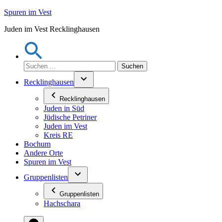
Zum
Spuren im Vest
Inhalt
Juden im Vest Recklinghausen
springen
Suchen
nach:
Recklinghausen
Recklinghausen
Juden in Süd
Jüdische Petriner
Juden im Vest
Kreis RE
Bochum
Andere Orte
Spuren im Vest
Gruppenlisten
Gruppenlisten
Hachschara