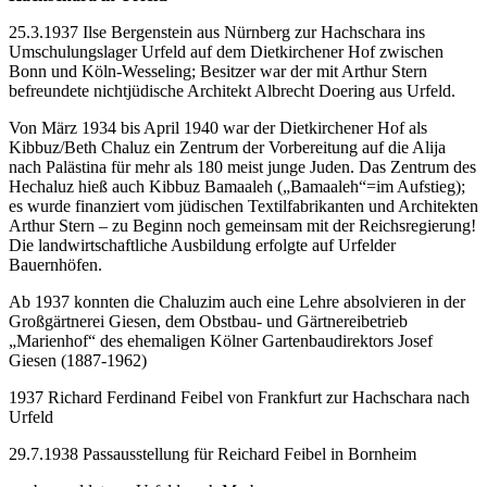
25.3.1937 Ilse Bergenstein aus Nürnberg zur Hachschara ins
Umschulungslager Urfeld auf dem Dietkirchener Hof zwischen
Bonn und Köln-Wesseling; Besitzer war der mit Arthur Stern
befreundete nichtjüdische Architekt Albrecht Doering aus Urfeld.
Von März 1934 bis April 1940 war der Dietkirchener Hof als
Kibbuz/Beth Chaluz ein Zentrum der Vorbereitung auf die Alija
nach Palästina für mehr als 180 meist junge Juden. Das Zentrum des
Hechaluz hieß auch Kibbuz Bamaaleh („Bamaaleh“=im Aufstieg);
es wurde finanziert vom jüdischen Textilfabrikanten und Architekten
Arthur Stern – zu Beginn noch gemeinsam mit der Reichsregierung!
Die landwirtschaftliche Ausbildung erfolgte auf Urfelder
Bauernhöfen.
Ab 1937 konnten die Chaluzim auch eine Lehre absolvieren in der
Großgärtnerei Giesen, dem Obstbau- und Gärtnereibetrieb
„Marienhof“ des ehemaligen Kölner Gartenbaudirektors Josef
Giesen (1887-1962)
1937 Richard Ferdinand Feibel von Frankfurt zur Hachschara nach
Urfeld
29.7.1938 Passausstellung für Reichard Feibel in Bornheim