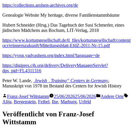
https://collections.arolsen-archives.org/de
Genealogie Website My heritage, diverse Familienstammbäume
Hubert Schneider (Hrsg.) Das Tagebuch der Susi Schmerler, eines
jüdischen Mädchens aus Bochum, LIT-Verlag, 2018
https://www.kortumgesellschaft.de/tl_files/kortumgesellschaft/conten
ocr/erinnernzukunft/Mitteilungsblatt-EfdZ-2011-Nr-15.pdf
https://yvng.yadvashem.org/index.html?language=de
https://digipres.cjh.org/delivery/DeliveryManagerServlet?
dps_pid=FL4311316
Peter W. Lande,
Jewish „Training“ Centers in Germany
,
Manuskript von 1978 im Bestand des Centers for Jewish History
Veröffentlicht
Veröffentlicht
S
Franz-Josef Wittstamm
25/06/2026
25/06/2026
Andere Orte
von
in
Alija
,
Bergenstein
,
Feibel
,
Ilse
,
Marburg
,
Urfeld
Veröffentlicht von Franz-Josef
Wittstamm