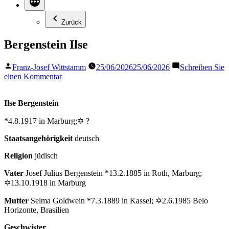
Zurück
Bergenstein Ilse
Veröffentlicht
Franz-Josef Wittstamm
25/06/2026
25/06/2026
Schreiben Sie
von
zu
einen Kommentar
Bergenstein
Ilse
Ilse Bergenstein
*4.8.1917 in Marburg;✡ ?
Staatsangehörigkeit
deutsch
Religion
jüdisch
Vater
Josef Julius Bergenstein *13.2.1885 in Roth, Marburg;
✡13.10.1918 in Marburg
Mutter
Selma Goldwein *7.3.1889 in Kassel; ✡2.6.1985 Belo
Horizonte, Brasilien
Geschwister