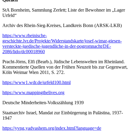
StA Bornheim, Sammlung Zerlett; Liste der Bewohner im „Lager
Urfeld“
Archiv des Rhein-Sieg-Kreises, Landkreis Bonn (ARSK-LKB)
https://www.rheinische-
geschichte.lvr.de/Projekte/Widerstandskarte/josef-wimar-giesen-
versteckte-juedische-jugendliche-in-der-pogromnacht/DE-
2086/lido/dc00018960
Pracht-Jörns, Elfi (Bearb.), Jüdische Lebenswelten im Rheinland.
Kommentierte Quellen von der Frühen Neuzeit bis zur Gegenwart,
Köln Weimar Wien 2011, S. 272.
https://www1.wdr.de/urfeld100.html
https://www.mappingthelives.org
Deutsche Minderheiten-Volkszählung 1939
Staatsarchiv Israel, Mandat zur Einbürgerung in Palästina, 1937-
1947
https://yvng.yadvashem.org/index.html?language=de