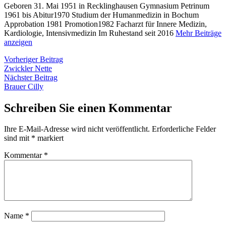
Geboren 31. Mai 1951 in Recklinghausen Gymnasium Petrinum
1961 bis Abitur1970 Studium der Humanmedizin in Bochum
Approbation 1981 Promotion1982 Facharzt für Innere Medizin,
Kardiologie, Intensivmedizin Im Ruhestand seit 2016
Mehr Beiträge
anzeigen
Beitragsnavigation
Vorheriger
Vorheriger Beitrag
Beitrag:
Zwickler Nette
Nächster
Nächster Beitrag
Beitrag:
Brauer Cilly
Schreiben Sie einen Kommentar
Ihre E-Mail-Adresse wird nicht veröffentlicht.
Erforderliche Felder
sind mit
*
markiert
Kommentar
*
Name
*