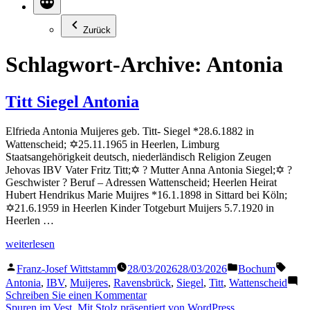
Zurück
Schlagwort-Archive:
Antonia
Titt Siegel Antonia
Elfrieda Antonia Muijeres geb. Titt- Siegel *28.6.1882 in
Wattenscheid; ✡25.11.1965 in Heerlen, Limburg
Staatsangehörigkeit deutsch, niederländisch Religion Zeugen
Jehovas IBV Vater Fritz Titt;✡ ? Mutter Anna Antonia Siegel;✡ ?
Geschwister ? Beruf – Adressen Wattenscheid; Heerlen Heirat
Hubert Hendrikus Marie Muijres *16.1.1898 in Sittard bei Köln;
✡21.6.1959 in Heerlen Kinder Totgeburt Muijers 5.7.1920 in
Heerlen …
„Titt
weiterlesen
Siegel
Veröffentlicht
Veröffentlicht
Schla
Antonia“
Franz-Josef Wittstamm
28/03/2026
28/03/2026
Bochum
von
in
Antonia
,
IBV
,
Muijeres
,
Ravensbrück
,
Siegel
,
Titt
,
Wattenscheid
zu
Schreiben Sie einen Kommentar
Titt
Spuren im Vest
,
Mit Stolz präsentiert von WordPress.