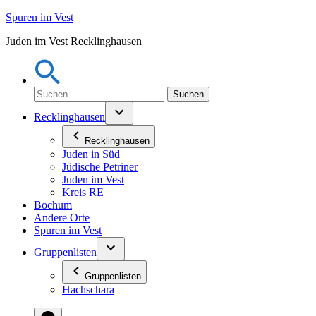
Zum
Spuren im Vest
Inhalt
Juden im Vest Recklinghausen
springen
Suchen
nach:
Recklinghausen
Recklinghausen
Juden in Süd
Jüdische Petriner
Juden im Vest
Kreis RE
Bochum
Andere Orte
Spuren im Vest
Gruppenlisten
Gruppenlisten
Hachschara