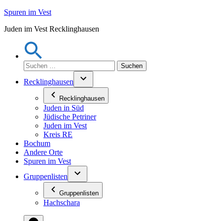
Zum
Spuren im Vest
Inhalt
Juden im Vest Recklinghausen
springen
Suchen
nach:
Recklinghausen
Recklinghausen
Juden in Süd
Jüdische Petriner
Juden im Vest
Kreis RE
Bochum
Andere Orte
Spuren im Vest
Gruppenlisten
Gruppenlisten
Hachschara