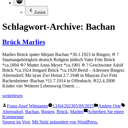
Zurück
Schlagwort-Archive:
Bachan
Brück Marlies
Marlies Brück später Mirjam Bachan *30.1.1923 in Bingen; ✡ ?
Staatsangehörigkeit deutsch Religion jüdisch Vater Fritz Brück
*ca.1894 ✡? Mutter Anna Meyer *ca.1901 ✡ ? Geschwister Adolf
Brück *ca.1924 Irmgard Brück *ca.1929 Beruf – Adressen Bingen;
Ahrensdorf; Ma’ayan Zwi Heirat 2.7.1948 in Maayan Zwi Fritz
Bachenheimer /Bachan *11.7.1914 in Offenbach; ✡22.4.2008
Kinder vier Weiterer Lebensweg Ostern …
„Brück
weiterlesen
Marlies“
Veröffentlicht
Veröffentlicht
S
Franz-Josef Wittstamm
13/04/2023
05/09/2025
Andere Orte
von
in
Ahrensdorf
,
Bachan
,
Bingen
,
Brück
,
Marlies
Schreiben Sie einen
zu
Kommentar
Brück
Spuren im Vest
,
Mit Stolz präsentiert von WordPress.
Marlies