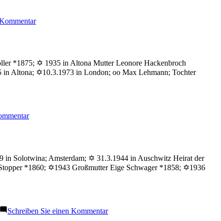
zu
n Kommentar
Dasberg
Eli
Möller *1875; ✡ 1935 in Altona Mutter Leonore Hackenbroch
05 in Altona; ✡10.3.1973 in London; oo Max Lehmann; Tochter
zu
Kommentar
Möller
Edith
99 in Solotwina; Amsterdam; ✡ 31.3.1944 in Auschwitz Heirat der
n Stopper *1860; ✡1943 Großmutter Eige Schwager *1858; ✡1936
zu
Schreiben Sie einen Kommentar
Stopper