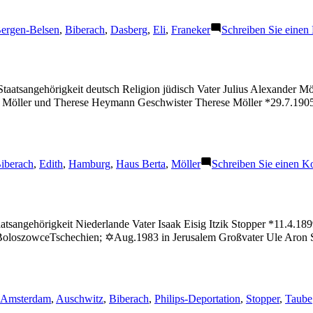
chlagwörter:
ergen-Belsen
,
Biberach
,
Dasberg
,
Eli
,
Franeker
Schreiben Sie eine
taatsangehörigkeit deutsch Religion jüdisch Vater Julius Alexander 
er Möller und Therese Heymann Geschwister Therese Möller *29.7.19
chlagwörter:
iberach
,
Edith
,
Hamburg
,
Haus Berta
,
Möller
Schreiben Sie einen 
tsangehörigkeit Niederlande Vater Isaak Eisig Itzik Stopper *11.4.18
in BoloszowceTschechien; ✡Aug.1983 in Jerusalem Großvater Ule Aro
Schlagwörter:
Amsterdam
,
Auschwitz
,
Biberach
,
Philips-Deportation
,
Stopper
,
Taube