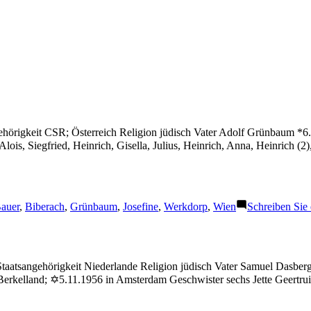
hörigkeit CSR; Österreich Religion jüdisch Vater Adolf Grünbaum *6.
is, Siegfried, Heinrich, Gisella, Julius, Heinrich, Anna, Heinrich (2
chlagwörter:
auer
,
Biberach
,
Grünbaum
,
Josefine
,
Werkdorp
,
Wien
Schreiben Sie
 Staatsangehörigkeit Niederlande Religion jüdisch Vater Samuel Dasbe
 Berkelland; ✡5.11.1956 in Amsterdam Geschwister sechs Jette Geertru