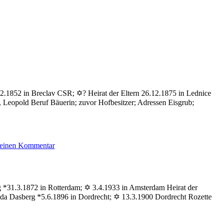
2.1852 in Breclav CSR; ✡? Heirat der Eltern 26.12.1875 in Lednice
), Leopold Beruf Bäuerin; zuvor Hofbesitzer; Adressen Eisgrub;
zu
 einen Kommentar
Bauer
Josefine
rg *31.3.1872 in Rotterdam; ✡ 3.4.1933 in Amsterdam Heirat der
ida Dasberg *5.6.1896 in Dordrecht; ✡ 13.3.1900 Dordrecht Rozette