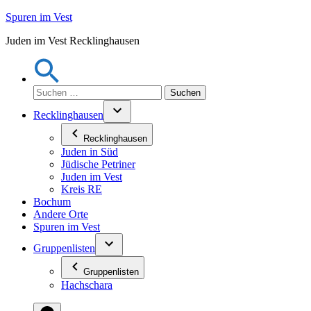
Zum
Spuren im Vest
Inhalt
Juden im Vest Recklinghausen
springen
Suchen
nach:
Recklinghausen
Recklinghausen
Juden in Süd
Jüdische Petriner
Juden im Vest
Kreis RE
Bochum
Andere Orte
Spuren im Vest
Gruppenlisten
Gruppenlisten
Hachschara