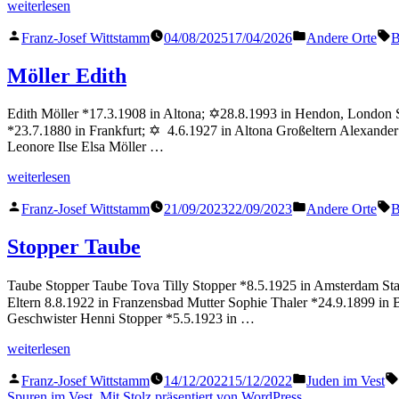
„Dasberg
weiterlesen
Eli“
Veröffentlicht
Veröffentlicht
S
Franz-Josef Wittstamm
04/08/2025
17/04/2026
Andere Orte
B
von
in
Möller Edith
Edith Möller *17.3.1908 in Altona; ✡28.8.1993 in Hendon, London S
*23.7.1880 in Frankfurt; ✡ 4.6.1927 in Altona Großeltern Alexand
Leonore Ilse Elsa Möller …
„Möller
weiterlesen
Edith“
Veröffentlicht
Veröffentlicht
S
Franz-Josef Wittstamm
21/09/2023
22/09/2023
Andere Orte
B
von
in
Stopper Taube
Taube Stopper Taube Tova Tilly Stopper *8.5.1925 in Amsterdam Staa
Eltern 8.8.1922 in Franzensbad Mutter Sophie Thaler *24.9.1899 
Geschwister Henni Stopper *5.5.1923 in …
„Stopper
weiterlesen
Taube“
Veröffentlicht
Veröffentlicht
Franz-Josef Wittstamm
14/12/2022
15/12/2022
Juden im Vest
von
in
Spuren im Vest
,
Mit Stolz präsentiert von WordPress.