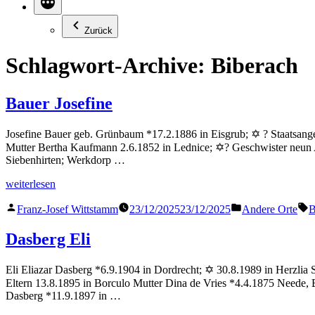
Zurück
Schlagwort-Archive:
Biberach
Bauer Josefine
Josefine Bauer geb. Grünbaum *17.2.1886 in Eisgrub; ✡ ? Staatsange
Mutter Bertha Kaufmann 2.6.1852 in Lednice; ✡? Geschwister neun Alo
Siebenhirten; Werkdorp …
„Bauer
weiterlesen
Josefine“
Veröffentlicht
Veröffentlicht
S
Franz-Josef Wittstamm
23/12/2025
23/12/2025
Andere Orte
B
von
in
Dasberg Eli
Eli Eliazar Dasberg *6.9.1904 in Dordrecht; ✡ 30.8.1989 in Herzlia
Eltern 13.8.1895 in Borculo Mutter Dina de Vries *4.4.1875 Neede,
Dasberg *11.9.1897 in …